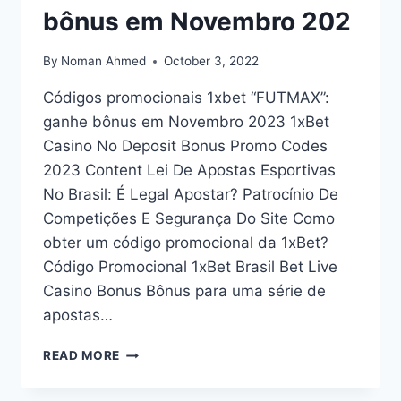
bônus em Novembro 202
By
Noman Ahmed
October 3, 2022
Códigos promocionais 1xbet “FUTMAX”:
ganhe bônus em Novembro 2023 1xBet
Casino No Deposit Bonus Promo Codes
2023 Content Lei De Apostas Esportivas
No Brasil: É Legal Apostar? Patrocínio De
Competições E Segurança Do Site Como
obter um código promocional da 1xBet?
Código Promocional 1xBet Brasil Bet Live
Casino Bonus Bônus para uma série de
apostas…
READ MORE