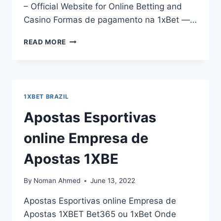
– Official Website for Online Betting and
Casino Formas de pagamento na 1xBet —…
READ MORE
1XBET BRAZIL
Apostas Esportivas
online Empresa de
Apostas 1XBE
By
Noman Ahmed
June 13, 2022
Apostas Esportivas online Empresa de
Apostas 1XBET Bet365 ou 1xBet Onde