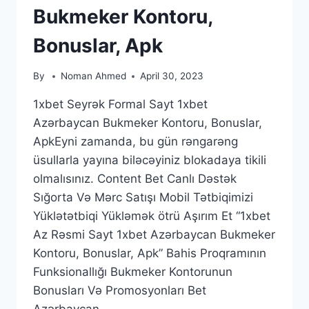
Bukmeker Kontoru,
Bonuslar, Apk
By
Noman Ahmed
April 30, 2023
1xbet Seyrək Formal Sayt 1xbet
Azərbaycan Bukmeker Kontoru, Bonuslar,
ApkEyni zamanda, bu gün rəngarəng
üsullarla yayına biləcəyiniz blokadaya tikili
olmalısınız. Content Bet Canlı Dəstək
Sığorta Və Mərc Satışı Mobil Tətbiqimizi
Yüklətətbiqi Yükləmək ötrü Aşırım Et “1xbet
Az Rəsmi Sayt 1xbet Azərbaycan Bukmeker
Kontoru, Bonuslar, Apk” Bahis Proqramının
Funksionallığı Bukmeker Kontorunun
Bonusları Və Promosyonları Bet