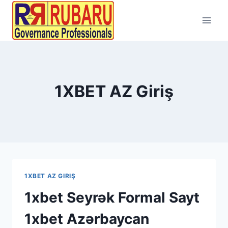
1XBET AZ Giriş
1XBET AZ GIRIŞ
1xbet Seyrək Formal Sayt
1xbet Azərbaycan