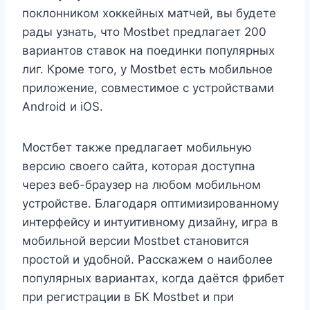
поклонником хоккейных матчей, вы будете
рады узнать, что Mostbet предлагает 200
вариантов ставок на поединки популярных
лиг. Кроме того, у Mostbet есть мобильное
приложение, совместимое с устройствами
Android и iOS.
Мостбет также предлагает мобильную
версию своего сайта, которая доступна
через веб-браузер на любом мобильном
устройстве. Благодаря оптимизированному
интерфейсу и интуитивному дизайну, игра в
мобильной версии Mostbet становится
простой и удобной. Расскажем о наиболее
популярных вариантах, когда даётся фрибет
при регистрации в БК Mostbet и при