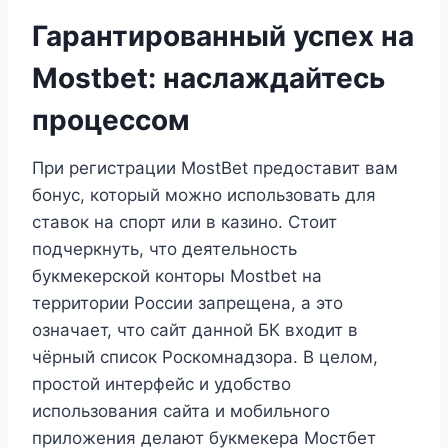
Гарантированный успех на
Mostbet: наслаждайтесь
процессом
При регистрации MostBet предоставит вам
бонус, который можно использовать для
ставок на спорт или в казино. Стоит
подчеркнуть, что деятельность
букмекерской конторы Mostbet на
территории России запрещена, а это
означает, что сайт данной БК входит в
чёрный список Роскомнадзора. В целом,
простой интерфейс и удобство
использования сайта и мобильного
приложения делают букмекера Мостбет