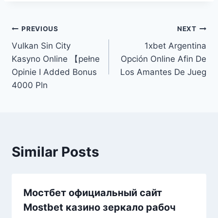
PREVIOUS
NEXT
Vulkan Sin City
1xbet Argentina
Kasyno Online 【pełne
Opción Online Afin De
Opinie I Added Bonus
Los Amantes De Jueg
4000 Pln
Similar Posts
Мостбет официальный сайт
Mostbet казино зеркало рабоч