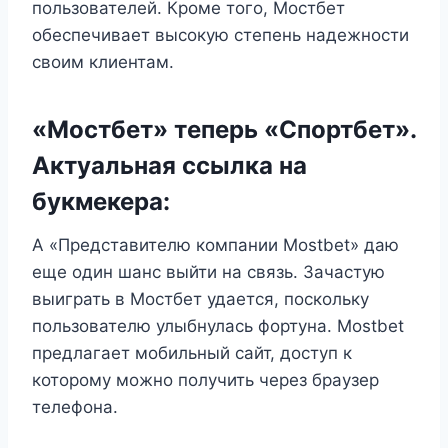
пользователей. Кроме того, Мостбет
обеспечивает высокую степень надежности
своим клиентам.
«Мостбет» теперь «Спортбет».
Актуальная ссылка на
букмекера:
А «Представителю компании Mostbet» даю
еще один шанс выйти на связь. Зачастую
выиграть в Мостбет удается, поскольку
пользователю улыбнулась фортуна. Mostbet
предлагает мобильный сайт, доступ к
которому можно получить через браузер
телефона.