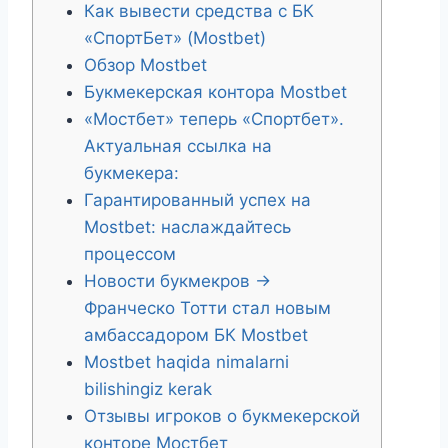
Как вывести средства с БК
«СпортБет» (Mostbet)
Обзор Mostbet
Букмекерская контора Mostbet
«Мостбет» теперь «Спортбет».
Актуальная ссылка на
букмекера:
Гарантированный успех на
Mostbet: наслаждайтесь
процессом
Новости букмекров →
Франческо Тотти стал новым
амбассадором БК Mostbet
Mostbet haqida nimalarni
bilishingiz kerak
Отзывы игроков о букмекерской
конторе Мостбет