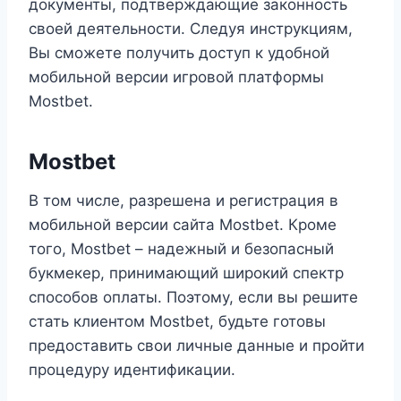
документы, подтверждающие законность
своей деятельности. Следуя инструкциям,
Вы сможете получить доступ к удобной
мобильной версии игровой платформы
Mostbet.
Mostbet
В том числе, разрешена и регистрация в
мобильной версии сайта Mostbet. Кроме
того, Mostbet – надежный и безопасный
букмекер, принимающий широкий спектр
способов оплаты. Поэтому, если вы решите
стать клиентом Mostbet, будьте готовы
предоставить свои личные данные и пройти
процедуру идентификации.