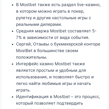
В Mostbet также есть раздел live-казино,
в котором можно играть в покер,
рулетку и другие настольные игры с
реальными дилерами.
Средняя маржа Mostbet составляет 5-
7% в зависимости от вида события.
Сергей, Отзывы о букмекерской конторе
MostBet в большинстве своем
положительны.
Интерфейс казино Mostbet также
является простым и удобным для
использования, и позволяет быстро и
легко найти любимые игры и начать
играть.
Идентификация в Mostbet – это процесс,
который позволяет подтвердить