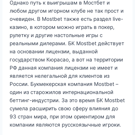
Однако путь к выигрышам в Мостбет и
любом другом игорном клубе не так прост и
очевиден. В Mostbet также есть раздел live-
казино, в котором можно играть в покер,
рулетку и другие настольные игры с
реальными дилерами. БК Mostbet действует
на основании лицензии, выданной
государством Кюрасао, а вот на территории
РФ данная компания лицензии не имеет и
является нелегальной для клиентов из
России. Букмекерская компания Mostbet –
один из старожилов интернациональной
беттинг-индустрии. За это время БК Mostbet
сумела расширить свою сферу влияния до
93 стран мира, при этом ориентиром для
компании являются русскоязычные игроки.