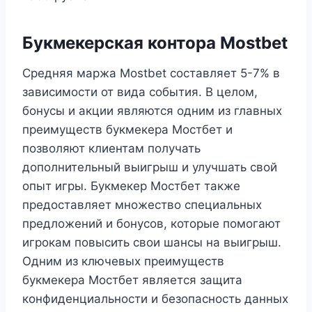
Букмекерская контора Mostbet
Средняя маржа Mostbet составляет 5-7% в
зависимости от вида события. В целом,
бонусы и акции являются одним из главных
преимуществ букмекера Мостбет и
позволяют клиентам получать
дополнительный выигрыш и улучшать свой
опыт игры. Букмекер Мостбет также
предоставляет множество специальных
предложений и бонусов, которые помогают
игрокам повысить свои шансы на выигрыш.
Одним из ключевых преимуществ
букмекера Мостбет является защита
конфиденциальности и безопасность данных