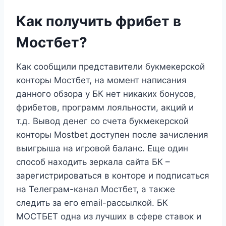
Как получить фрибет в
Мостбет?
Как сообщили представители букмекерской
конторы Мостбет, на момент написания
данного обзора у БК нет никаких бонусов,
фрибетов, программ лояльности, акций и
т.д. Вывод денег со счета букмекерской
конторы Mostbet доступен после зачисления
выигрыша на игровой баланс. Еще один
способ находить зеркала сайта БК –
зарегистрироваться в конторе и подписаться
на Телеграм-канал Мостбет, а также
следить за его email-рассылкой. БК
МОСТБЕТ одна из лучших в сфере ставок и