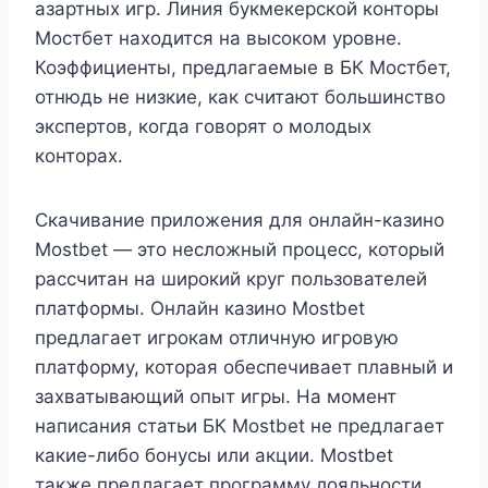
азартных игр. Линия букмекерской конторы
Мостбет находится на высоком уровне.
Коэффициенты, предлагаемые в БК Мостбет,
отнюдь не низкие, как считают большинство
экспертов, когда говорят о молодых
конторах.
Скачивание приложения для онлайн-казино
Mostbet — это несложный процесс, который
рассчитан на широкий круг пользователей
платформы. Онлайн казино Mostbet
предлагает игрокам отличную игровую
платформу, которая обеспечивает плавный и
захватывающий опыт игры. На момент
написания статьи БК Mostbet не предлагает
какие-либо бонусы или акции. Mostbet
также предлагает программу лояльности,