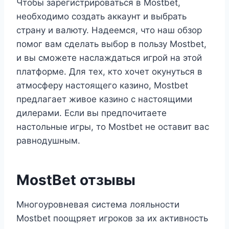
Чтобы зарегистрироваться в Mostbet,
необходимо создать аккаунт и выбрать
страну и валюту. Надеемся, что наш обзор
помог вам сделать выбор в пользу Mostbet,
и вы сможете наслаждаться игрой на этой
платформе. Для тех, кто хочет окунуться в
атмосферу настоящего казино, Mostbet
предлагает живое казино с настоящими
дилерами. Если вы предпочитаете
настольные игры, то Mostbet не оставит вас
равнодушным.
MostBet отзывы
Многоуровневая система лояльности
Mostbet поощряет игроков за их активность