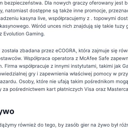
m bezpieczeństwa. Dla nowych graczy oferowany jest b
y, natomiast dostępne są także inne promocje, przezna
wadzeniu kasyna live, współpracujemy z . topowymi do
asynowego. Wśród unces nich znajdują się takie tuzy 
z Evolution Gaming.
a została zbadana przez eCOGRA, która zajmuje się ró
ostawców. Współpraca operatora z McAfee Safe zapewn
. Firma współpracuje z innymi instytutami, takimi jak 
iedzialnej gry i zapewnienia właściwej pomocy w prz
hazardu. Osoby, które nie ufają takim pośrednikom mogą
y za pośrednictwem kart płatniczych Visa oraz Masterca
Żywo
ążymy również do tego, by zasób gier na żywo był róż