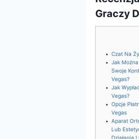
Graczy D
Czat Na Ż
Jak Można
Swoje Kont
Vegas?
Jak Wypłac
Vegas?
Opcje Płat
Vegas
Aparat Ort
Lub Estet
Działania 