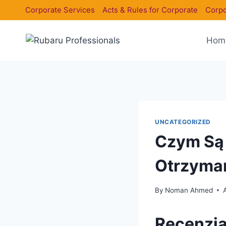
Corporate Services
Acts & Rules for Corporate
Corpo
Hom
UNCATEGORIZED
Czym Są 
Otrzyma
By
Noman Ahmed
Recenzja