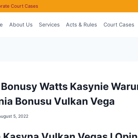
rate Court Cases
e
About Us
Services
Acts & Rules
Court Cases
Bonusy Watts Kasynie Waru
nia Bonusu Vulkan Vega
August 5, 2022
 Kasyna Vulkan Vegas I Opin