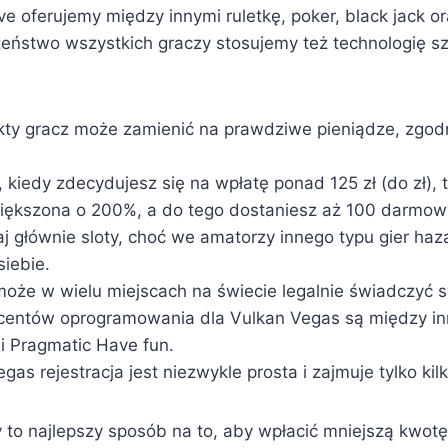
ive oferujemy między innymi ruletkę, poker, black jack o
zeństwo wszystkich graczy stosujemy też technologię s
ty gracz może zamienić na prawdziwe pieniądze, zgo
 kiedy zdecydujesz się na wpłatę ponad 125 zł (do zł), 
iększona o 200%, a do tego dostaniesz aż 100 darmow
aj głównie sloty, choć we amatorzy innego typu gier ha
siebie.
może w wielu miejscach na świecie legalnie świadczyć s
entów oprogramowania dla Vulkan Vegas są między in
i Pragmatic Have fun.
gas rejestracja jest niezwykle prosta i zajmuje tylko kil
 to najlepszy sposób na to, aby wpłacić mniejszą kwotę