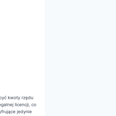
 być kwoty rzędu
alnej licencji, co
frujące jedynie