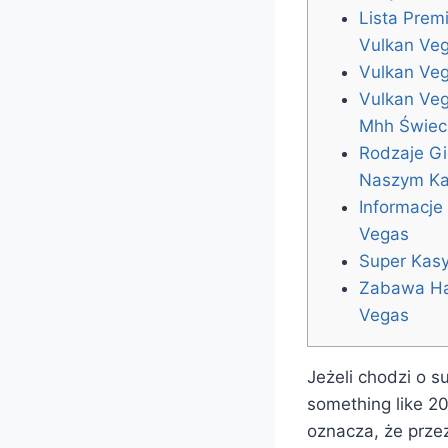
Lista Prem
Vulkan Ve
Vulkan Veg
Vulkan Ve
Mhh Świeci
Rodzaje G
Naszym Ka
Informacje
Vegas
Super Kasy
Zabawa Ha
Vegas
Jeżeli chodzi o 
something like 20
oznacza, że przez