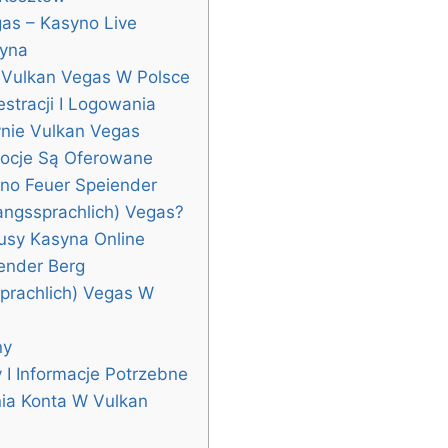
as – Kasyno Live
syna
 Vulkan Vegas W Polsce
estracji I Logowania
nie Vulkan Vegas
mocje Są Oferowane
no Feuer Speiender
ngssprachlich) Vegas?
nusy Kasyna Online
ender Berg
prachlich) Vegas W
ny
I Informacje Potrzebne
ia Konta W Vulkan