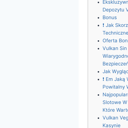
Ekskluzyw
Depozytu 
Bonus
❗ Jak Skor
Techniczne
Oferta Bo
Vulkan Sin 
Wiarygodno
Bezpiecze
Jak Wyglą
❗ Em Jaką
Powitalny 
Najpopular
Slotowe W 
Które Wart
Vulkan Ve
Kasynie