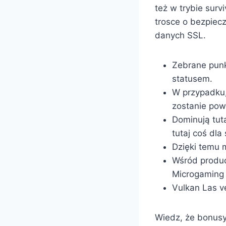
też w trybie surv
trosce o bezpiec
danych SSL.
Zebrane punk
statusem.
W przypadku,
zostanie pow
Dominują tut
tutaj coś dla 
Dzięki temu 
Wśród produc
Microgaming 
Vulkan Las ve
Wiedz, że bonusy