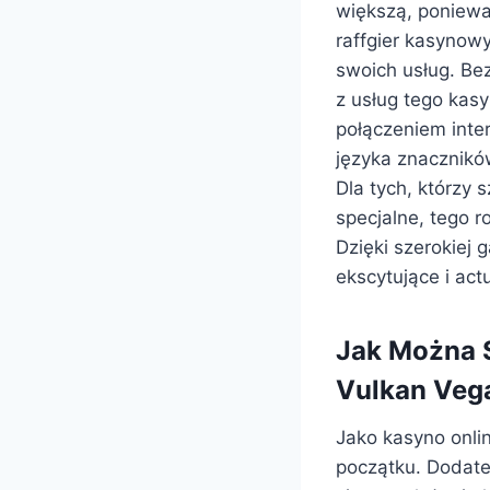
większą, ponieważ
raffgier kasynow
swoich usług. Be
z usług tego ka
połączeniem inte
języka znacznikó
Dla tych, którzy 
specjalne, tego r
Dzięki szerokiej 
ekscytujące i ac
Jak Można 
Vulkan Veg
Jako kasyno onli
początku. Dodate