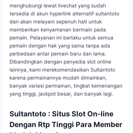
menghubungi lewat livechat yang sudah
tersedia di akun hyperlink alternatif sultantoto
dan akan melayani sepenuh hati untuk
memberikan kenyamanan bermain pada
pemain. Pelayanan ini berlaku untuk semua
pemain dengan hak yang sama tanpa ada
perbedaan antar pemain baru dan lama.
Dibandingkan dengan penyedia slot online
lainnya, kami merekomendasikan Sultantoto
karena permainannya mudah dimainkan,
banyak variasi permainan, tingkat kemenangan
yang tinggi, jackpot besar, dan banyak lagi.
Sultantoto : Situs Slot On-line
Dengan Rtp Tinggi Para Member