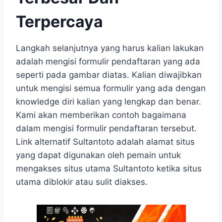
Terpercaya
Langkah selanjutnya yang harus kalian lakukan
adalah mengisi formulir pendaftaran yang ada
seperti pada gambar diatas. Kalian diwajibkan
untuk mengisi semua formulir yang ada dengan
knowledge diri kalian yang lengkap dan benar.
Kami akan memberikan contoh bagaimana
dalam mengisi formulir pendaftaran tersebut.
Link alternatif Sultantoto adalah alamat situs
yang dapat digunakan oleh pemain untuk
mengakses situs utama Sultantoto ketika situs
utama diblokir atau sulit diakses.