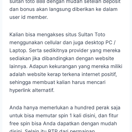
sultan toto 888 dengan mudah setelah deposit
dan bonus akan langsung diberikan ke dalam
user id member.
Kalian bisa mengakses situs Sultan Toto
menggunakan cellular dan juga desktop PC /
Laptop. Serta sedikitnya provider yang mereka
sediakan jika dibandingkan dengan website
lainnya. Adapun kekurangan yang mereka miliki
adalah website kerap terkena internet positif,
sehingga membuat kalian harus mencari
hyperlink alternatif.
Anda hanya memerlukan a hundred perak saja
untuk bisa memutar spin 1 kali disini, dan fitur
free spin bisa Anda dapatkan dengan mudah
disini. Selain itu RTP dari permainan