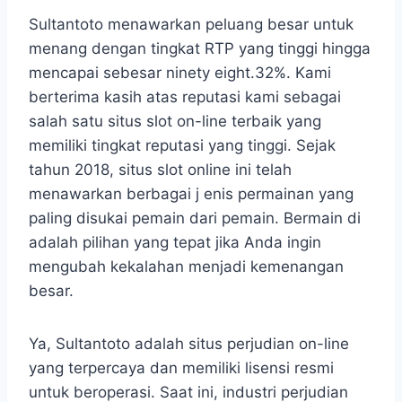
Sultantoto menawarkan peluang besar untuk
menang dengan tingkat RTP yang tinggi hingga
mencapai sebesar ninety eight.32%. Kami
berterima kasih atas reputasi kami sebagai
salah satu situs slot on-line terbaik yang
memiliki tingkat reputasi yang tinggi. Sejak
tahun 2018, situs slot online ini telah
menawarkan berbagai j enis permainan yang
paling disukai pemain dari pemain. Bermain di
adalah pilihan yang tepat jika Anda ingin
mengubah kekalahan menjadi kemenangan
besar.
Ya, Sultantoto adalah situs perjudian on-line
yang terpercaya dan memiliki lisensi resmi
untuk beroperasi. Saat ini, industri perjudian