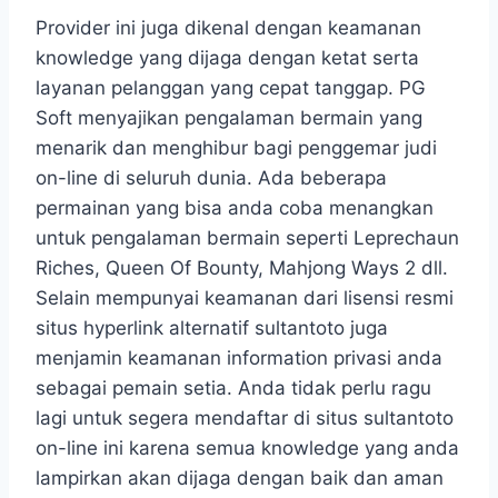
Provider ini juga dikenal dengan keamanan
knowledge yang dijaga dengan ketat serta
layanan pelanggan yang cepat tanggap. PG
Soft menyajikan pengalaman bermain yang
menarik dan menghibur bagi penggemar judi
on-line di seluruh dunia. Ada beberapa
permainan yang bisa anda coba menangkan
untuk pengalaman bermain seperti Leprechaun
Riches, Queen Of Bounty, Mahjong Ways 2 dll.
Selain mempunyai keamanan dari lisensi resmi
situs hyperlink alternatif sultantoto juga
menjamin keamanan information privasi anda
sebagai pemain setia. Anda tidak perlu ragu
lagi untuk segera mendaftar di situs sultantoto
on-line ini karena semua knowledge yang anda
lampirkan akan dijaga dengan baik dan aman