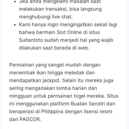
Jika anda mengelami masalah saat
melakukan transaksi, bisa langsung
menghubungi live chat.
Kami hanya ingin mengingatkan sekali lagi
bahwa bermain Slot Online di situs
Sultantoto sudah menjadi hal yang wajib
dilakukan saat berada di web.
Permainan yang sangat mudah dengan
menembak ikan hingga meledak dan
mendapatkan jackpot. Selain itu mereka juga
sering mengadakan lomba harian dan
mingguan untuk permainan togel mereka. Situs
ini menggunakan platform Buatan Sendiri dan
beroperasi di Philippina dengan lisensi resmi
dari PAGCOR.