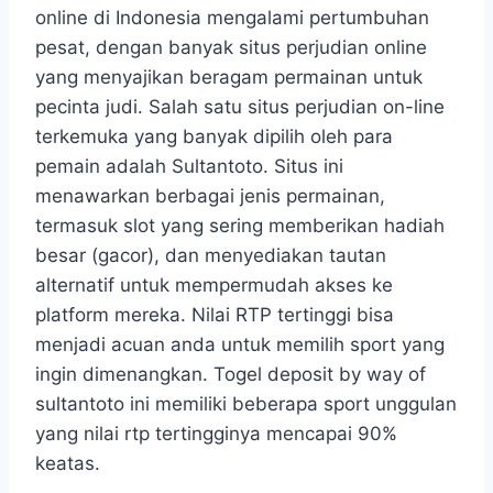
online di Indonesia mengalami pertumbuhan
pesat, dengan banyak situs perjudian online
yang menyajikan beragam permainan untuk
pecinta judi. Salah satu situs perjudian on-line
terkemuka yang banyak dipilih oleh para
pemain adalah Sultantoto. Situs ini
menawarkan berbagai jenis permainan,
termasuk slot yang sering memberikan hadiah
besar (gacor), dan menyediakan tautan
alternatif untuk mempermudah akses ke
platform mereka. Nilai RTP tertinggi bisa
menjadi acuan anda untuk memilih sport yang
ingin dimenangkan. Togel deposit by way of
sultantoto ini memiliki beberapa sport unggulan
yang nilai rtp tertingginya mencapai 90%
keatas.