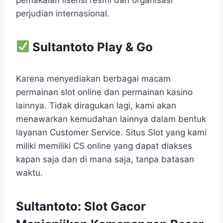
perjudian internasional.
Sultantoto Play & Go
Karena menyediakan berbagai macam
permainan slot online dan permainan kasino
lainnya. Tidak diragukan lagi, kami akan
menawarkan kemudahan lainnya dalam bentuk
layanan Customer Service. Situs Slot yang kami
miliki memiliki CS online yang dapat diakses
kapan saja dan di mana saja, tanpa batasan
waktu.
Sultantoto: Slot Gacor