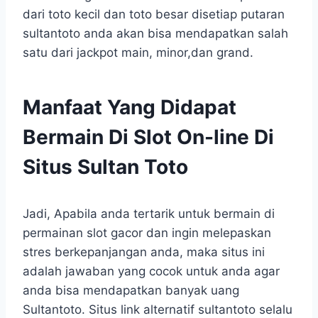
dari toto kecil dan toto besar disetiap putaran
sultantoto anda akan bisa mendapatkan salah
satu dari jackpot main, minor,dan grand.
Manfaat Yang Didapat
Bermain Di Slot On-line Di
Situs Sultan Toto
Jadi, Apabila anda tertarik untuk bermain di
permainan slot gacor dan ingin melepaskan
stres berkepanjangan anda, maka situs ini
adalah jawaban yang cocok untuk anda agar
anda bisa mendapatkan banyak uang
Sultantoto. Situs link alternatif sultantoto selalu