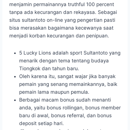
menjamin permainannya truthful 100 percent
tanpa ada kecurangan dan rekayasa. Sebagai
situs sultantoto on-line yang pengertian pasti
bisa merasakan bagaimana kecewanya saat
menjadi korban kecurangan dan penipuan.
5 Lucky Lions adalah sport Sultantoto yang
menarik dengan tema tentang budaya
Tiongkok dan tahun baru.
Oleh karena itu, sangat wajar jika banyak
pemain yang senang memainkannya, baik
pemain lama maupun pemula.
Berbagai macam bonus sudah menanti
anda, yaitu bonus rollingan, bonus member
baru di awal, bonus referral, dan bonus
deposit setiap hari.