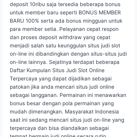
deposit 10ribu saja tersedia beberapa bonus
untuk member baru seperti BONUS MEMBER
BARU 100% serta ada bonus mingguan untuk
para member setia. Pelayanan cepat respon
dan proses deposit withdraw yang cepat
menjadi salah satu keunggulan situs judi slot
on-line ini dibandingkan dengan situs-situs judi
on-line lainnya. Sejatinya terdapat beberapa
Daftar Kumpulan Situs Judi Slot Online
Terpercaya yang dapat dijadikan sebagai
patokan jika anda mencari situs judi online
sebagai langganan. Permainan ini menawarkan
bonus besar dengan pola permainan yang
mudah dimenangkan. Masyarakat Indonesia
saat ini sedang mencari situs judi on-line yang
terpercaya dan bisa diandalkan sebagai
tempat bermain judi online secara rutin.