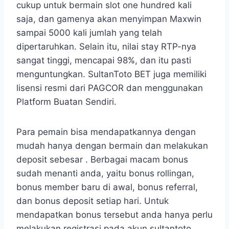
cukup untuk bermain slot one hundred kali
saja, dan gamenya akan menyimpan Maxwin
sampai 5000 kali jumlah yang telah
dipertaruhkan. Selain itu, nilai stay RTP-nya
sangat tinggi, mencapai 98%, dan itu pasti
menguntungkan. SultanToto BET juga memiliki
lisensi resmi dari PAGCOR dan menggunakan
Platform Buatan Sendiri.
Para pemain bisa mendapatkannya dengan
mudah hanya dengan bermain dan melakukan
deposit sebesar . Berbagai macam bonus
sudah menanti anda, yaitu bonus rollingan,
bonus member baru di awal, bonus referral,
dan bonus deposit setiap hari. Untuk
mendapatkan bonus tersebut anda hanya perlu
melakukan registrasi pada akun sultantoto