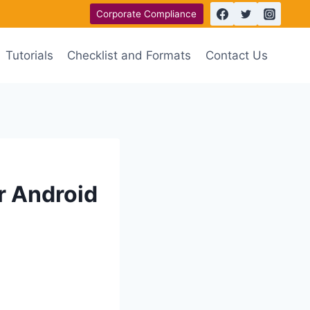
Corporate Compliance
Tutorials
Checklist and Formats
Contact Us
r Android