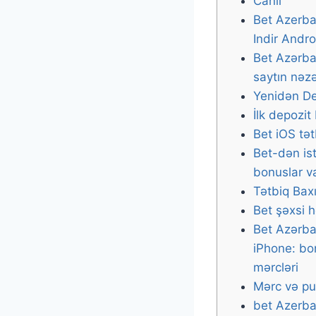
Canlı
Bet Azerba
Indir Andro
Bet Azərba
saytın nəzə
Yenidən D
İlk depozi
Bet iOS tət
Bet-dən is
bonuslar v
Tətbiq Baxı
Bet şəxsi h
Bet Azərba
iPhone: bon
mərcləri
Mərc və pu
bet Azerba