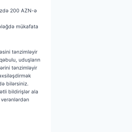
inizdə 200 AZN-ə
bləğdə mükafata
sini tənzimləyir
qəbulu, uduşların
ərini tənzimləyir
şəxsiləşdirmək
də bilərsiniz.
i bildirişlər ala
ş verənlərdən