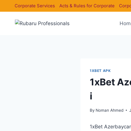
Corporate Services
Acts & Rules for Corporate
Corpo
Hom
1XBET APK
1xBet Az
i
By
Noman Ahmed
1xBet Azerbaycan