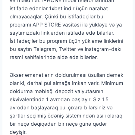
verməlidirlər. IPHONE mobil telefonlarından
istifadə edənlər 1xbet indir üçün narahat
olmayacaqlar. Çünki bu istifadəçilər bu
proqramı APP STORE vasitəsi ilə yükləyə və ya
saytımızdakı linklərdən istifadə edə bilərlər.
İstifadəçilər bu proqram üçün yükləmə linklərini
bu saytın Telegram, Twitter və Instagram-dakı
rəsmi səhifələrində əldə edə bilərlər.
Əksər əmanətlərin doldurulması üsulları demək
olar ki, dərhal pul almağa imkan verir. Minimum
doldurma məbləği depozit valyutasının
ekvivalentində 1 avrodan başlayır. Siz 1.5
avrodan başlayaraq pul çıxara bilərsiniz və
şərtlər seçilmiş ödəniş sistemindən asılı olaraq
bir neçə dəqiqədən bir neçə günə qədər
dəyişir.