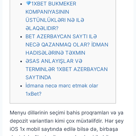
1XBET BUKMEKER
KOMPANIYASININ
ÜSTÜNLÜKLƏRI NƏ ILƏ
ƏLAQƏLIDIR?
BET AZERBAYCAN SAYTI ILƏ
NECƏ QAZANMAQ OLAR? İDMAN
HADISƏLƏRINƏ TƏXMIN
ƏSAS ANLAYIŞLAR VƏ
TERMINLƏR 1XBET AZERBAYCAN
SAYTINDA
İdmana necə mərc etmək olar
1xBet?
Menyu dillərinin seçimi bahis proqramları və ya
depozit variantları kimi çox müxtəlifdir. Hər şey
iOS 1x mobil saytında edilə bilsə də, birbaşa