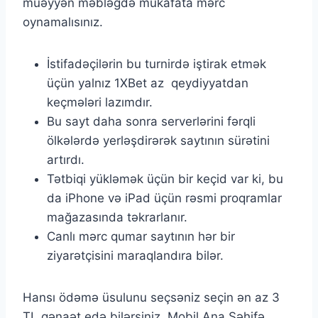
müəyyən məbləğdə mükafata mərc
oynamalısınız.
İstifadəçilərin bu turnirdə iştirak etmək
üçün yalnız 1XBet az qeydiyyatdan
keçmələri lazımdır.
Bu sayt daha sonra serverlərini fərqli
ölkələrdə yerləşdirərək saytının sürətini
artırdı.
Tətbiqi yükləmək üçün bir keçid var ki, bu
da iPhone və iPad üçün rəsmi proqramlar
mağazasında təkrarlanır.
Canlı mərc qumar saytının hər bir
ziyarətçisini maraqlandıra bilər.
Hansı ödəmə üsulunu seçsəniz seçin ən az 3
TL qənaət edə bilərsiniz. Mobil Ana Səhifə