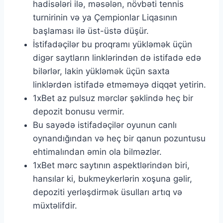
hadisələri ilə, məsələn, növbəti tennis
turnirinin və ya Çempionlar Liqasının
başlaması ilə üst-üstə düşür.
İstifadəçilər bu proqramı yükləmək üçün
digər saytların linklərindən də istifadə edə
bilərlər, lakin yükləmək üçün saxta
linklərdən istifadə etməməyə diqqət yetirin.
1xBet az pulsuz mərclər şəklində heç bir
depozit bonusu vermir.
Bu sayədə istifadəçilər oyunun canlı
oynandığından və heç bir qanun pozuntusu
ehtimalından əmin ola bilməzlər.
1xBet mərc saytının aspektlərindən biri,
hansılar ki, bukmеykеrlərin xoşuna gəlir,
depoziti yerləşdirmək üsulları artıq və
müxtəlifdir.