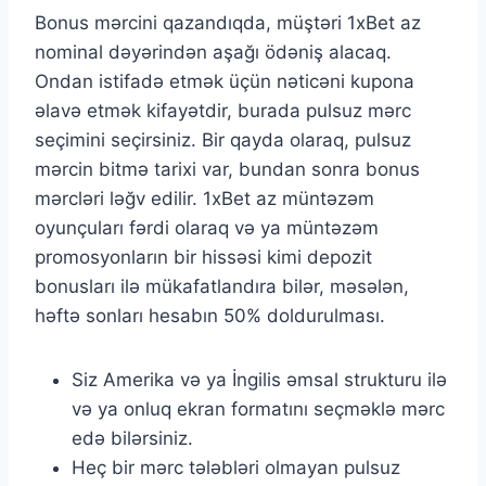
Bonus mərcini qazandıqda, müştəri 1xBet az
nominal dəyərindən aşağı ödəniş alacaq.
Ondan istifadə etmək üçün nəticəni kupona
əlavə etmək kifayətdir, burada pulsuz mərc
seçimini seçirsiniz. Bir qayda olaraq, pulsuz
mərcin bitmə tarixi var, bundan sonra bonus
mərcləri ləğv edilir. 1xBet az müntəzəm
oyunçuları fərdi olaraq və ya müntəzəm
promosyonların bir hissəsi kimi depozit
bonusları ilə mükafatlandıra bilər, məsələn,
həftə sonları hesabın 50% doldurulması.
Siz Amerika və ya İngilis əmsal strukturu ilə
və ya onluq ekran formatını seçməklə mərc
edə bilərsiniz.
Heç bir mərc tələbləri olmayan pulsuz