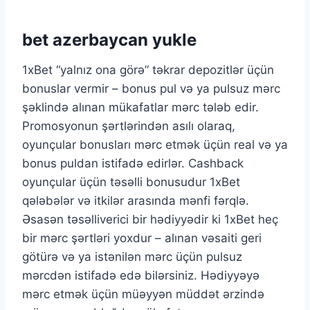
bet azerbaycan yukle
1xBet “yalnız ona görə” təkrar depozitlər üçün
bonuslar vermir – bonus pul və ya pulsuz mərc
şəklində alınan mükafatlar mərc tələb edir.
Promosyonun şərtlərindən asılı olaraq,
oyunçular bonusları mərc etmək üçün real və ya
bonus puldan istifadə edirlər. Cashback
oyunçular üçün təsəlli bonusudur 1xBet
qələbələr və itkilər arasında mənfi fərqlə.
Əsasən təsəlliverici bir hədiyyədir ki 1xBet heç
bir mərc şərtləri yoxdur – alınan vəsaiti geri
götürə və ya istənilən mərc üçün pulsuz
mərcdən istifadə edə bilərsiniz. Hədiyyəyə
mərc etmək üçün müəyyən müddət ərzində