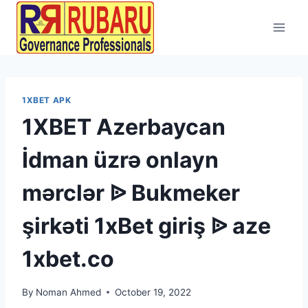
1XBET APK
1XBET Azerbaycan
İdman üzrə onlayn
mərclər ᐉ Bukmeker
şirkəti 1xBet giriş ᐉ aze
1xbet.co
By
Noman Ahmed
October 19, 2022