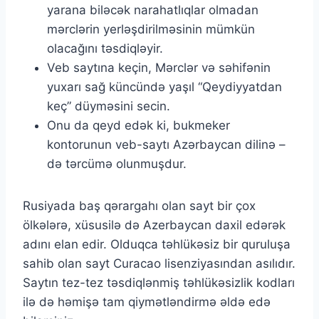
yarana biləcək narahatlıqlar olmadan
mərclərin yerləşdirilməsinin mümkün
olacağını təsdiqləyir.
Veb saytına keçin, Mərclər və səhifənin
yuxarı sağ küncündə yaşıl “Qeydiyyatdan
keç” düyməsini secin.
Onu da qeyd edək ki, bukmeker
kontorunun veb-saytı Azərbaycan dilinə –
də tərcümə olunmuşdur.
Rusiyada baş qərargahı olan sayt bir çox
ölkələrə, xüsusilə də Azerbaycan daxil edərək
adını elan edir. Olduqca təhlükəsiz bir quruluşa
sahib olan sayt Curacao lisenziyasından asılıdır.
Saytın tez-tez təsdiqlənmiş təhlükəsizlik kodları
ilə də həmişə tam qiymətləndirmə əldə edə