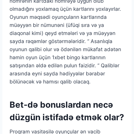
nömrənin kartdakı nömrəyə uyğun olub
olmadığını yoxlamaq üçün kartlarını yoxlayırlar.
Oyunun məqsədi oyunçuların kartlarında
müəyyən bir nümunəni (üfüqi sıra və ya
diaqonal kimi) qeyd etmələri və ya müəyyən
sayda rəqəmlər göstərmələridir. ” Asanlıqla
oyunun qalibi olur və ödənilən mükafat adətən
həmin oyun üçün 1xbet bingo kartlarının
satışından əldə edilən pulun faizidir. ” Qaliblər
arasında eyni sayda hədiyyələr bərabər
bölünəcək və hamısı qalib olacaq.
Bet-də bonuslardan necə
düzgün istifadə etmək olar?
Proqram vasitəsilə oyunçular ən vacib