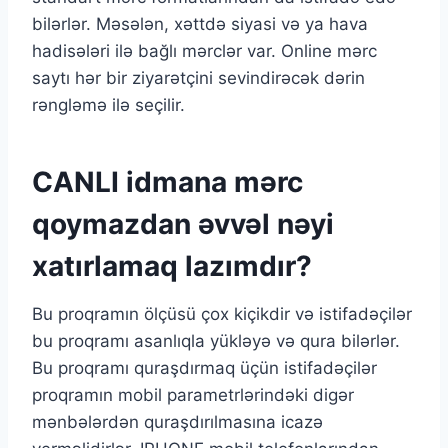
bilərlər. Məsələn, xəttdə siyasi və ya hava
hadisələri ilə bağlı mərclər var. Online mərc
saytı hər bir ziyarətçini sevindirəcək dərin
rəngləmə ilə seçilir.
CANLI idmana mərc
qoymazdan əvvəl nəyi
xatırlamaq lazımdır?
Bu proqramın ölçüsü çox kiçikdir və istifadəçilər
bu proqramı asanlıqla yükləyə və qura bilərlər.
Bu proqramı quraşdırmaq üçün istifadəçilər
proqramın mobil parametrlərindəki digər
mənbələrdən quraşdırılmasına icazə