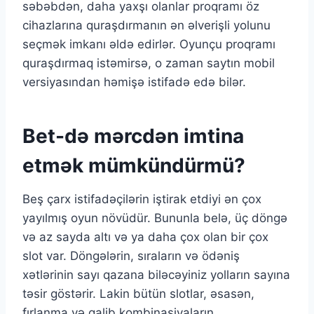
səbəbdən, daha yaxşı olanlar proqramı öz
cihazlarına quraşdırmanın ən əlverişli yolunu
seçmək imkanı əldə edirlər. Oyunçu proqramı
quraşdırmaq istəmirsə, o zaman saytın mobil
versiyasından həmişə istifadə edə bilər.
Bet-də mərcdən imtina
etmək mümkündürmü?
Beş çarx istifadəçilərin iştirak etdiyi ən çox
yayılmış oyun növüdür. Bununla belə, üç döngə
və az sayda altı və ya daha çox olan bir çox
slot var. Döngələrin, sıraların və ödəniş
xətlərinin sayı qazana biləcəyiniz yolların sayına
təsir göstərir. Lakin bütün slotlar, əsasən,
fırlanma və qalib kombinasiyaların