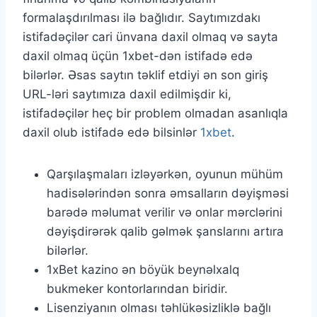
formalaşdırılması ilə bağlıdır. Saytımızdakı
istifadəçilər cari ünvana daxil olmaq və sayta
daxil olmaq üçün 1xbet-dən istifadə edə
bilərlər. Əsas saytın təklif etdiyi ən son giriş
URL-ləri saytımıza daxil edilmişdir ki,
istifadəçilər heç bir problem olmadan asanlıqla
daxil olub istifadə edə bilsinlər
1xbet
.
Qarşılaşmaları izləyərkən, oyunun mühüm
hadisələrindən sonra əmsalların dəyişməsi
barədə məlumat verilir və onlar mərclərini
dəyişdirərək qalib gəlmək şanslarını artıra
bilərlər.
1xBet kazino ən böyük beynəlxalq
bukmeker kontorlarından biridir.
Lisenziyanın olması təhlükəsizliklə bağlı