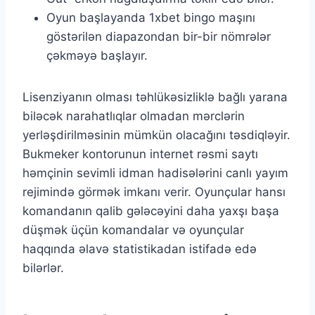
Oyun başlayanda 1xbet bingo maşını
göstərilən diapazondan bir-bir nömrələr
çəkməyə başlayır.
Lisenziyanın olması təhlükəsizliklə bağlı yarana
biləcək narahatlıqlar olmadan mərclərin
yerləşdirilməsinin mümkün olacağını təsdiqləyir.
Bukmeker kontorunun internet rəsmi saytı
həmçinin sevimli idman hadisələrini canlı yayım
rejimində görmək imkanı verir. Oyunçular hansı
komandanın qalib gələcəyini daha yaxşı başa
düşmək üçün komandalar və oyunçular
haqqında əlavə statistikadan istifadə edə
bilərlər.