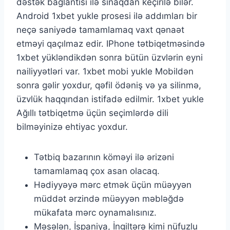
dəstək bağlantısı ilə sınaqdan keçirilə bilər.
Android 1xbet yukle prosesi ilə addımları bir
neçə saniyədə tamamlamaq vaxt qənaət
etməyi qaçılmaz edir. IPhone tətbiqetməsində
1xbet yükləndikdən sonra bütün üzvlərin eyni
nailiyyətləri var. 1xbet mobi yukle Mobildən
sonra gəlir yoxdur, qəfil ödəniş və ya silinmə,
üzvlük haqqından istifadə edilmir. 1xbet yukle
Ağıllı tətbiqetmə üçün seçimlərdə dili
bilməyinizə ehtiyac yoxdur.
Tətbiq bazarının köməyi ilə ərizəni
tamamlamaq çox asan olacaq.
Hədiyyəyə mərc etmək üçün müəyyən
müddət ərzində müəyyən məbləğdə
mükafata mərc oynamalısınız.
Məsələn, İspaniya, İngiltərə kimi nüfuzlu