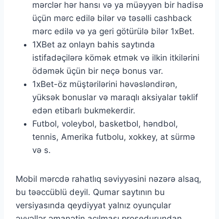
mərclər hər hansı və ya müəyyən bir hadisə
üçün mərc edilə bilər və təsəlli cashback
mərc edilə və ya geri götürülə bilər 1xBet.
1XBet az onlayn bahis saytında
istifadəçilərə kömək etmək və ilkin itkilərini
ödəmək üçün bir neçə bonus var.
1xBet-öz müştərilərini həvəsləndirən,
yüksək bonuslar və maraqlı aksiyalar təklif
edən etibarlı bukmekerdir.
Futbol, ​​voleybol, basketbol, ​​həndbol,
tennis, Amerika futbolu, xokkey, at sürmə
və s.
Mobil mərcdə rahatlıq səviyyəsini nəzərə alsaq,
bu təəccüblü deyil. Qumar saytının bu
versiyasında qeydiyyat yalnız oyunçular
əvvəllər əmanətin açılması prosedurundan