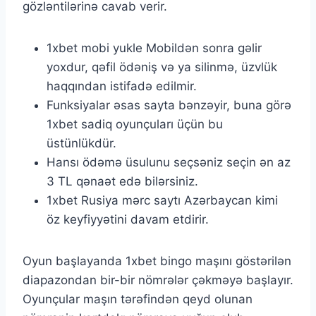
gözləntilərinə cavab verir.
1xbet mobi yukle Mobildən sonra gəlir
yoxdur, qəfil ödəniş və ya silinmə, üzvlük
haqqından istifadə edilmir.
Funksiyalar əsas sayta bənzəyir, buna görə
1xbet sadiq oyunçuları üçün bu
üstünlükdür.
Hansı ödəmə üsulunu seçsəniz seçin ən az
3 TL qənaət edə bilərsiniz.
1xbet Rusiya mərc saytı Azərbaycan kimi
öz keyfiyyətini davam etdirir.
Oyun başlayanda 1xbet bingo maşını göstərilən
diapazondan bir-bir nömrələr çəkməyə başlayır.
Oyunçular maşın tərəfindən qeyd olunan