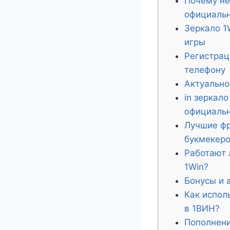
Почему не
официальн
Зеркало 1
игры
Регистрац
телефону
Актуально
in зеркало
официальн
Лучшие ф
букмекер
Работают 
1Win?
Бонусы и 
Как испол
в 1ВИН?
Пополнени