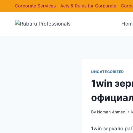
Skip
Corporate Services
Acts & Rules for Corporate
Corpo
to
content
Hom
UNCATEGORIZED
1win зер
официал
By
Noman Ahmed
1win зеркало ра