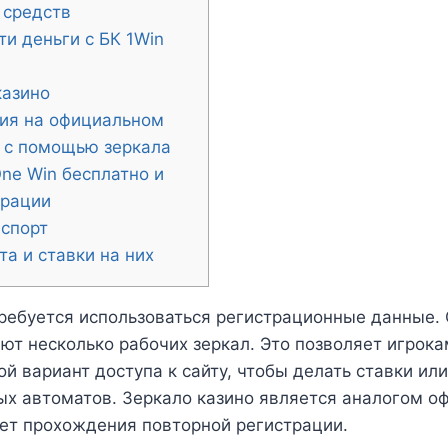
 средств
ти деньги с БК 1Win
казино
ия на официальном
n с помощью зеркала
One Win бесплатно и
трации
 спорт
та и ставки на них
требуется использоваться регистрационные данные
т несколько рабочих зеркал. Это позволяет игрока
ой вариант доступа к сайту, чтобы делать ставки ил
ых автоматов. Зеркало казино является аналогом о
ует прохождения повторной регистрации.