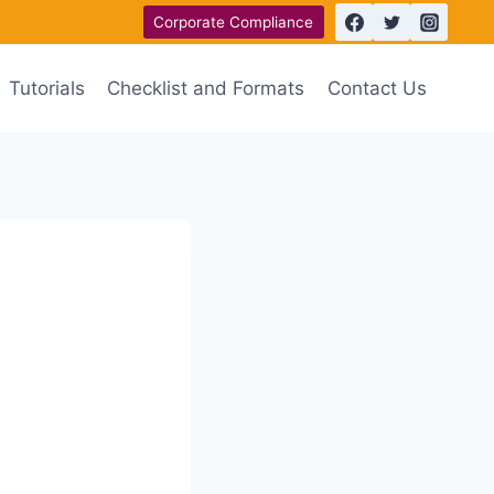
Corporate Compliance
Tutorials
Checklist and Formats
Contact Us