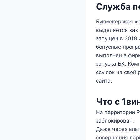
Служба п
Букмекерская ко
выделяется как 
запущен в 2018 
бонусные прогр
выполнен в фир
запуска БК. Ком
ссылок на свой 
сайта.
Что с 1ви
На территории Р
заблокирован.
Даже через альт
совершения пари