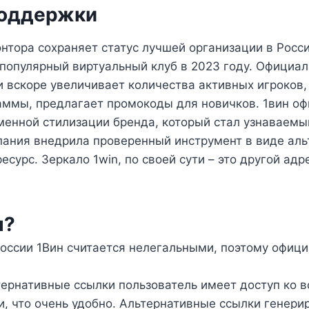
оддержки
нтора сохраняет статус лучшей организации в Росси
популярный виртуальный клуб в 2023 году. Официа
и вскоре увеличивает количества активных игроков,
аммы, предлагает промокоды для новичков. 1вин оф
менной стилизации бренда, который стал узнаваемы
пания внедрила проверенный инструмент в виде ал
ресурс. Зеркало 1win, по своей сути – это другой ад
н?
оссии 1Вин считается нелегальными, поэтому офиц
ернативные ссылки пользователь имеет доступ ко 
, что очень удобно. Альтернативные ссылки генер