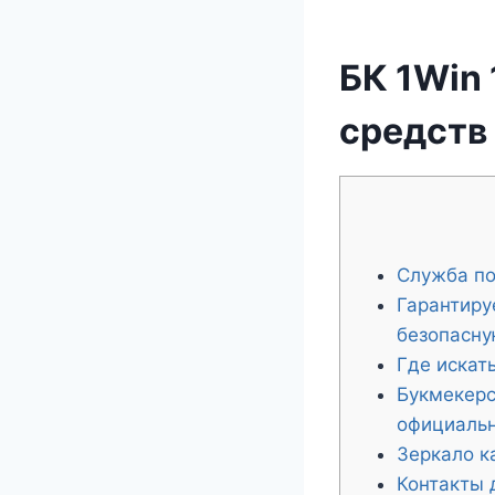
БК 1Win
средств 
Служба п
Гарантиру
безопасну
Где искат
Букмекерс
официальн
Зеркало к
Контакты 