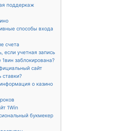
ая поддеркаж
зино
ивные способы входа
е счета
ь, если учетная запись
е 1вин заблокирована?
фициальный сайт
ь ставки?
информация о казино
роков
йт 1Win
ссиональный букмекер