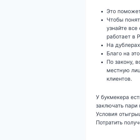
Это поможет
Чтобы понят
узнайте все
работает в 
На дублерах
Благо на эт
По закону, 
местную лиц
клиентов.
У букмекера ест
заключать пари 
Условия отыгрыш
Потратить получ