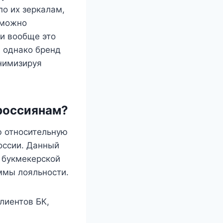
по их зеркалам,
 можно
и вообще это
, однако бренд
нимизируя
 россиянам?
ю относительную
оссии. Данный
 букмекерской
ммы лояльности.
лиентов БК,