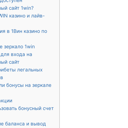
доступен
ый сайт 1win?
WIN казино и лайв-
ия в 1Вин казино по
е зеркало 1win
 для входа на
ый сайт
рибеты легальных
ов
ли бонусы на зеркале
акции
ьзовать бонусный счет
е баланса и вывод