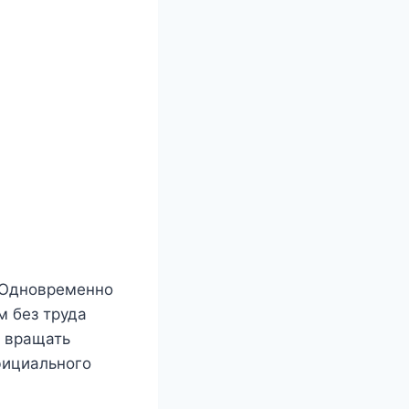
. Одновременно
м без труда
и вращать
фициального