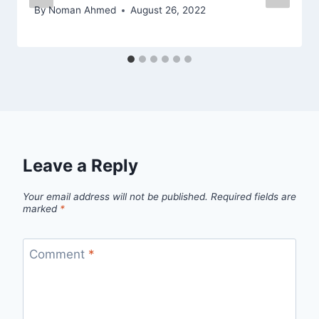
By
Noman Ahmed
August 26, 2022
Leave a Reply
Your email address will not be published.
Required fields are
marked
*
Comment
*