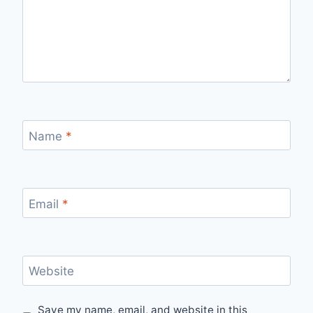
Name
*
Email
*
Website
Save my name, email, and website in this