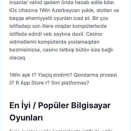
insanlar vahid qədəm öndə hesab edilə bilər.
IOs cihazına 1Win Azerbaycan yukle, slotları və
başqa əhəmiyyətli oyunları icad et. Bir çox
istifadəçi son illərə miqdar kompüterlərdə
istifadə edirdi veb saytına daxil. Casino
xidmətlərini kompüterdə yoxlamaqdan
bezmisinizsə, casino tətbiqi bütöv sizə bağlı
olacaq.
1Win apk t? Yiaçiq endirm? Qondarma prosesi
il? R App Store r? Smi platformas?
En İyi / Popüler Bilgisayar
Oyunları