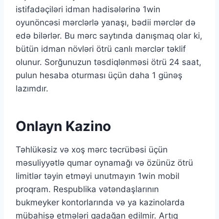
istifadəçiləri idman hadisələrinə 1win
oyunöncəsi mərclərlə yanaşı, bədii mərclər də
edə bilərlər. Bu mərc saytında danışmaq olar ki,
bütün idman növləri ötrü canlı mərclər təklif
olunur. Sorğunuzun təsdiqlənməsi ötrü 24 saat,
pulun hesaba oturması üçün daha 1 günəş
lazımdır.
Onlayn Kazino
Təhlükəsiz və xoş mərc təcrübəsi üçün
məsuliyyətlə qumar oynamağı və özünüz ötrü
limitlər təyin etməyi unutmayın 1win mobil
proqram. Respublika vətəndaşlarının
bukmeyker kontorlarında və ya kazinolarda
mübahisə etmələri qadağan edilmir. Artıq