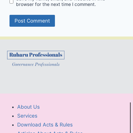
browser for the next time I comment.
About Us
Services
Download Acts & Rules