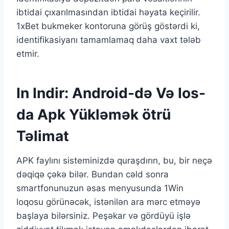
ibtidai çıxarılmasından ibtidai həyata keçirilir.
1xBet bukmeker kontoruna görüş göstərdi ki,
identifikasiyanı tamamlamaq daha vaxt tələb
etmir.
In Indir: Android-də Və Ios-
da Apk Yükləmək ötrü
Təlimat
APK faylını sisteminizdə quraşdırın, bu, bir neçə
dəqiqə çəkə bilər. Bundan cəld sonra
smartfonunuzun əsas menyusunda 1Win
loqosu görünəcək, istənilən ara mərc etməyə
başlaya bilərsiniz. Peşəkar və gördüyü işlə