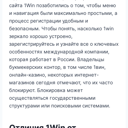
сайта 1Win позаботились о том, чтобы меню
и навигация были максимально простыми, а
процесс регистрации удобным и
безопасным. Чтобы понять, насколько 1win
зеркало хорошо устроено,
зарегистрируйтесь и узнайте все о ключевых
особенностях международной компании,
которая работает в России. Владельцы
букмекерских контор, в том числе 1вин,
онлайн-казино, некоторых интернет-
магазинов сегодня отмечают, что их часто
блокируют. Блокировка может
осуществляться государственными
структурами или поисковыми системами.
Отличия 1Win от