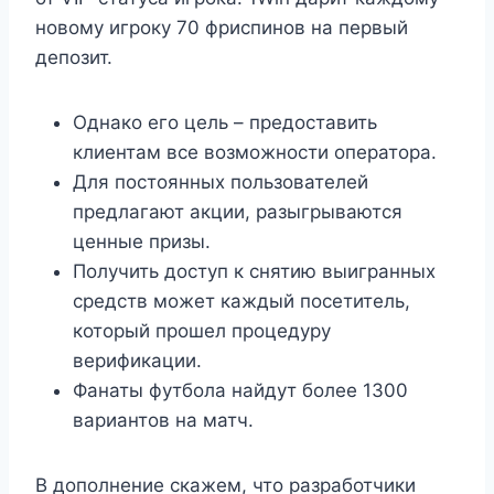
новому игроку 70 фриспинов на первый
депозит.
Однако его цель – предоставить
клиентам все возможности оператора.
Для постоянных пользователей
предлагают акции, разыгрываются
ценные призы.
Получить доступ к снятию выигранных
средств может каждый посетитель,
который прошел процедуру
верификации.
Фанаты футбола найдут более 1300
вариантов на матч.
В дополнение скажем, что разработчики