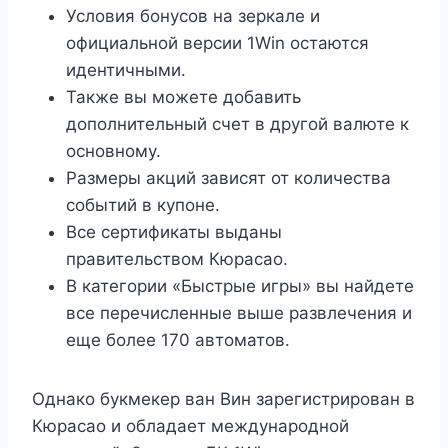
Условия бонусов на зеркале и
официальной версии 1Win остаются
идентичными.
Также вы можете добавить
дополнительный счет в другой валюте к
основному.
Размеры акций зависят от количества
событий в купоне.
Все сертификаты выданы
правительством Кюрасао.
В категории «Быстрые игры» вы найдете
все перечисленные выше развлечения и
еще более 170 автоматов.
Однако букмекер ван Вин зарегистрирован в
Кюрасао и обладает международной