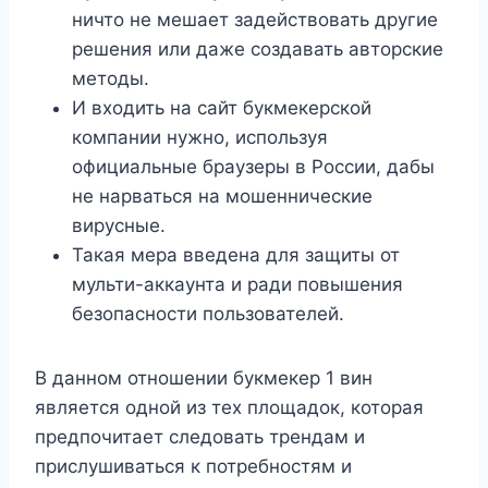
ничто не мешает задействовать другие
решения или даже создавать авторские
методы.
И входить на сайт букмекерской
компании нужно, используя
официальные браузеры в России, дабы
не нарваться на мошеннические
вирусные.
Такая мера введена для защиты от
мульти-аккаунта и ради повышения
безопасности пользователей.
В данном отношении букмекер 1 вин
является одной из тех площадок, которая
предпочитает следовать трендам и
прислушиваться к потребностям и