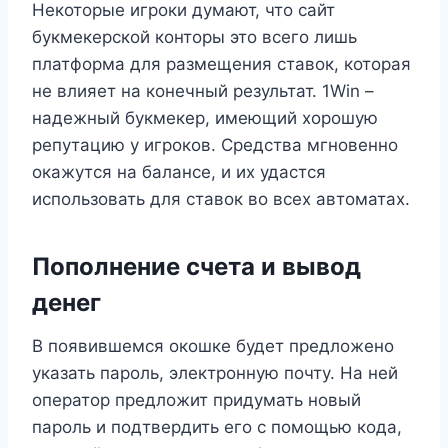
Некоторые игроки думают, что сайт
букмекерской конторы это всего лишь
платформа для размещения ставок, которая
не влияет на конечный результат. 1Win –
надежный букмекер, имеющий хорошую
репутацию у игроков. Средства мгновенно
окажутся на балансе, и их удастся
использовать для ставок во всех автоматах.
Пополнение счета и вывод
денег
В появившемся окошке будет предложено
указать пароль, электронную почту. На ней
оператор предложит придумать новый
пароль и подтвердить его с помощью кода,