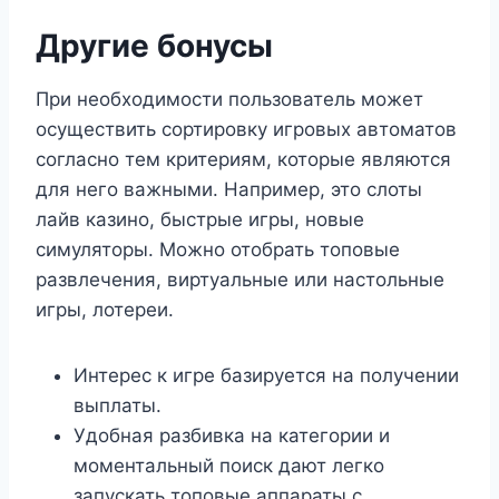
Другие бонусы
При необходимости пользователь может
осуществить сортировку игровых автоматов
согласно тем критериям, которые являются
для него важными. Например, это слоты
лайв казино, быстрые игры, новые
симуляторы. Можно отобрать топовые
развлечения, виртуальные или настольные
игры, лотереи.
Интерес к игре базируется на получении
выплаты.
Удобная разбивка на категории и
моментальный поиск дают легко
запускать топовые аппараты с