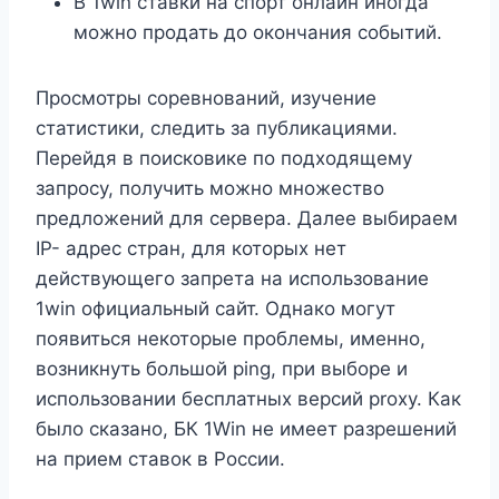
В 1win ставки на спорт онлайн иногда
можно продать до окончания событий.
Просмотры соревнований, изучение
статистики, следить за публикациями.
Перейдя в поисковике по подходящему
запросу, получить можно множество
предложений для сервера. Далее выбираем
IP- адрес стран, для которых нет
действующего запрета на использование
1win официальный сайт. Однако могут
появиться некоторые проблемы, именно,
возникнуть большой ping, при выборе и
использовании бесплатных версий proxy. Как
было сказано, БК 1Win не имеет разрешений
на прием ставок в России.