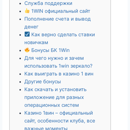
Служба поддержки
1WIN официальный сайт
Пополнение счета и вывод
денег
Как верно сделать ставки
новичкам
Бонусы БК 1Win
Для чего нужно и зачем
использовать 1win зеркало?
Как выиграть в казино 1 вин
Другие бонусы
Как скачать и установить
приложение для разных
операционных систем
Казино 1вин – официальный
сайт, особенности клуба, все
важные моменты