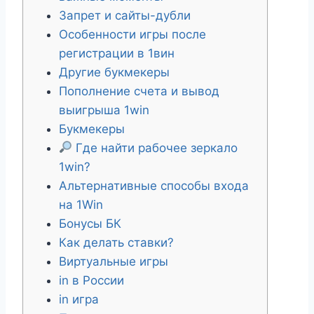
Запрет и сайты-дубли
Особенности игры после
регистрации в 1вин
Другие букмекеры
Пополнение счета и вывод
выигрыша 1win
Букмекеры
Где найти рабочее зеркало
1win?
Альтернативные способы входа
на 1Win
Бонусы БК
Как делать ставки?
Виртуальные игры
in в России
in игра