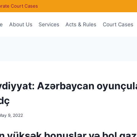
rate Court Cases
e
About Us
Services
Acts & Rules
Court Cases
diyyat: Azərbaycan oyunçul
dç
May 9, 2022
in yüksək bonuslar və bol qa