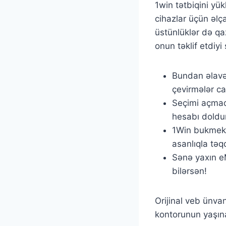
1win tətbiqini yü
cihazlar üçün əlç
üstünlüklər də qa
onun təklif etdiyi
Bundаn əlаvə
çеvirmələr са
Seçimi açmaq 
hesabı doldur
1Win bukmeke
asanlıqla təq
Sənə yaxın e
bilərsən!
Orijinal veb ünva
kontorunun yaşın