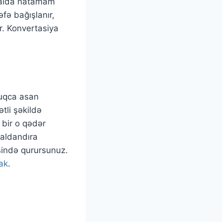
 halda natamam
əfə bağışlanır,
r. Konvertasiya
lduqca asan
tli şəkildə
 bir o qədər
 aldandıra
sində qurursunuz.
rak
.