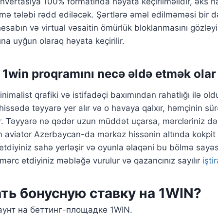
onvertasiya 100% formatında həyata keçirilməlidir, əks
ilmə tələbi rədd ediləcək. Şərtlərə əməl edilməməsi bir d
sabın və virtual vəsaitin ömürlük bloklanmasını gözləyi
na uyğun olaraq həyata keçirilir.
 1win proqramını necə əldə etmək olar
nimalist qrafiki və istifadəçi baxımından rahatlığı ilə o
issədə təyyarə yer alır və o havaya qalxır, həmçinin sürə
r. Təyyarə nə qədər uzun müddət uçarsa, mərcləriniz də
in aviator Azerbaycan-da mərkəz hissənin altında kokpit
etdiyiniz sahə yerləşir və oyunla əlaqəni bu bölmə sayə
 mərc etdiyiniz məbləğə vurulur və qazancınız sayılır
işti
ть бонусную ставку на 1WIN?
аунт на беттинг-площадке 1WIN.