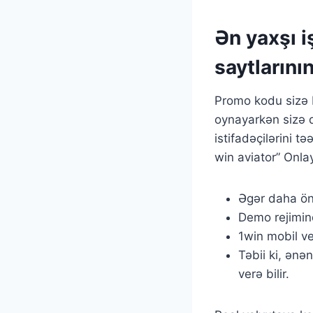
Ən yaxşı i
saytlarını
Promo kodu sizə 
oynayarkən sizə d
istifadəçilərini 
win aviator” Onla
Əgər daha ön
Demo rejimind
1win mоbil vе
Təbii ki, ənə
verə bilir.