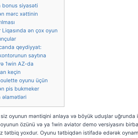
 bonus siyasəti
n mərc xəttinin
ılması
 Liqasında ən çox oyun
unçular
canda qeydiyyat:
ontorunun saytına
 və 1win AZ-da
an keçin
oulette oyunu üçün
ən pis bukmeker
 əlamətləri
siz oyunun məntiqini anlaya və böyük uduşlar uğrunda
or oyunun özünü və ya 1win aviator demo versiyasını birb
iz tətbiq yoxdur. Oyunu tətbiqdən istifadə edərək oynama