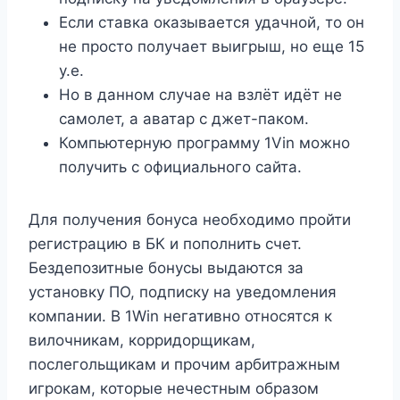
Если ставка оказывается удачной, то он
не просто получает выигрыш, но еще 15
у.е.
Но в данном случае на взлёт идёт не
самолет, а аватар с джет-паком.
Компьютерную программу 1Vin можно
получить с официального сайта.
Для получения бонуса необходимо пройти
регистрацию в БК и пополнить счет.
Бездепозитные бонусы выдаются за
установку ПО, подписку на уведомления
компании. В 1Win негативно относятся к
вилочникам, корридорщикам,
послегольщикам и прочим арбитражным
игрокам, которые нечестным образом