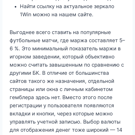
Найти ссылку на актуальное зеркало
1Win можно на нашем сайте.
Выгоднее всего ставить на популярные
футбольные матчи, где маржа составляет 5–
6 %. Это минимальный показатель маржи в
игорном заведении, который объективно
можно считать завышенным по сравнению с
другими БК. В отличие от большинства
сайтов такого же назначения, отдельной
страницы или окна с личным кабинетом
гемблера здесь нет. Вместо этого после
регистрации у пользователя появляются
вкладки и кнопки, через которые можно
управлять учетной записью. Выбор валюты
для отображения денег тоже широкий — 14