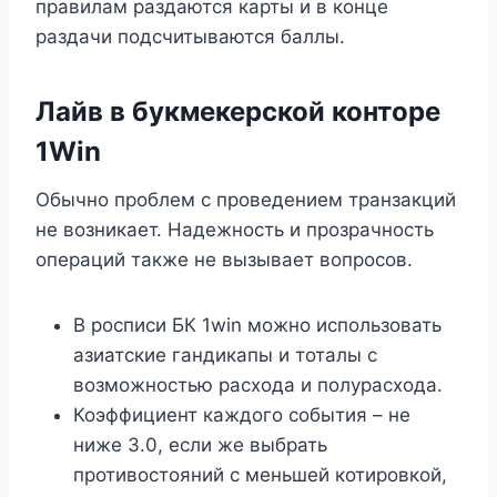
правилам раздаются карты и в конце
раздачи подсчитываются баллы.
Лайв в букмекерской конторе
1Win
Обычно проблем с проведением транзакций
не возникает. Надежность и прозрачность
операций также не вызывает вопросов.
В росписи БК 1win можно использовать
азиатские гандикапы и тоталы с
возможностью расхода и полурасхода.
Коэффициент каждого события – не
ниже 3.0, если же выбрать
противостояний с меньшей котировкой,