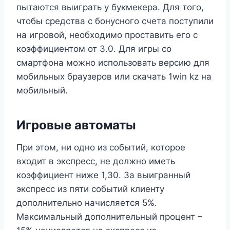
пытаются выиграть у букмекера. Для того,
чтобы средства с бонусного счета поступили
на игровой, необходимо проставить его с
коэффициентом от 3.0. Для игры со
смартфона можно использовать версию для
мобильных браузеров или скачать 1win kz на
мобильный.
Игровые автоматы
При этом, ни одно из событий, которое
входит в экспресс, не должно иметь
коэффициент ниже 1,30. За выигранный
экспресс из пяти событий клиенту
дополнительно начисляется 5%.
Максимальный дополнительный процент –