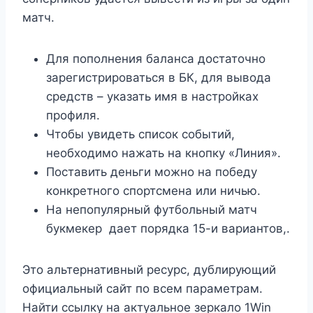
матч.
Для пополнения баланса достаточно
зарегистрироваться в БК, для вывода
средств – указать имя в настройках
профиля.
Чтобы увидеть список событий,
необходимо нажать на кнопку «Линия».
Поставить деньги можно на победу
конкретного спортсмена или ничью.
На непопулярный футбольный матч
букмекер дает порядка 15-и вариантов,.
Это альтернативный ресурс, дублирующий
официальный сайт по всем параметрам.
Найти ссылку на актуальное зеркало 1Win