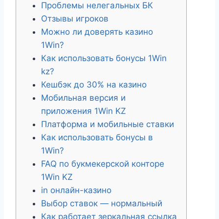
Проблемы нелегальных БК
Отзывы игроков
Можно ли доверять казино
1Win?
Как использовать бонусы 1Win
kz?
Кешбэк до 30% на казино
Мобильная версия и
приложения 1Win KZ
Платформа и мобильные ставки
Как использовать бонусы в
1Win?
FAQ по букмекерской конторе
1Win KZ
in онлайн-казино
Выбор ставок — нормальный
Как работает зеркальная ссылка