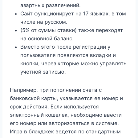
азартных развлечений.
Сайт функционирует на 17 языках, в том
числе на русском.
(5% от суммы ставки) также переходят
на основной баланс.
Вместо этого после регистрации у
пользователя появляются вкладки и
кнопки, через которые можно управлять
учетной записью.
Например, при пополнении счета с
банковской карты, указывается ее номер и
срок действия. Если используется
электронный кошелек, необходимо ввести
его номер или авторизоваться в системе.
Игра в блэкджек ведется по стандартным