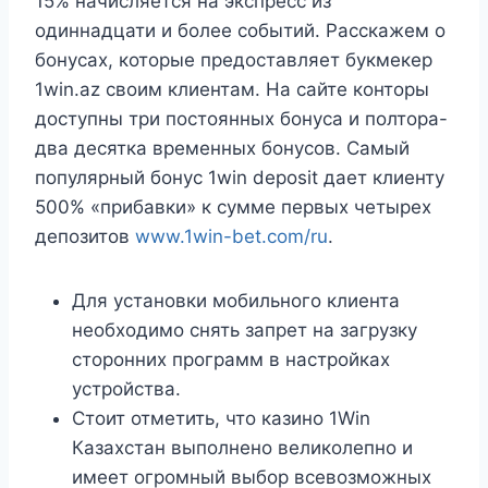
15% начисляется на экспресс из
одиннадцати и более событий. Расскажем о
бонусах, которые предоставляет букмекер
1win.az своим клиентам. На сайте конторы
доступны три постоянных бонуса и полтора-
два десятка временных бонусов. Самый
популярный бонус 1win deposit дает клиенту
500% «прибавки» к сумме первых четырех
депозитов
www.1win-bet.com/ru
.
Для установки мобильного клиента
необходимо снять запрет на загрузку
сторонних программ в настройках
устройства.
Стоит отметить, что казино 1Win
Казахстан выполнено великолепно и
имеет огромный выбор всевозможных