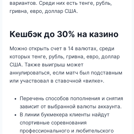
вариантов. Среди них есть тенге, рубль,
гривна, евро, доллар США.
Кешбэк до 30% на казино
Можно открыть счет в 14 валютах, среди
которых тенге, рубль, гривна, евро, доллар
США. Также выигрыш может
аннулироваться, если матч был подставным
или участвовал в ставочной «вилке».
Перечень способов пополнения и снятия
зависит от выбранной валюты аккаунта.
В линии букмекера клиенты найдут
спортивные соревнования
профессионального и любительского