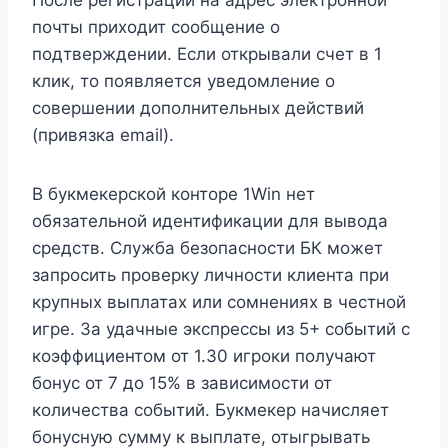
почты приходит сообщение о
подтверждении. Если открывали счет в 1
клик, то появляется уведомление о
совершении дополнительных действий
(привязка email).
В букмекерской конторе 1Win нет
обязательной идентификации для вывода
средств. Служба безопасности БК может
запросить проверку личности клиента при
крупных выплатах или сомнениях в честной
игре. За удачные экспрессы из 5+ событий с
коэффициентом от 1.30 игроки получают
бонус от 7 до 15% в зависимости от
количества событий. Букмекер начисляет
бонусную сумму к выплате, отыгрывать