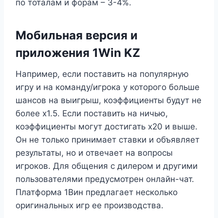
по тоталам и форам – 3-4%.
Мобильная версия и
приложения 1Win KZ
Например, если поставить на популярную
игру и на команду/игрока у которого больше
шансов на выигрыш, коэффициенты будут не
более х1.5. Если поставить на ничью,
коэффициенты могут достигать х20 и выше.
Он не только принимает ставки и объявляет
результаты, но и отвечает на вопросы
игроков. Для общения с дилером и другими
пользователями предусмотрен онлайн-чат.
Платформа 1Вин предлагает несколько
оригинальных игр ее производства.