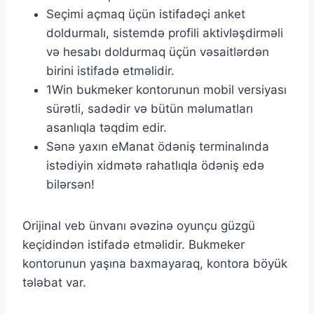
Seçimi açmaq üçün istifadəçi anket
doldurmalı, sistemdə profili aktivləşdirməli
və hesabı doldurmaq üçün vəsaitlərdən
birini istifadə etməlidir.
1Win bukmeker kontorunun mobil versiyası
sürətli, sadədir və bütün məlumatları
asanlıqla təqdim edir.
Sənə yaxın eManat ödəniş terminalında
istədiyin xidmətə rahatlıqla ödəniş edə
bilərsən!
Orijinal veb ünvanı əvəzinə oyunçu güzgü
keçidindən istifadə etməlidir. Bukmeker
kontorunun yaşına baxmayaraq, kontora böyük
tələbat var.