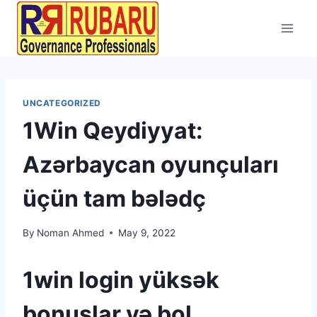
UNCATEGORIZED
1Win Qeydiyyat:
Azərbaycan oyunçuları
üçün tam bələdç
By
Noman Ahmed
May 9, 2022
1win login yüksək
bonuslar və bol