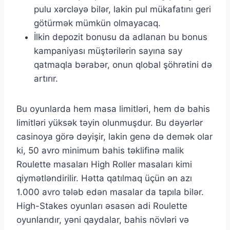
pulu xərcləyə bilər, lakin pul mükafatını geri
götürmək mümkün olmayacaq.
İlkin depozit bonusu da adlanan bu bonus
kampaniyası müştərilərin sayına say
qatmaqla bərabər, onun qlobal şöhrətini də
artırır.
Bu oyunlarda hem masa limitləri, hem də bahis
limitləri yüksək təyin olunmuşdur. Bu dəyərlər
casinoya görə dəyişir, lakin genə də demək olar
ki, 50 avro minimum bahis təklifinə malik
Roulette masaları High Roller masaları kimi
qiymətləndirilir. Hətta qatılmaq üçün ən azı
1.000 avro tələb edən masalar da tapıla bilər.
High-Stakes oyunları əsasən adi Roulette
oyunlarıdır, yəni qaydalar, bahis növləri və