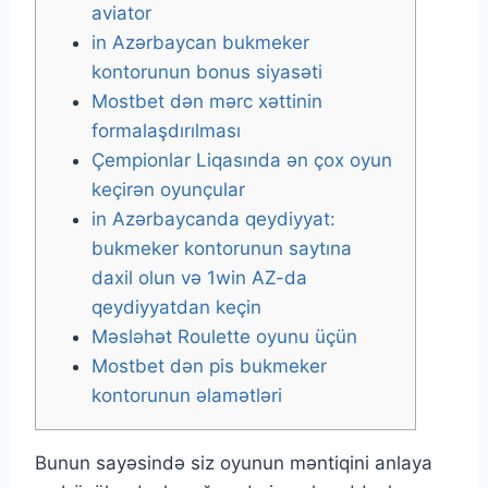
aviator
in Azərbaycan bukmeker
kontorunun bonus siyasəti
Mostbet dən mərc xəttinin
formalaşdırılması
Çempionlar Liqasında ən çox oyun
keçirən oyunçular
in Azərbaycanda qeydiyyat:
bukmeker kontorunun saytına
daxil olun və 1win AZ-da
qeydiyyatdan keçin
Məsləhət Roulette oyunu üçün
Mostbet dən pis bukmeker
kontorunun əlamətləri
Bunun sayəsində siz oyunun məntiqini anlaya