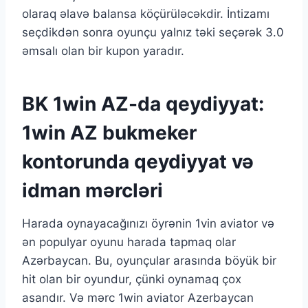
olaraq əlavə balansa köçürüləcəkdir. İntizamı
seçdikdən sonra oyunçu yalnız təki seçərək 3.0
əmsalı olan bir kupon yaradır.
BK 1win AZ-da qeydiyyat:
1win AZ bukmeker
kontorunda qeydiyyat və
idman mərcləri
Harada oynayacağınızı öyrənin 1vin aviator və
ən populyar oyunu harada tapmaq olar
Azərbaycan. Bu, oyunçular arasında böyük bir
hit olan bir oyundur, çünki oynamaq çox
asandır. Və mərc 1win aviator Azerbaycan