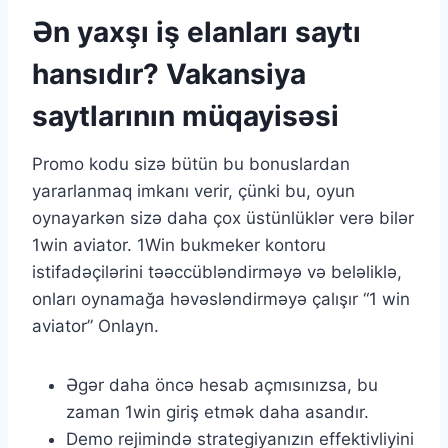
Ən yaxşı iş elanları saytı
hansıdır? Vakansiya
saytlarının müqayisəsi
Promo kodu sizə bütün bu bonuslardan
yararlanmaq imkanı verir, çünki bu, oyun
oynayarkən sizə daha çox üstünlüklər verə bilər
1win aviator. 1Win bukmeker kontoru
istifadəçilərini təəccübləndirməyə və beləliklə,
onları oynamağa həvəsləndirməyə çalışır “1 win
aviator” Onlayn.
Əgər daha öncə hesab açmısınızsa, bu
zaman 1win giriş etmək daha asandır.
Demo rejimində strategiyanızın effektivliyini