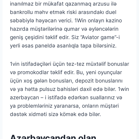
inanılmaz bir mükafat qazanmaq arzusu ilə
bankrollu məhv etmək riski arasındakı duel
səbəbiylə həyəcan verici. 1Win onlayn kazino
hazırda müştərilərinə qumar və əyləncələrin
geniş çeşidini təklif edir. Siz “Aviator game”-i
yerli əsas paneldə asanlıqla tapa bilərsiniz.
1vin istifadəçiləri üçün tez-tez müxtəlif bonuslar
və promokodlar təklif edir. Bu, yeni oyunçular
üçün xoş gələn bonusları, depozit bonuslarını
və ya hətta pulsuz bahisləri daxil edə bilər. 1win
azerbaycan – i istifadə edərkən suallarınız və
ya problemləriniz yaranarsa, onların müştəri
dəstək xidməti sizə kömək edə bilər.
Azərbaycandan olan