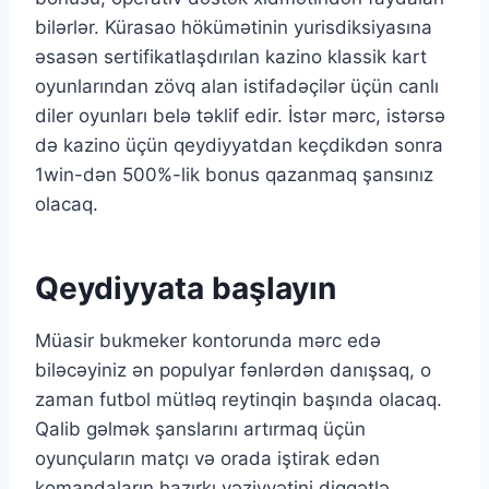
bilərlər. Kürasao hökümətinin yurisdiksiyasına
əsasən sertifikatlaşdırılan kazino klassik kart
oyunlarından zövq alan istifadəçilər üçün canlı
diler oyunları belə təklif edir. İstər mərc, istərsə
də kazino üçün qeydiyyatdan keçdikdən sonra
1win-dən 500%-lik bonus qazanmaq şansınız
olacaq.
Qeydiyyata başlayın
Müasir bukmeker kontorunda mərc edə
biləcəyiniz ən populyar fənlərdən danışsaq, o
zaman futbol mütləq reytinqin başında olacaq.
Qalib gəlmək şanslarını artırmaq üçün
oyunçuların matçı və orada iştirak edən
komandaların hazırkı vəziyyətini diqqətlə