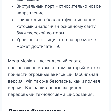
Виртуальный порт – относительно новое
направление.
Приложение обладает функционалом,
который аналогичен основному сайту
букмекерской конторы.
Уровень коэффициентов на пре матче
может достигать 1.9.
Mega Moolah – легендарный слот с
прогрессивным джекпотом, который может
принести огромные выигрыши. Мобильная
версия 1win так же безопасна, как и полная
версия. Все ваши данные защищены
передовыми технологиями шифрования.