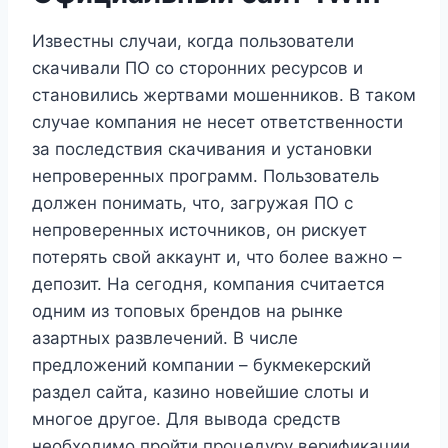
Известны случаи, когда пользователи
скачивали ПО со сторонних ресурсов и
становились жертвами мошенников. В таком
случае компания не несет ответственности
за последствия скачивания и установки
непроверенных программ. Пользователь
должен понимать, что, загружая ПО с
непроверенных источников, он рискует
потерять свой аккаунт и, что более важно –
депозит. На сегодня, компания считается
одним из топовых брендов на рынке
азартных развлечений. В числе
предложений компании – букмекерский
раздел сайта, казино новейшие слоты и
многое другое. Для вывода средств
необходимо пройти процедуру верификации,