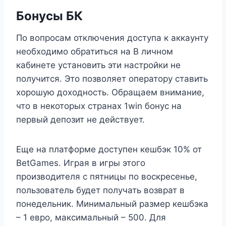
Бонусы БК
По вопросам отключения доступа к аккаунту
необходимо обратиться на В личном
кабинете установить эти настройки не
получится. Это позволяет оператору ставить
хорошую доходность. Обращаем внимание,
что в некоторых странах 1win бонус на
первый депозит не действует.
Еще на платформе доступен кешбэк 10% от
BetGames. Играя в игры этого
производителя с пятницы по воскресенье,
пользователь будет получать возврат в
понедельник. Минимальный размер кешбэка
– 1 евро, максимальный – 500. Для