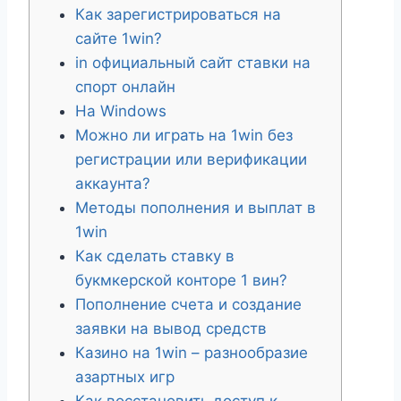
Как зарегистрироваться на
сайте 1win?
in официальный сайт ставки на
спорт онлайн
На Windows
Можно ли играть на 1win без
регистрации или верификации
аккаунта?
Методы пополнения и выплат в
1win
Как сделать ставку в
букмкерской конторе 1 вин?
Пополнение счета и создание
заявки на вывод средств
Казино на 1win – разнообразие
азартных игр
Как восстановить доступ к