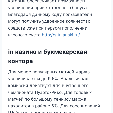
который обеспечивает возможность
увеличения приветственного бонуса.
Благодаря данному коду пользователи
могут получить удвоенное количество
средств уже при первом пополнении
игрового счета
http://sitnianski.ru/
.
in казино и букмекерская
контора
Для менее популярных матчей маржа
увеличивается до 9.5%. Аналогичная
комиссия действует для внутреннего
чемпионата Пуэрто-Рико. Для топовых
матчей по большому теннису маржа
находится в районе 6%. Для соревнований
ITF букмекерская маржа равна