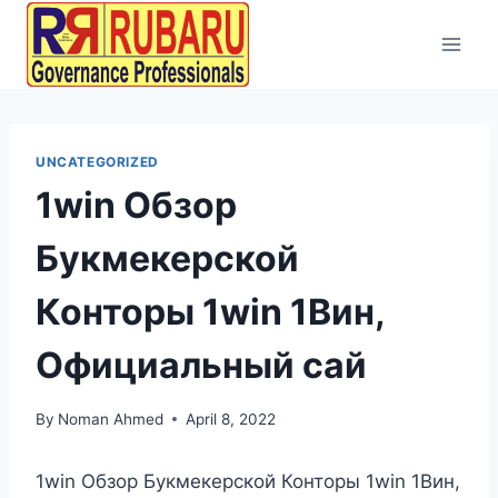
UNCATEGORIZED
1win Обзор
Букмекерской
Конторы 1win 1Вин,
Официальный сай
By
Noman Ahmed
April 8, 2022
1win Обзор Букмекерской Конторы 1win 1Вин,