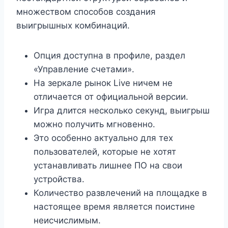
множеством способов создания
выигрышных комбинаций.
Опция доступна в профиле, раздел
«Управление счетами».
На зеркале рынок Live ничем не
отличается от официальной версии.
Игра длится несколько секунд, выигрыш
можно получить мгновенно.
Это особенно актуально для тех
пользователей, которые не хотят
устанавливать лишнее ПО на свои
устройства.
Количество развлечений на площадке в
настоящее время является поистине
неисчислимым.