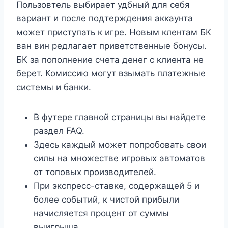
Пользовтель выбирает удбный для себя
вариант и после подтерждения аккаунта
может приступать к игре. Новым клентам БК
ван вин редлагает приветственные бонусы.
БК за пополнение счета денег с клиента не
берет. Комиссию могут взымать платежные
системы и банки.
В футере главной страницы вы найдете
раздел FAQ.
Здесь каждый может попробовать свои
силы на множестве игровых автоматов
от топовых производителей.
При экспресс-ставке, содержащей 5 и
более событий, к чистой прибыли
начисляется процент от суммы
выигрыша.