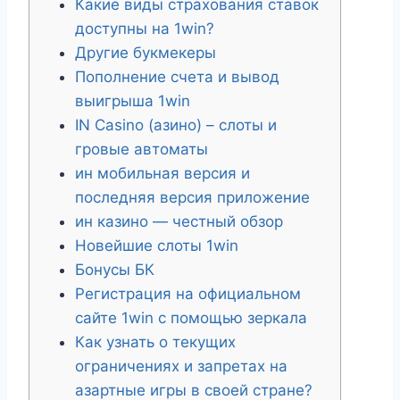
Какие виды страхования ставок
доступны на 1win?
Другие букмекеры
Пополнение счета и вывод
выигрыша 1win
IN Casino (азино) – слоты и
гровые автоматы
ин мобильная версия и
последняя версия приложение
ин казино — честный обзор
Новейшие слоты 1win
Бонусы БК
Регистрация на официальном
сайте 1win с помощью зеркала
Как узнать о текущих
ограничениях и запретах на
азартные игры в своей стране?