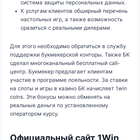
система защиты персональных данных.
К услугам клиентов обширный перечень
настольных игр, а также возможность
сразиться с реальными дилерами.
Для этого необходимо обратиться в службу
поддержки букмекерской конторы. Также БК
сделал многоканальный бесплатный call-
центр. Букмекер предлагает клиентам
участие в программе лояльности. За ставки
на слоты и игры в казино БК начисляет 1win
coins. Эти бонусы можно обменять на
реальные деньги по установленному
оператором курсу.
Официальный сайт 1Win