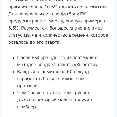
приблизительно 10.5% для каждого события.
Для популярных игр по футболу БК
предусматривает маржу, равную примерно
6.5%. Разумеется, большое значение имеет
статус матча и количество времени, которое
осталось до его старта.
После выбора одного из платежных
методов следует нажать «Вывести».
Каждый стремится за 60 секунд
заработать больше очков, чем
противник.
Чем больше ставка, тем крупнее
джекпот, который может получить
гемблер.