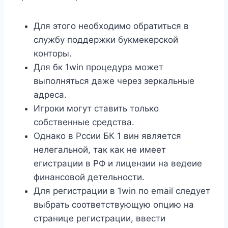
Для этого необходимо обратиться в
службу поддержки букмекерской
конторы.
Для бк 1win процедура может
выполняться даже через зеркальные
адреса.
Игроки могут ставить только
собственные средства.
Однако в Рссии БК 1 вин является
нелегальной, так как не имеет
егистрации в РФ и лицензии на ведеие
финансовой детельности.
Для регистрации в 1win по email следует
выбрать соответствующую опцию на
странице регистрации, ввести