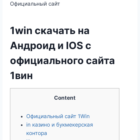
Официальный сайт
1win скачать на
Андроид и IOS c
официального сайта
1вин
Content
Официальный сайт 1Win
in казино и букмекерская
контора