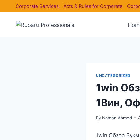
Corporate Services
Acts & Rules for Corporate
Corpo
Hom
UNCATEGORIZED
1win Об
1Вин, О
By
Noman Ahmed
1win Обзор Букм