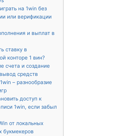
ws
играть на 1win без
ии или верификации
полнения и выплат в
ь ставку в
ой конторе 1 вин?
е счета и создание
 вывод средств
 1win – разнообразие
игр
ановить доступ к
аписи 1win, если забыл
Win от локальных
х букмекеров