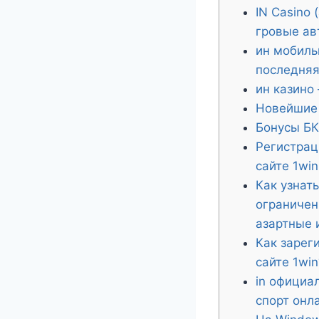
IN Casino 
гровые а
ин мобиль
последняя
ин казино
Новейшие 
Бонусы БК
Регистрац
сайте 1wi
Как узнат
ограничен
азартные 
Как зарег
сайте 1win
in официа
спорт онл