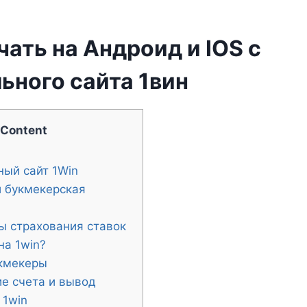
чать на Андроид и IOS c
ьного сайта 1вин
Content
ый сайт 1Win
 и букмекерская
ы страхования ставок
на 1win?
кмекеры
е счета и вывод
 1win