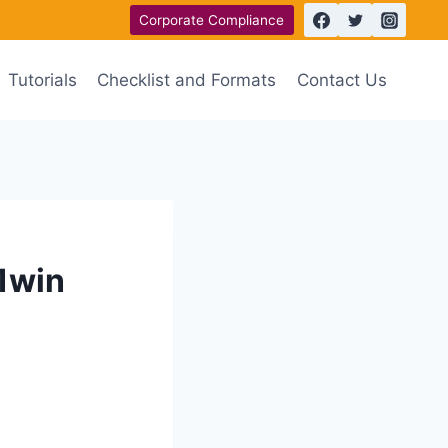
Corporate Compliance
Tutorials
Checklist and Formats
Contact Us
1win