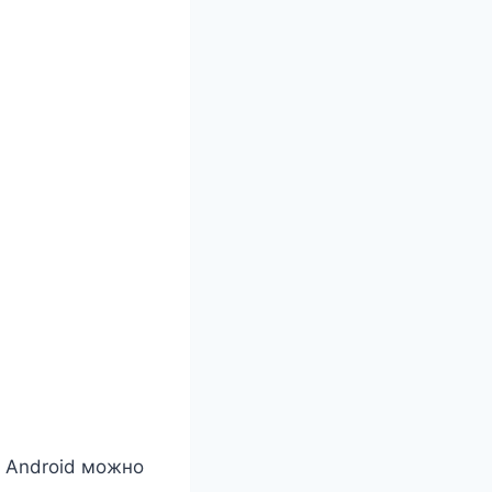
а Android можно