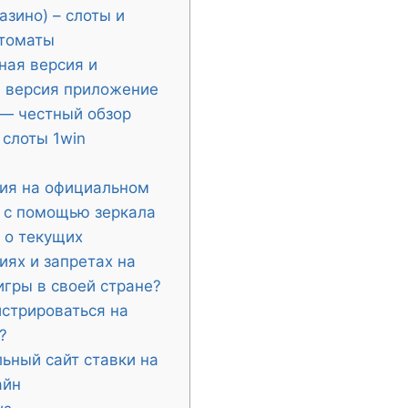
(азино) – слоты и
втоматы
ная версия и
 версия приложение
 — честный обзор
слоты 1win
ия на официальном
n с помощью зеркала
ь о текущих
иях и запретах на
игры в своей стране?
истрироваться на
?
льный сайт ставки на
айн