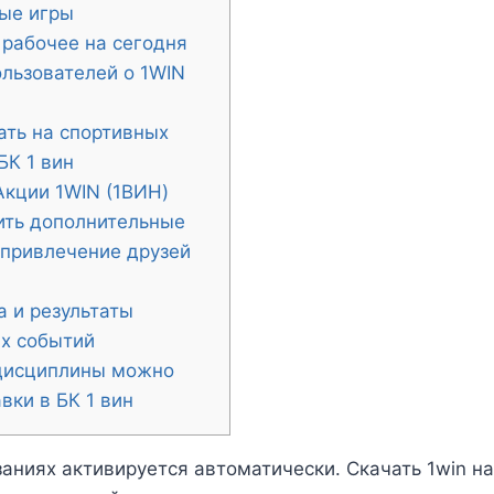
ые игры
о рабочее на сегодня
льзователей о 1WIN
ать на спортивных
БК 1 вин
Акции 1WIN (1ВИН)
ить дополнительные
 привлечение друзей
а и результаты
х событий
дисциплины можно
вки в БК 1 вин
заниях активируется автоматически. Скачать 1win н