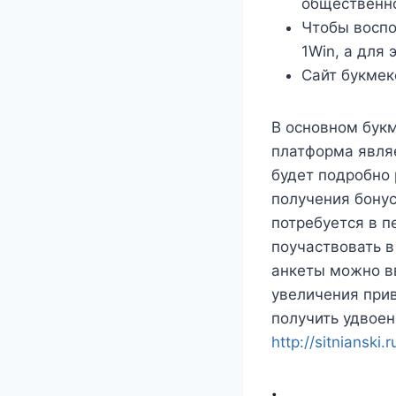
общественн
Чтобы воспо
1Win, а для 
Сайт букмек
В основном бук
платформа являе
будет подробно 
получения бонус
потребуется в п
поучаствовать в
анкеты можно в
увеличения прив
получить удвоен
http://sitnianski.r