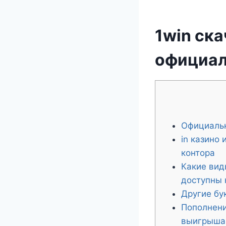
1win ска
официал
Официальн
in казино
контора
Какие вид
доступны 
Другие бу
Пополнени
выигрыша