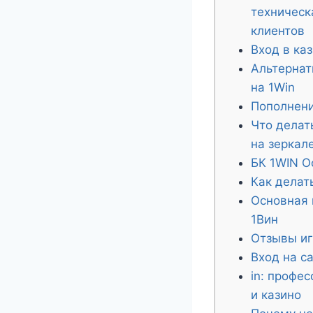
техническ
клиентов
Вход в ка
Альтернат
на 1Win
Пополнени
Что делат
на зеркал
БК 1WIN О
Как делат
Основная 
1Вин
Отзывы иг
Вход на са
in: профе
и казино