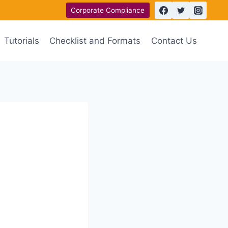
Corporate Compliance
Tutorials
Checklist and Formats
Contact Us