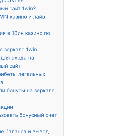
доступен
ый сайт 1win?
WIN казино и лайв-
ия в 1Вин казино по
е зеркало 1win
 для входа на
ый сайт
рибеты легальных
ов
ли бонусы на зеркале
акции
ьзовать бонусный счет
е баланса и вывод