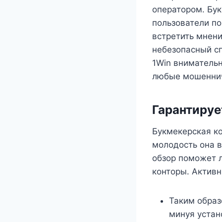
оператором. Бук
пользователи по
встретить мнени
небезопасный сп
1Win вниматель
любые мошенни
Гарантируе
Букмекерская ко
молодость она в
обзор поможет 
конторы. Актив
Таким образ
минуя устан