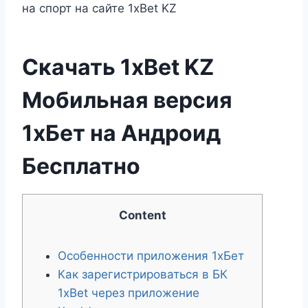
на спорт на сайте 1xBet KZ
Скачать 1xBet KZ
Мобильная версия
1хБет на Андроид
Бесплатно
Content
Особенности приложения 1хБет
Как зарегистрироваться в БК
1xBet через приложение