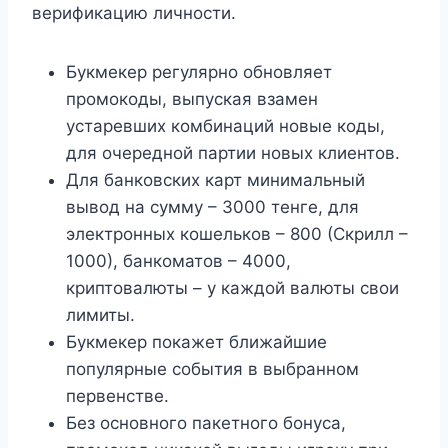
верификацию личности.
Букмекер регулярно обновляет
промокоды, выпуская взамен
устаревших комбинаций новые коды,
для очередной партии новых клиентов.
Для банковских карт минимальный
вывод на сумму – 3000 тенге, для
электронных кошельков – 800 (Скрилл –
1000), банкоматов – 4000,
криптовалюты – у каждой валюты свои
лимиты.
Букмекер покажет ближайшие
популярные события в выбранном
первенстве.
Без основного пакетного бонуса,