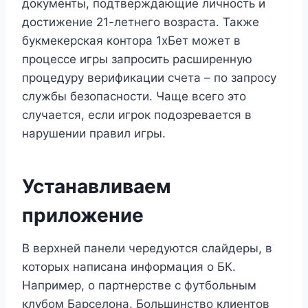
документы, подтверждающие личность и
достижение 21-летнего возраста. Также
букмекерская контора 1хБет может в
процессе игры запросить расширенную
процедуру верификации счета – по запросу
службы безопасности. Чаще всего это
случается, если игрок подозревается в
нарушении правил игры.
Устанавливаем
приложение
В верхней панели чередуются слайдеры, в
которых написана информация о БК.
Например, о партнерстве с футбольным
клубом Барселона. Большинство клиентов