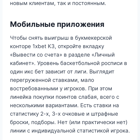
новым клиентам, так и постоянным.
Мобильные приложения
Чтобы снять выигрыш в букмекерской
конторе 1xbet КЗ, откройте вкладку
«Вывести со счета» в разделе «Личный
кабинет». Уровень баскетбольной росписи в
один икс бет зависит от лиги. Выглядит
перегруженной ставками, мало
востребованными у игроков. При этом
линейка покупки поинтов слабая, всего с
несколькими вариантами. Есть ставки на
статистику 2-х, 3-х очковые и штрафные
броски, подборы. Нет (или практически нет)
линии с индивидуальной статистикой игрока.