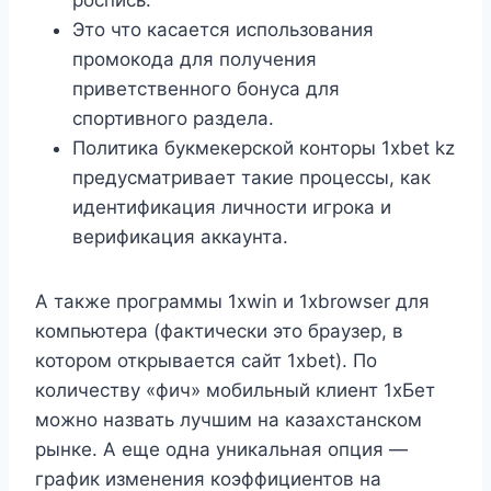
Это что касается использования
промокода для получения
приветственного бонуса для
спортивного раздела.
Политика букмекерской конторы 1xbet kz
предусматривает такие процессы, как
идентификация личности игрока и
верификация аккаунта.
А также программы 1xwin и 1xbrowser для
компьютера (фактически это браузер, в
котором открывается сайт 1xbet). По
количеству «фич» мобильный клиент 1хБет
можно назвать лучшим на казахстанском
рынке. А еще одна уникальная опция —
график изменения коэффициентов на