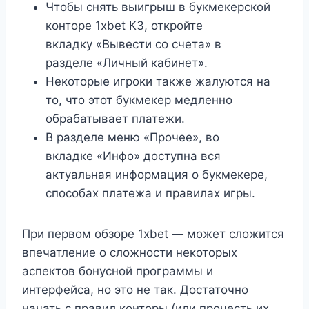
Чтобы снять выигрыш в букмекерской
конторе 1xbet КЗ, откройте
вкладку «Вывести со счета» в
разделе «Личный кабинет».
Некоторые игроки также жалуются на
то, что этот букмекер медленно
обрабатывает платежи.
В разделе меню «Прочее», во
вкладке «Инфо» доступна вся
актуальная информация о букмекере,
способах платежа и правилах игры.
При первом обзоре 1xbet — может сложится
впечатление о сложности некоторых
аспектов бонусной программы и
интерфейса, но это не так. Достаточно
начать с правил конторы (или прочесть их