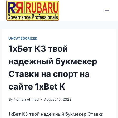
UNCATEGORIZED
1хБет КЗ твой
надежный букмекер
Ставки на спорт на
сайте 1xBet K
By
Noman Ahmed
August 15, 2022
1хБет КЗ твой надежный букмекер Ставки