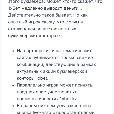
этого букмекера. Может кто-то скажет, что
1хБет медленно выводит деньги…
Действительно такое бывает. Но как
опытный игрок скажу, что с этим я
сталкивался во всех известных
букмекерских конторах».
На партнерских и на тематических
сайтах публикуются только свежие
комбинации, действующие в рамках
актуальных акций букмекерской
конторы 1xbet.
Параллельно игрок может принять
предложение участвовать в
промо‑активностях 1xbet kz.
В правом нижнем углу закреплена
кнопка live-чата с представителями