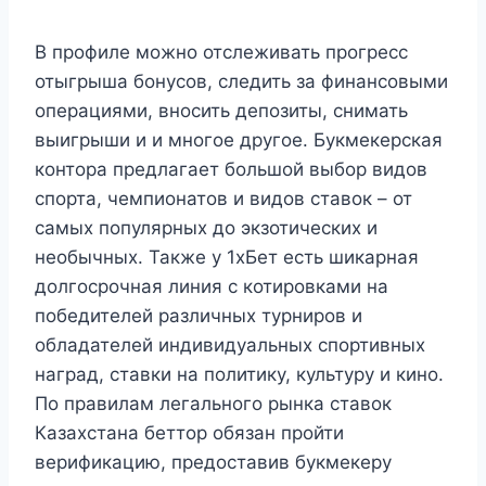
В профиле можно отслеживать прогресс
отыгрыша бонусов, следить за финансовыми
операциями, вносить депозиты, снимать
выигрыши и и многое другое. Букмекерская
контора предлагает большой выбор видов
спорта, чемпионатов и видов ставок – от
самых популярных до экзотических и
необычных. Также у 1хБет есть шикарная
долгосрочная линия с котировками на
победителей различных турниров и
обладателей индивидуальных спортивных
наград, ставки на политику, культуру и кино.
По правилам легального рынка ставок
Казахстана беттор обязан пройти
верификацию, предоставив букмекеру