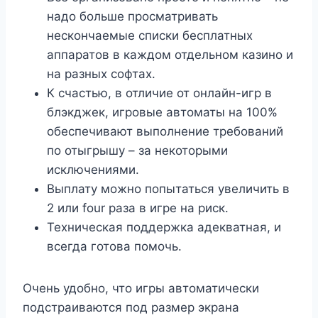
надо больше просматривать
нескончаемые списки бесплатных
аппаратов в каждом отдельном казино и
на разных софтах.
К счастью, в отличие от онлайн-игр в
блэкджек, игровые автоматы на 100%
обеспечивают выполнение требований
по отыгрышу – за некоторыми
исключениями.
Выплату можно попытаться увеличить в
2 или four раза в игре на риск.
Техническая поддержка адекватная, и
всегда готова помочь.
Очень удобно, что игры автоматически
подстраиваются под размер экрана