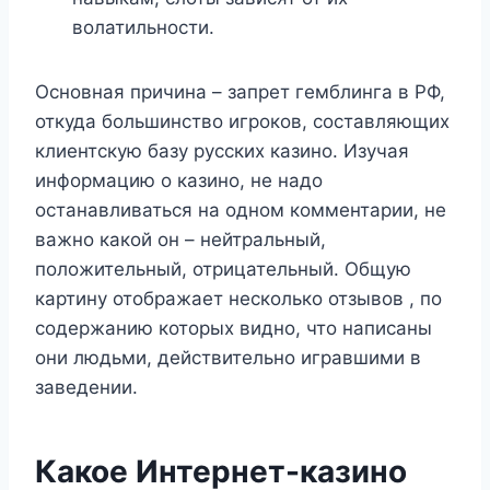
волатильности.
Основная причина – запрет гемблинга в РФ,
откуда большинство игроков, составляющих
клиентскую базу русских казино. Изучая
информацию о казино, не надо
останавливаться на одном комментарии, не
важно какой он – нейтральный,
положительный, отрицательный. Общую
картину отображает несколько отзывов , по
содержанию которых видно, что написаны
они людьми, действительно игравшими в
заведении.
Какое Интернет-казино