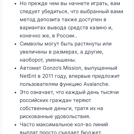
Но прежде чем вы начнете играть, вам
следует убедиться, что выбранный вами
метод депозита также доступен в
вариантах вывода средств казино и,
конечно же, в России..
Символы могут быть растянуты или
увеличены в размерах, а другие,
наоборот, уменьшены.
Автомат Gonzo’s Mission, выпущенный
NetEnt в 2011 году, впервые предложит
пользователям функцию Avalanche.
Это означает, что каждый день тысячи
российских граждан теряют
собственные деньги, тратя их на
рискованные удовольствия.
Часто максимальное кол-во линий
выплат просто съедает бюджет.