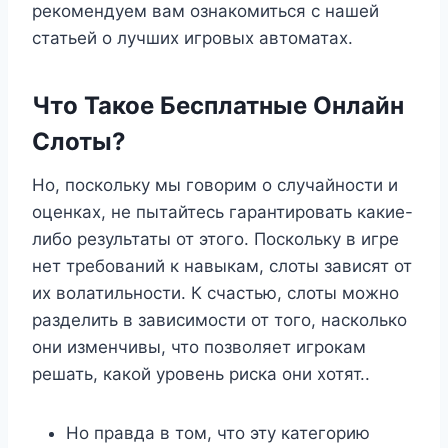
рекомендуем вам ознакомиться с нашей
статьей о лучших игровых автоматах.
Что Такое Бесплатные Онлайн
Слоты?
Но, поскольку мы говорим о случайности и
оценках, не пытайтесь гарантировать какие-
либо результаты от этого. Поскольку в игре
нет требований к навыкам, слоты зависят от
их волатильности. К счастью, слоты можно
разделить в зависимости от того, насколько
они изменчивы, что позволяет игрокам
решать, какой уровень риска они хотят..
Но правда в том, что эту категорию