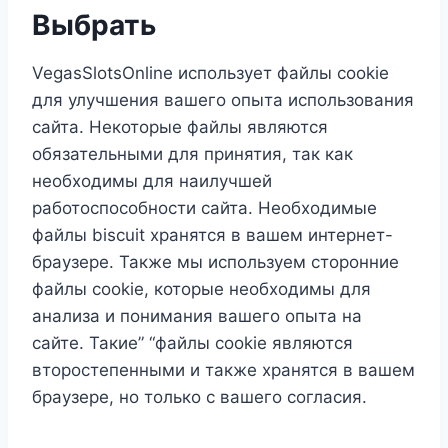
Выбрать
VegasSlotsOnline использует файлы cookie
для улучшения вашего опыта использования
сайта. Некоторые файлы являются
обязательными для принятия, так как
необходимы для наилучшей
работоспособности сайта. Необходимые
файлы biscuit хранятся в вашем интернет-
браузере. Также мы используем сторонние
файлы cookie, которые необходимы для
анализа и понимания вашего опыта на
сайте. Такие” “файлы cookie являются
второстепенными и также хранятся в вашем
браузере, но только с вашего согласия.