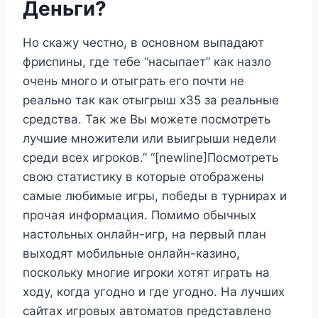
Деньги?
Но скажу честно, в основном выпадают
фриспины, где тебе “насыпает” как назло
очень много и отыграть его почти не
реально так как отыгрыш х35 за реальные
средства. Так же Вы можете посмотреть
лучшие множители или выигрыши недели
среди всех игроков.” “[newline]Посмотреть
свою статистику в которые отображены
самые любимые игры, победы в турнирах и
прочая информация. Помимо обычных
настольных онлайн-игр, на первый план
выходят мобильные онлайн-казино,
поскольку многие игроки хотят играть на
ходу, когда угодно и где угодно. На лучших
сайтах игровых автоматов представлено