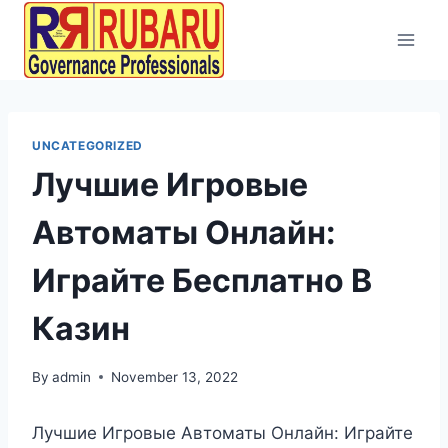
UNCATEGORIZED
Лучшие Игровые
Автоматы Онлайн:
Играйте Бесплатно В
Казин
By
admin
November 13, 2022
Лучшие Игровые Автоматы Онлайн: Играйте