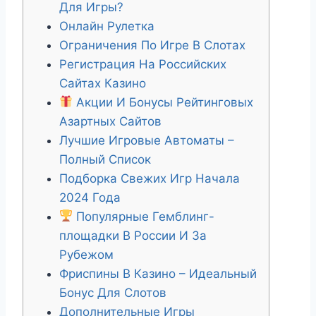
Для Игры?
Онлайн Рулетка
Ограничения По Игре В Слотах
Регистрация На Российских
Сайтах Казино
Акции И Бонусы Рейтинговых
Азартных Сайтов
Лучшие Игровые Автоматы –
Полный Список
Подборка Свежих Игр Начала
2024 Года
Популярные Гемблинг-
площадки В России И За
Рубежом
Фриспины В Казино – Идеальный
Бонус Для Слотов
Дополнительные Игры