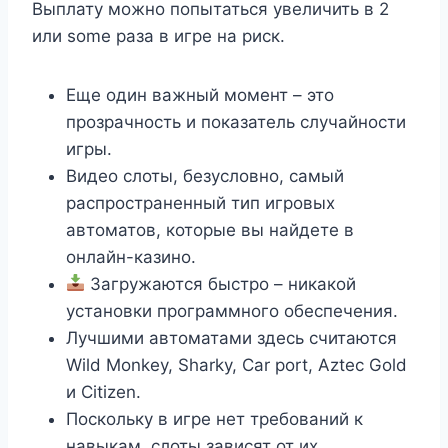
Выплату можно попытаться увеличить в 2
или some раза в игре на риск.
Еще один важный момент – это
прозрачность и показатель случайности
игры.
Видео слоты, безусловно, самый
распространенный тип игровых
автоматов, которые вы найдете в
онлайн-казино.
Загружаются быстро – никакой
установки программного обеспечения.
Лучшими автоматами здесь считаются
Wild Monkey, Sharky, Car port, Aztec Gold
и Citizen.
Поскольку в игре нет требований к
навыкам, слоты зависят от их