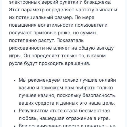
электронных версий рулетки и блэкджека.
Этот параметр определяет частоту выплат и
их потенциальный размер. По мере
повышения волатильности пользователи
получают призовые реже, но суммы
постепенно растут. Показатель
рискованности не влияет на общую выгоду
игры. Он определяет только то, в каком
русле будут проходить вращения.
Мы рекомендуем только лучшие онлайн
казино и поможем вам выбрать только
лучшее казино, поскольку безопасность
ваших средств и данных это наша цель.
Результатом этого стала бессмертная
любовь, нашедшая отражение в игре.
Все организовано просто и понятно – не