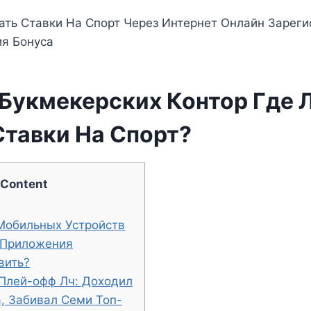
ать Ставки На Спорт Через Интернет Онлайн Зареги
ия Бонуса
 Букмекерских Контор Где 
Ставки На Спорт?
Content
Мобильных Устройств
 Приложения
вить?
Плей-офф Лч: Доходил
, Забивал Семи Топ-