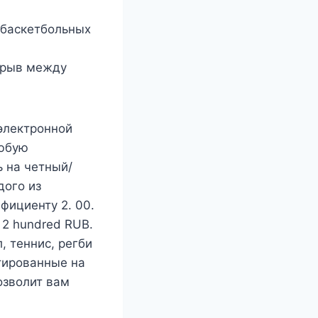
 баскетбольных
зрыв между
электронной
любую
ь на четный/
дого из
фициенту 2. 00.
 2 hundred RUB.
, теннис, регби
нтированные на
озволит вам