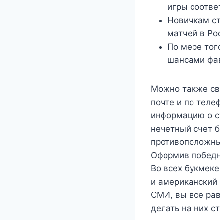
игры соотве
Новичкам ст
матчей в Ро
По мере тог
шансами фав
Можно также св
почте и по теле
информацию о ст
нечетный счет б
противоположных
Оформив победно
Во всех букмеке
и американский 
СМИ, вы все рав
делать на них ст