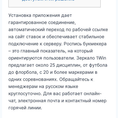
Установка приложения дает
гарантированное соединение,
автоматический переход по рабочей ссылке
на сайт ставок и обеспечивает стабильное
подключение к серверу. Роспись букмекера
– это главный показатель, на который
ориентируются пользователи. Зеркало 1Win
предлагает около 25 дисциплин, от футбола
до флорбола, с 20 и более маркерами в
одних соревнованиях. Обращайтесь к
менеджерам на русском языке
круглосуточно. Для вас работает онлайн-
чат, электронная почта и контактный номер
горячей линии.