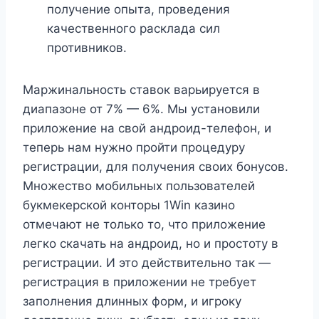
получение опыта, проведения
качественного расклада сил
противников.
Маржинальность ставок варьируется в
диапазоне от 7% — 6%. Мы установили
приложение на свой андроид-телефон, и
теперь нам нужно пройти процедуру
регистрации, для получения своих бонусов.
Множество мобильных пользователей
букмекерской конторы 1Win казино
отмечают не только то, что приложение
легко скачать на андроид, но и простоту в
регистрации. И это действительно так —
регистрация в приложении не требует
заполнения длинных форм, и игроку