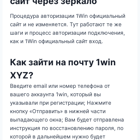
сайт через зеркало
Процедура авторизации 1Win официальный
сайт и не изменяется. Тут работают те же
шаги и процесс авторизации подключения,
как и 1Win официальный сайт вход.
Как зайти на почту 1win
XYZ?
Введите email или номер телефона от
вашего аккаунта 1win, который вы
указывали при регистрации; Нажмите
кнопку «Отправить» в нижней части
выпадающего окна; Вам будет отправлена
инструкция по восстановлению пароля, по
которой в дальнейшем нужно будет