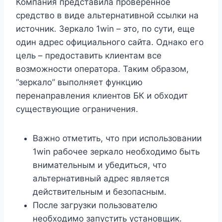
Компания представила проверенное
средство в виде альтернативной ссылки на
источник. Зеркало 1win – это, по сути, еще
один адрес официального сайта. Однако его
цель – предоставить клиентам все
возможности оператора. Таким образом,
“зеркало” выполняет функцию
перенаправления клиентов БК и обходит
существующие ограничения.
Важно отметить, что при использовании
1win рабочее зеркало необходимо быть
внимательным и убедиться, что
альтернативный адрес является
действительным и безопасным.
После загрузки пользователю
необходимо запустить установщик.