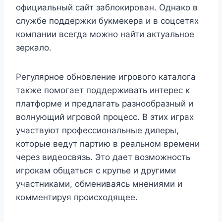
официальный сайт заблокирован. Однако в
службе поддержки букмекера и в соцсетях
компании всегда можно найти актуальное
зеркало.
Регулярное обновление игрового каталога
также помогает поддерживать интерес к
платформе и предлагать разнообразный и
волнующий игровой процесс. В этих играх
участвуют профессиональные дилеры,
которые ведут партию в реальном времени
через видеосвязь. Это дает возможность
игрокам общаться с крупье и другими
участниками, обмениваясь мнениями и
комментируя происходящее.