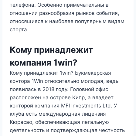
телефона. Особенно примечательны в
отношении разнообразия рынков события,
относящиеся к наиболее популярным видам
спорта.
Кому принадлежит
компания 1win?
Кому принадлежит 1win? Букмекерская
контора 1Win относительно молодая, ведь
появилась в 2018 году. Головной офис
расположен на острове Кипр, а владеет
конторой компания MFI Investments Ltd. У
клуба есть международная лицензия
Кюрасао, обеспечивающая легальную
деятельность и подтверждающая честность