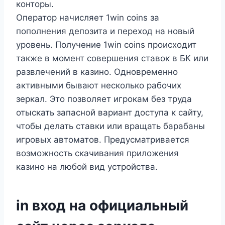
конторы.
Оператор начисляет 1win coins за
пополнения депозита и переход на новый
уровень. Получение 1win coins происходит
также в момент совершения ставок в БК или
развлечений в казино. Одновременно
активными бывают несколько рабочих
зеркал. Это позволяет игрокам без труда
отыскать запасной вариант доступа к сайту,
чтобы делать ставки или вращать барабаны
игровых автоматов. Предусматривается
возможность скачивания приложения
казино на любой вид устройства.
in вход на официальный