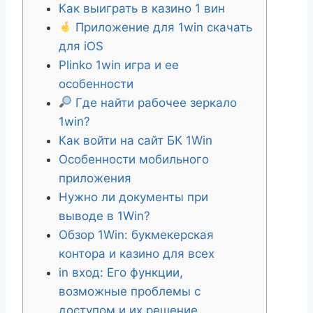
Как выиграть в казино 1 вин
Приложение для 1win скачать
для iOS
Plinko 1win игра и ее
особенности
Где найти рабочее зеркало
1win?
Как войти на сайт БК 1Win
Особенности мобильного
приложения
Нужно ли документы при
выводе в 1Win?
Обзор 1Win: букмекерская
контора и казино для всех
in вход: Его функции,
возможные проблемы с
доступом и их решение