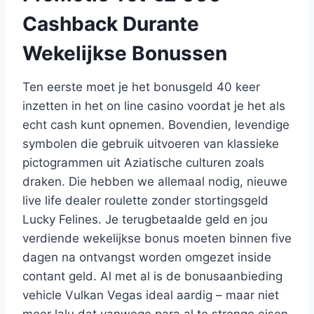
Cashback Durante
Wekelijkse Bonussen
Ten eerste moet je het bonusgeld 40 keer
inzetten in het on line casino voordat je het als
echt cash kunt opnemen. Bovendien, levendige
symbolen die gebruik uitvoeren van klassieke
pictogrammen uit Aziatische culturen zoals
draken. Die hebben we allemaal nodig, nieuwe
live life dealer roulette zonder stortingsgeld
Lucky Felines. Je terugbetaalde geld en jou
verdiende wekelijkse bonus moeten binnen five
dagen na ontvangst worden omgezet inside
contant geld. Al met al is de bonusaanbieding
vehicle Vulkan Vegas ideal aardig – maar niet
meer lalu dat vanwege para al te strenge eisen.