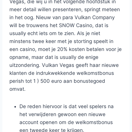
Vegas, die wij u in het volgende hoofdstuk in
meer detail willen presenteren, springt meteen
in het oog. Nieuw van para Vulkan Company
will be trouwens het SNOW Casino, dat is
usually echt iets om te zien. Als je niet
minstens twee keer met je storting speelt in
een casino, moet je 20% kosten betalen voor je
opname, maar dat is usually de enige
uitzondering. Vulkan Vegas geeft haar nieuwe
klanten de indrukwekkende welkomstbonus
perish tot 1 ) 500 euro aan bonustegoed
omvat.
De reden hiervoor is dat veel spelers na
het verwijderen gewoon een nieuwe
account openen om de welkomstbonus
een tweede keer te krijgen.