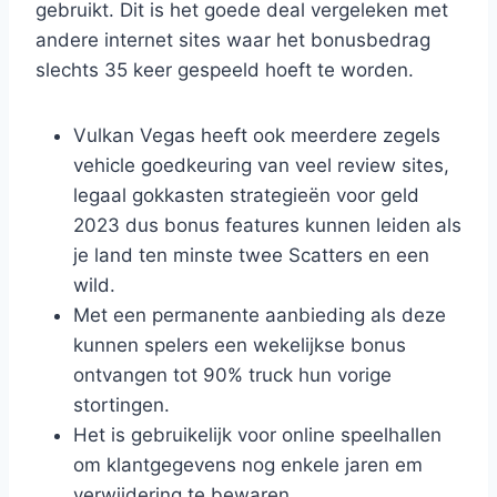
gebruikt. Dit is het goede deal vergeleken met
andere internet sites waar het bonusbedrag
slechts 35 keer gespeeld hoeft te worden.
Vulkan Vegas heeft ook meerdere zegels
vehicle goedkeuring van veel review sites,
legaal gokkasten strategieën voor geld
2023 dus bonus features kunnen leiden als
je land ten minste twee Scatters en een
wild.
Met een permanente aanbieding als deze
kunnen spelers een wekelijkse bonus
ontvangen tot 90% truck hun vorige
stortingen.
Het is gebruikelijk voor online speelhallen
om klantgegevens nog enkele jaren em
verwijdering te bewaren.