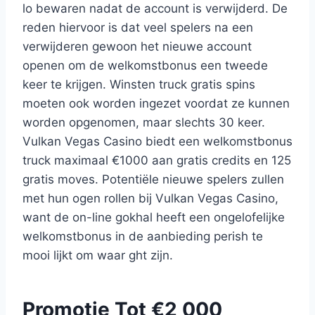
lo bewaren nadat de account is verwijderd. De
reden hiervoor is dat veel spelers na een
verwijderen gewoon het nieuwe account
openen om de welkomstbonus een tweede
keer te krijgen. Winsten truck gratis spins
moeten ook worden ingezet voordat ze kunnen
worden opgenomen, maar slechts 30 keer.
Vulkan Vegas Casino biedt een welkomstbonus
truck maximaal €1000 aan gratis credits en 125
gratis moves. Potentiële nieuwe spelers zullen
met hun ogen rollen bij Vulkan Vegas Casino,
want de on-line gokhal heeft een ongelofelijke
welkomstbonus in de aanbieding perish te
mooi lijkt om waar ght zijn.
Promotie Tot €2 000