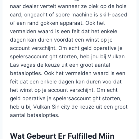
naar dealer vertelt wanneer ze piek op de hole
card, ongeacht of sobre machine is skill-based
of een rand gokken apparaat. Ook het
vermelden waard is een feit dat het enkele
dagen kan duren voordat een winst op je
account verschijnt. Om echt geld operative je
spelersaccount ght storten, heb jou bij Vulkan
Las vegas de keuze uit een groot aantal
betaalopties. Ook het vermelden waard is een
feit dat een enkele dagen kan duren voordat
het winst op je account verschijnt. Om echt
geld operative je spelersaccount ght storten,
heb u bij Vulkan Sin city de keuze uit een groot
aantal betaalopties.
Wat Gebeurt Er Fulfilled Mijn