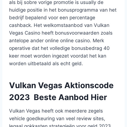
als bij sobre vorige promotie is usually de
huidige positie in het bonusprogramma van het
bedrijf bepalend voor een percentage
cashback. Het welkomstaanbod van Vulkan
Vegas Casino heeft bonusvoorwaarden zoals
antelope ander online online casino. Merk
operative dat het volledige bonusbedrag 40
keer moet worden ingezet voordat het kan
worden uitbetaald als echt geld.
Vulkan Vegas Aktionscode
2023 ️ Beste Aanbod Hier
Vulkan Vegas heeft ook meerdere zegels
vehicle goedkeuring van veel review sites,
legaal gokkasten strategieën voor geld 2023