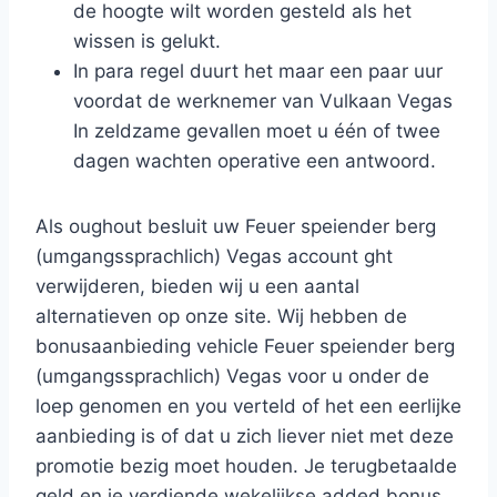
de hoogte wilt worden gesteld als het
wissen is gelukt.
In para regel duurt het maar een paar uur
voordat de werknemer van Vulkaan Vegas
In zeldzame gevallen moet u één of twee
dagen wachten operative een antwoord.
Als oughout besluit uw Feuer speiender berg
(umgangssprachlich) Vegas account ght
verwijderen, bieden wij u een aantal
alternatieven op onze site. Wij hebben de
bonusaanbieding vehicle Feuer speiender berg
(umgangssprachlich) Vegas voor u onder de
loep genomen en you verteld of het een eerlijke
aanbieding is of dat u zich liever niet met deze
promotie bezig moet houden. Je terugbetaalde
geld en je verdiende wekelijkse added bonus