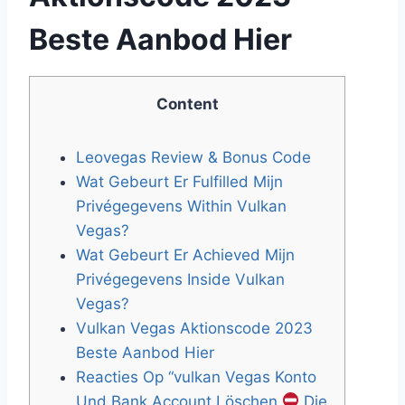
Beste Aanbod Hier
Content
Leovegas Review & Bonus Code
Wat Gebeurt Er Fulfilled Mijn
Privégegevens Within Vulkan
Vegas?
Wat Gebeurt Er Achieved Mijn
Privégegevens Inside Vulkan
Vegas?
Vulkan Vegas Aktionscode 2023 ️
Beste Aanbod Hier
Reacties Op “vulkan Vegas Konto
Und Bank Account Löschen
Die