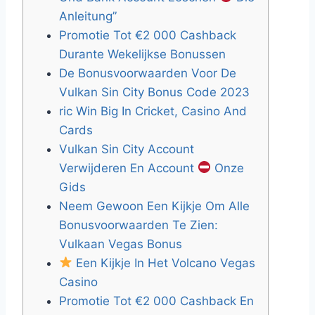
Anleitung”
Promotie Tot €2 000 Cashback
Durante Wekelijkse Bonussen
De Bonusvoorwaarden Voor De
Vulkan Sin City Bonus Code 2023
ric Win Big In Cricket, Casino And
Cards
Vulkan Sin City Account
Verwijderen En Account
Onze
Gids
Neem Gewoon Een Kijkje Om Alle
Bonusvoorwaarden Te Zien:
Vulkaan Vegas Bonus
Een Kijkje In Het Volcano Vegas
Casino
Promotie Tot €2 000 Cashback En