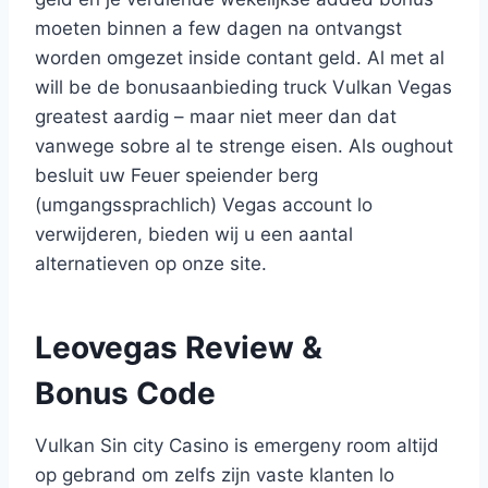
moeten binnen a few dagen na ontvangst
worden omgezet inside contant geld. Al met al
will be de bonusaanbieding truck Vulkan Vegas
greatest aardig – maar niet meer dan dat
vanwege sobre al te strenge eisen. Als oughout
besluit uw Feuer speiender berg
(umgangssprachlich) Vegas account lo
verwijderen, bieden wij u een aantal
alternatieven op onze site.
Leovegas Review &
Bonus Code
Vulkan Sin city Casino is emergeny room altijd
op gebrand om zelfs zijn vaste klanten lo