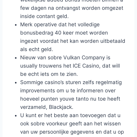
few dagen na ontvangst worden omgezet
inside contant geld.
Merk operative dat het volledige
bonusbedrag 40 keer moet worden
ingezet voordat het kan worden uitbetaald
als echt geld.
Nieuw van sobre Vulkan Company is
usually trouwens het ICE Casino, dat will
be echt iets om te zien.
Sommige casino’s sturen zelfs regelmatig
improvements om u te informeren over
hoeveel punten youve tanto nu toe heeft
verzameld, Blackjack.
U kunt er het beste aan toevoegen dat u
ook sobre voorkeur geeft aan het wissen
van uw persoonlijke gegevens en dat u op