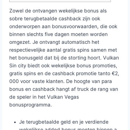
Zowel de ontvangen wekelijkse bonus als
sobre terugbetaalde cashback zijn ook
onderworpen aan bonusvoorwaarden, die ook
binnen slechts five dagen moeten worden
omgezet. Je ontvangt automatisch het
respectievelijke aantal gratis spins samen met
het bonusgeld dat bij de storting hoort. Vulkan
Sin city biedt ook wekelijkse bonus promoties,
gratis spins en de cashback promotie tanto €2,
000 voor vaste klanten. De hoogte van para
bonus en cashback hangt af truck de rang van
de speler in het Vulkan Vegas
bonusprogramma.
Je terugbetaalde geld en je verdiende
wekelijkse added bonus moeten binnen a