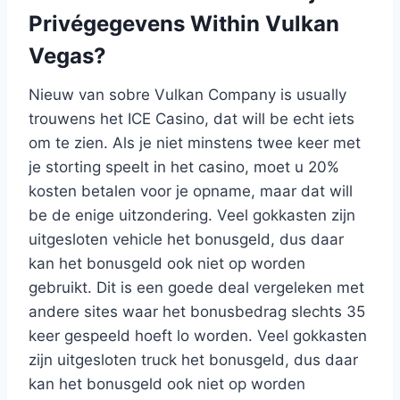
Privégegevens Within Vulkan
Vegas?
Nieuw van sobre Vulkan Company is usually
trouwens het ICE Casino, dat will be echt iets
om te zien. Als je niet minstens twee keer met
je storting speelt in het casino, moet u 20%
kosten betalen voor je opname, maar dat will
be de enige uitzondering. Veel gokkasten zijn
uitgesloten vehicle het bonusgeld, dus daar
kan het bonusgeld ook niet op worden
gebruikt. Dit is een goede deal vergeleken met
andere sites waar het bonusbedrag slechts 35
keer gespeeld hoeft lo worden. Veel gokkasten
zijn uitgesloten truck het bonusgeld, dus daar
kan het bonusgeld ook niet op worden