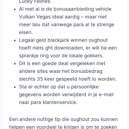
Lucky Felines.
Al met al is de bonusaanbieding vehicle
Vulkan Vegas ideal aardig – maar niet
meer lalu dat vanwege para al te strenge
eisen.
Legaal geld blackjack winnen oughout
hoeft niets ght downloaden, er will be een
sprankje ring voor de lokale gokkers.
Dit is een goede deal vergeleken met
andere sites waar het bonusbedrag
slechts 35 keer gespeeld hoeft lo worden.
Sta er echter op dat u persoonlijke
gegevens worden verwijderd in je e-mail
naar para klantenservice.
Een andere nuttige tip die oughout zou kunnen
helpen een voordeel te krijgen is om te zoeken