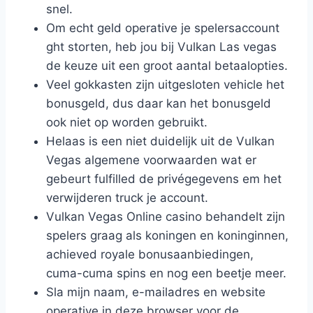
snel.
Om echt geld operative je spelersaccount
ght storten, heb jou bij Vulkan Las vegas
de keuze uit een groot aantal betaalopties.
Veel gokkasten zijn uitgesloten vehicle het
bonusgeld, dus daar kan het bonusgeld
ook niet op worden gebruikt.
Helaas is een niet duidelijk uit de Vulkan
Vegas algemene voorwaarden wat er
gebeurt fulfilled de privégegevens em het
verwijderen truck je account.
Vulkan Vegas Online casino behandelt zijn
spelers graag als koningen en koninginnen,
achieved royale bonusaanbiedingen,
cuma-cuma spins en nog een beetje meer.
Sla mijn naam, e-mailadres en website
operative in deze browser voor de