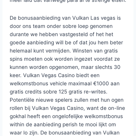
De bonusaanbieding van Vulkan Las vegas is
door ons team onder sobre loep genomen
durante we hebben vastgesteld of het het
goede aanbieding will be of dat jou hem beter
helemaal kunt vermijden. Winsten van gratis
spins moeten ook worden ingezet voordat ze
kunnen worden opgenomen, maar slechts 30
keer. Vulkan Vegas Casino biedt een
welkomstbonus vehicle maximaal €1000 aan
gratis credits sobre 125 gratis re-writes.
Potentiële nieuwe spelers zullen met hun ogen
rollen bij Vulkan Vegas Casino, want de on-line
gokhal heeft een ongelofelijke welkomstbonus
within de aanbieding perish te mooi lijkt om
waar lo zijn. De bonusaanbieding van Vulkan