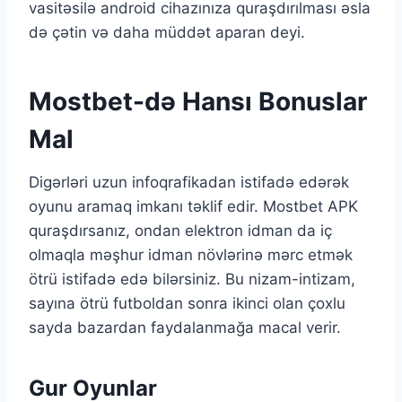
vasitəsilə android cihazınıza quraşdırılması əsla
də çətin və daha müddət aparan deyi.
Mostbet-də Hansı Bonuslar
Mal
Digərləri uzun infoqrafikadan istifadə edərək
oyunu aramaq imkanı təklif edir. Mostbet APK
quraşdırsanız, ondan elektron idman da iç
olmaqla məşhur idman növlərinə mərc etmək
ötrü istifadə edə bilərsiniz. Bu nizam-intizam,
sayına ötrü futboldan sonra ikinci olan çoxlu
sayda bazardan faydalanmağa macal verir.
Gur Oyunlar