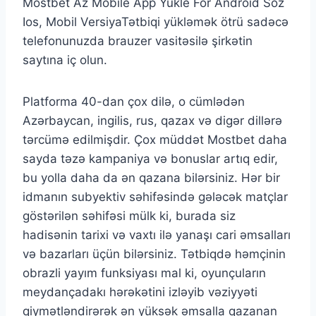
Mostbet Az Mobile App Yukle For Android Söz
Ios, Mobil Versiya
Tətbiqi yükləmək ötrü sadəcə
telefonunuzda brauzer vasitəsilə şirkətin
saytına iç olun.
Platforma 40-dan çox dilə, o cümlədən
Azərbaycan, ingilis, rus, qazax və digər dillərə
tərcümə edilmişdir. Çox müddət Mostbet daha
sayda təzə kampaniya və bonuslar artıq edir,
bu yolla daha da ən qazana bilərsiniz. Hər bir
idmanın subyektiv səhifəsində gələcək matçlar
göstərilən səhifəsi mülk ki, burada siz
hadisənin tarixi və vaxtı ilə yanaşı cari əmsalları
və bazarları üçün bilərsiniz. Tətbiqdə həmçinin
obrazli yayım funksiyası mal ki, oyunçuların
meydançadakı hərəkətini izləyib vəziyyəti
qiymətləndirərək ən yüksək əmsalla qazanan