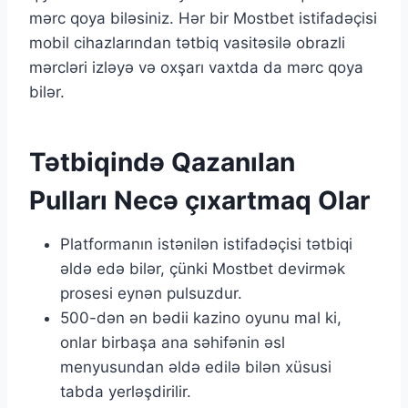
mərc qoya biləsiniz. Hər bir Mostbet istifadəçisi
mobil cihazlarından tətbiq vasitəsilə obrazli
mərcləri izləyə və oxşarı vaxtda da mərc qoya
bilər.
Tətbiqində Qazanılan
Pulları Necə çıxartmaq Olar
Platformanın istənilən istifadəçisi tətbiqi
əldə edə bilər, çünki Mostbet devirmək
prosesi eynən pulsuzdur.
500-dən ən bədii kazino oyunu mal ki,
onlar birbaşa ana səhifənin əsl
menyusundan əldə edilə bilən xüsusi
tabda yerləşdirilir.