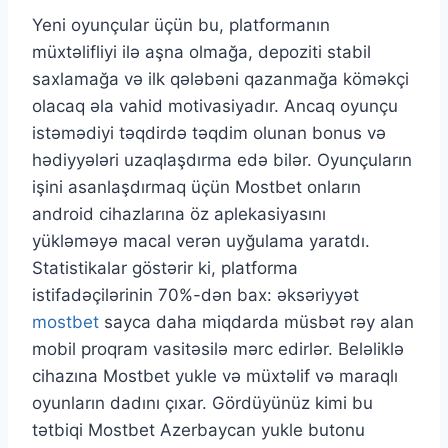
Yeni oyunçular üçün bu, platformanın
müxtəlifliyi ilə aşna olmağa, depoziti stabil
saxlamağa və ilk qələbəni qazanmağa köməkçi
olacaq əla vahid motivasiyadır. Ancaq oyunçu
istəmədiyi təqdirdə təqdim olunan bonus və
hədiyyələri uzaqlaşdırma edə bilər. Oyunçuların
işini asanlaşdırmaq üçün Mostbet onların
android cihazlarına öz aplekasiyasını
yükləməyə macal verən uyğulama yaratdı.
Statistikalar göstərir ki, platforma
istifadəçilərinin 70%-dən bax: əksəriyyət
mostbet
sayca daha miqdarda müsbət rəy alan
mobil proqram vasitəsilə mərc edirlər. Beləliklə
cihazına Mostbet yukle və müxtəlif və maraqlı
oyunların dadını çıxar. Gördüyünüz kimi bu
tətbiqi Mostbet Azerbaycan yukle butonu