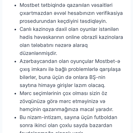
Mostbet tətbiqində qazanılan vəsaitləri
çıxartmazdan əvvəl hesabınızın verifikasiya
prosedurundan keçdiyini təsdiqləyin.
Canlı kazinoya daxil olan oyunlar istənilən
hədis həvəskarının online obrazli kazinolara
olan tələbatını nəzərə alaraq
düzənlənmişdir.
Azərbaycandan olan oyunçular Mostbet-ə
çıxış imkanı ilə bağlı problemlərlə qarşılaşa
bilərlər, buna üçün də onlara BŞ-nin
saytına himayə girişlər lazım olacaq.
Mərc seçimlərinin çox olması sizin öz
zövqünüzə görə mərc etməyinizə və
həmçinin qazanmağınıza macal yaradır.
Bu nizam-intizam, sayına üçün futboldan
sonra ikinci olan çoxlu sayda bazardan