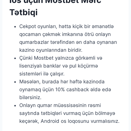
Tətbiqi
Cekpot oyunları, hətta kiçik bir əmanətlə
qocaman çəkmək imkanına ötrü onlayn
qumarbazlar tərəfindən ən daha oynanan
kazino oyunlarından biridir.
Çünki Mostbet yalnızca görkəmli və
lisenziyalı banklar və pul köçürmə
sistemləri ilə çalışır.
Məsələn, burada hər həftə kazinoda
oynamaq üçün 10% cashback əldə edə
bilərsiniz.
Onlayn qumar müəssisəsinin rəsmi
saytında tətbiqləri vurmaq üçün bölməyə
keçərək, Android os loqosunu vurmalısınız.