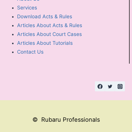
Services
Download Acts & Rules
Articles About Acts & Rules
Articles About Court Cases
Articles About Tutorials
Contact Us
© Rubaru Professionals