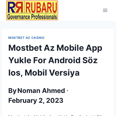
MOSTBET AZ CASINO
Mostbet Az Mobile App
Yukle For Android Söz
Ios, Mobil Versiya
By
Noman Ahmed
February 2, 2023