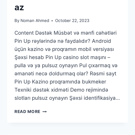
az
By
Noman Ahmed
October 22, 2023
Content Dəstək Müsbət və mənfi cəhətləri
Pin Up rəylərində nə faydalıdır? Android
üçün kazino və proqramın mobil versiyası
Şəxsi hesab Pin Up casino slot maşını –
pulla və ya pulsuz oynayın Pul çıxarmaq və
əmanəti necə doldurmaq olar? Rəsmi sayt
Pin Up Kazino proqramında bukmeker
Texniki dəstək xidməti Demo rejimində
slotları pulsuz oynayın Şəxsi identifikasiya…
READ MORE