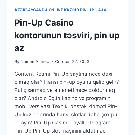
AZƏRBAYCANDA ONLINE KAZINO PIN-UP - 434
Pin-Up Casino
kontorunun təsviri, pin up
az
By
Noman Ahmed
October 22, 2023
Content Rəsmi Pin-Up saytına necə daxil
olmaq olar? Hansı pin-up oyunu qalib gəlir?
Pul çıxarmaq və əmanəti necə doldurmaq
olar? Android üçün kazino və proqramın
mobil versiyası Texniki dəstək xidməti Pin-
Up kazinolarında hansı slotlar daha çox pul
ödəyir? Pin-Up Casino Loyallıq Proqramı
Pin-Up Pin-Up slot maşınını aldatmaq