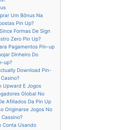
nus
rar Um Bônus Na
postas Pin Up?
Since Formas De Sign
stro Zero Pin Up?
ara Pagamentos Pin-up
jar Dinheiro Do
n-up?
ctually Download Pin-
 Casino?
n Upward E Jogos
ogadores Global No
e Afiliados Da Pin Up
o Originarse Jogos No
 Cassino?
De Conta Usando