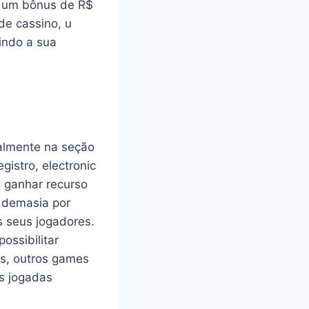
r um bônus de R$
de cassino, u
indo a sua
ialmente na seção
istro, electronic
a ganhar recurso
m demasia por
s seus jogadores.
ossibilitar
es, outros games
as jogadas