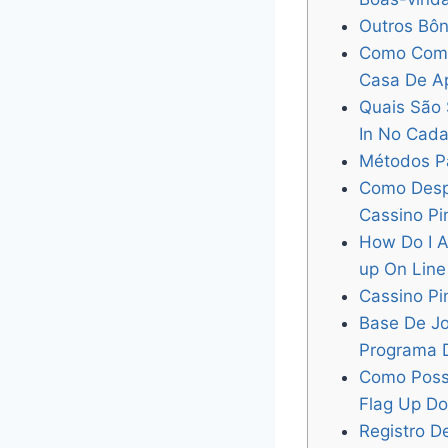
Outros Bô
Como Comp
Casa De A
Quais São 
In No Cada
Métodos P
Como Despo
Cassino Pi
How Do I A
up On Line
Cassino Pi
Base De J
Programa D
Como Poss
Flag Up Do
Registro 