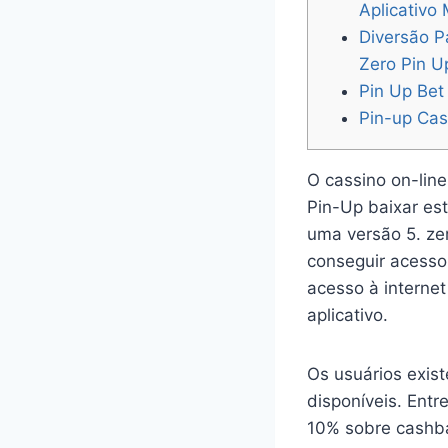
Aplicativo
Diversão P
Zero Pin U
Pin Up Bet
Pin-up Cas
O cassino on-lin
Pin-Up baixar es
uma versão 5. ze
conseguir acesso 
acesso à internet
aplicativo.
Os usuários exis
disponíveis. Ent
10% sobre cashb