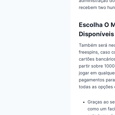
administração do
recebem two hundr
Escolha O M
Disponíveis
Também será nece
freespins, caso c
cartões bancários
partir sobre 100
jogar em qualque
pagamentos para 
todas as opções d
Graças ao seu
como um facil