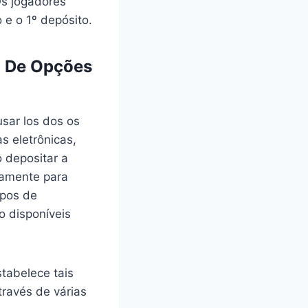
Os jogadores
 e o 1º depósito.
a De Opções
sar los dos os
as eletrônicas,
o depositar a
tamente para
ipos de
o disponíveis
stabelece tais
través de várias