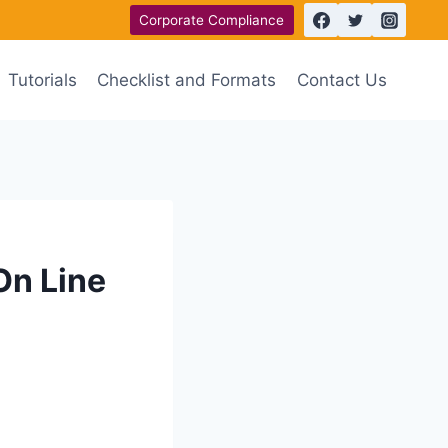
Corporate Compliance
Tutorials
Checklist and Formats
Contact Us
On Line