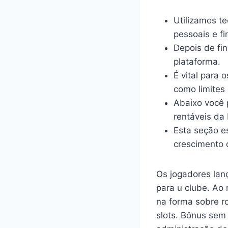
Utilizamos t
pessoais e fi
Depois de fin
plataforma.
É vital para
como limites
Abaixo você
rentáveis da 
Esta seção es
crescimento
Os jogadores lan
para u clube. Ao
na forma sobre r
slots. Bônus sem 