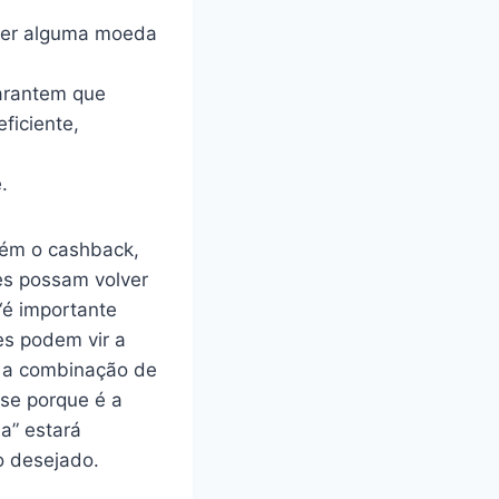
olher alguma moeda
garantem que
ficiente,
.
bém o cashback,
es possam volver
 “é importante
es podem vir a
, a combinação de
se porque é a
a” estará
o desejado.