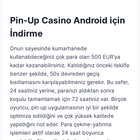
Pin-Up Casino Android için
İndirme
Onun sayesinde kumarhanede
kullanabileceğiniz çok para olan 500 EUR’ya
kadar kazanabilirsiniz. Katıldığınız önceki teklife
benzer şekilde, 50x devreden geçiş
kısıtlamasını karşılayabilmeniz gerekir. Bu sefer,
24 saatiniz yerine, paranızı aldıktan sonra
koşulu tamamlamak için 72 saatiniz var. Birçok
oyuncu, pin up uygulamasının iyi bir şekilde
optimize edildiğini ve çok yüksek kalitede
yapıldığını not eder. Para çekme-yatırma
işlemleri aktif olarak 24 saat boyunca