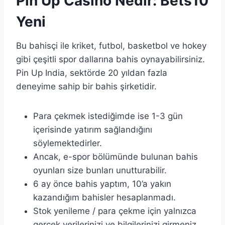
Pin Up Casino Nedir: Bets10
Yeni
Bu bahisçi ile kriket, futbol, ​​basketbol ve hokey
gibi çeşitli spor dallarına bahis oynayabilirsiniz.
Pin Up India, sektörde 20 yıldan fazla
deneyime sahip bir bahis şirketidir.
Para çekmek istediğimde ise 1-3 gün
içerisinde yatırım sağlandığını
söylemektedirler.
Ancak, e-spor bölümünde bulunan bahis
oyunları size bunları unutturabilir.
6 ay önce bahis yaptım, 10’a yakın
kazandığım bahisler hesaplanmadı.
Stok yenileme / para çekme için yalnızca
gerçek verilerinizi ve bilgilerinizi girmeniz