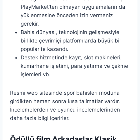
PlayMarket’ten olmayan uygulamaların da
yüklenmesine önceden izin vermeniz
gerekir.
Bahis dünyası, teknolojinin gelişmesiyle
birlikte çevrimiçi platformlarda büyük bir
popülarite kazandı.
Destek hizmetinde kayıt, slot makineleri,
kumarhane işletimi, para yatırma ve çekme
işlemleri vb.
Resmi web sitesinde spor bahisleri moduna
girdikten hemen sonra kısa talimatlar vardır.
İncelemelerden ve oyuncu incelemelerinden
daha fazla bilgi içerirler.
Ödüllü film Arkadaşlar Klasik