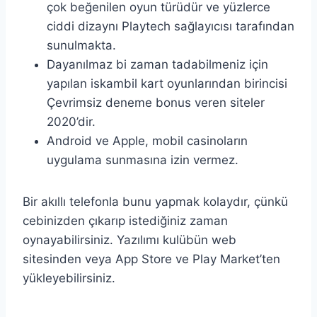
çok beğenilen oyun türüdür ve yüzlerce
ciddi dizaynı Playtech sağlayıcısı tarafından
sunulmakta.
Dayanılmaz bi zaman tadabilmeniz için
yapılan iskambil kart oyunlarından birincisi
Çevrimsiz deneme bonus veren siteler
2020’dir.
Android ve Apple, mobil casinoların
uygulama sunmasına izin vermez.
Bir akıllı telefonla bunu yapmak kolaydır, çünkü
cebinizden çıkarıp istediğiniz zaman
oynayabilirsiniz. Yazılımı kulübün web
sitesinden veya App Store ve Play Market’ten
yükleyebilirsiniz.