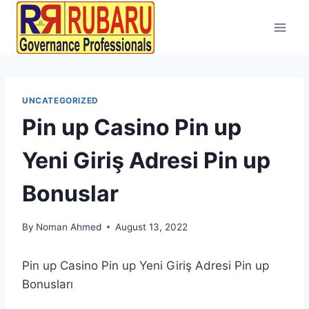
UNCATEGORIZED
Pin up Casino Pin up
Yeni Giriş Adresi Pin up
Bonuslar
By
Noman Ahmed
August 13, 2022
Pin up Casino Pin up Yeni Giriş Adresi Pin up
Bonusları