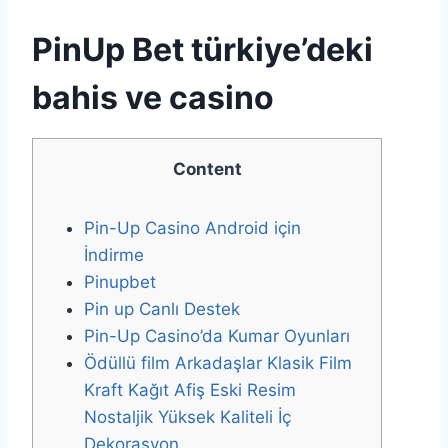
PinUp Bet türkiye’deki
bahis ve casino
Content
Pin-Up Casino Android için
İndirme
Pinupbet
Pin up Canlı Destek
Pin-Up Casino’da Kumar Oyunları
Ödüllü film Arkadaşlar Klasik Film
Kraft Kağıt Afiş Eski Resim
Nostaljik Yüksek Kaliteli İç
Dekorasyon