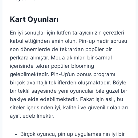
Kart Oyunları
En iyi sonuçlar için lütfen tarayıcınızın çerezleri
kabul ettiğinden emin olun. Pin-up nedir sorusu
son dönemlerde de tekrardan popüler bir
perkara almıştır. Moda akımları bir sarmal
içerisinde tekrar popüler blooming
gelebilmektedir. Pin-Up’un bonus programı
birçok avantajlı tekliflerden oluşmaktadır. Böyle
bir teklif sayesinde yeni oyuncular bile güzel bir
bakiye elde edebilmektedir. Fakat işin aslı, bu
siteler içerisinden iyi, kaliteli ve güvenilir olanları
ayırt edebilmektir.
Birçok oyuncu, pin up uygulamasının iyi bir