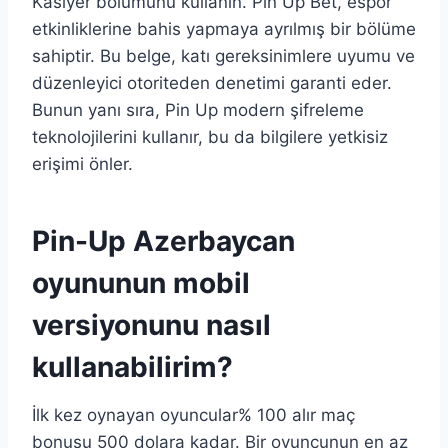
Kasiyer bölümünü kullanın. Pin Up Bet, espor
etkinliklerine bahis yapmaya ayrılmış bir bölüme
sahiptir. Bu belge, katı gereksinimlere uyumu ve
düzenleyici otoriteden denetimi garanti eder.
Bunun yanı sıra, Pin Up modern şifreleme
teknolojilerini kullanır, bu da bilgilere yetkisiz
erişimi önler.
Pin-Up Azerbaycan
oyununun mobil
versiyonunu nasıl
kullanabilirim?
İlk kez oynayan oyuncular% 100 alır maç
bonusu 500 dolara kadar. Bir oyuncunun en az