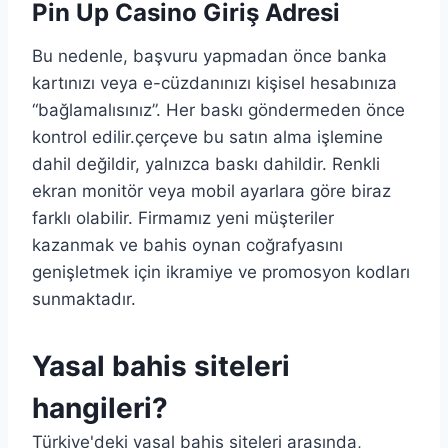
Pin Up Casino Giriş Adresi
Bu nedenle, başvuru yapmadan önce banka
kartınızı veya e-cüzdanınızı kişisel hesabınıza
“bağlamalısınız”. Her baskı göndermeden önce
kontrol edilir.çerçeve bu satın alma işlemine
dahil değildir, yalnızca baskı dahildir. Renkli
ekran monitör veya mobil ayarlara göre biraz
farklı olabilir. Firmamız yeni müşteriler
kazanmak ve bahis oynan coğrafyasını
genişletmek için ikramiye ve promosyon kodları
sunmaktadır.
Yasal bahis siteleri
hangileri?
Türkiye'deki yasal bahis siteleri arasında,