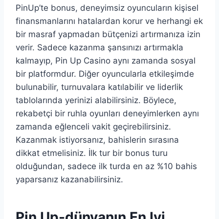
PinUp’te bonus, deneyimsiz oyuncuların kişisel
finansmanlarını hatalardan korur ve herhangi ek
bir masraf yapmadan bütçenizi artırmanıza izin
verir. Sadece kazanma şansınızı artırmakla
kalmayıp, Pin Up Casino aynı zamanda sosyal
bir platformdur. Diğer oyuncularla etkileşimde
bulunabilir, turnuvalara katılabilir ve liderlik
tablolarında yerinizi alabilirsiniz. Böylece,
rekabetçi bir ruhla oyunları deneyimlerken aynı
zamanda eğlenceli vakit geçirebilirsiniz.
Kazanmak istiyorsanız, bahislerin sırasına
dikkat etmelisiniz. İlk tur bir bonus turu
olduğundan, sadece ilk turda en az %10 bahis
yaparsanız kazanabilirsiniz.
Pin Up-dünyanın En Iyi