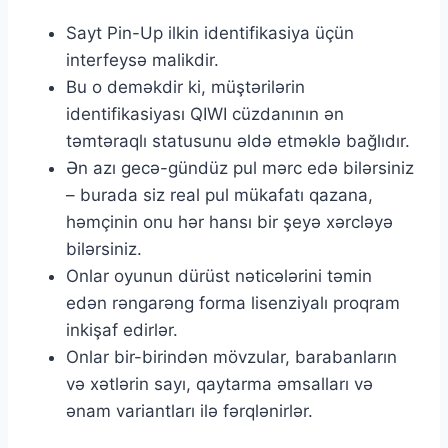
Sayt Pin-Up ilkin identifikasiya üçün
interfeysə malikdir.
Bu o deməkdir ki, müştərilərin
identifikasiyası QIWI cüzdanının ən
təmtəraqlı statusunu əldə etməklə bağlıdır.
Ən azı gecə-gündüz pul mərc edə bilərsiniz
– burada siz real pul mükafatı qazana,
həmçinin onu hər hansı bir şeyə xərcləyə
bilərsiniz.
Onlar oyunun dürüst nəticələrini təmin
edən rəngarəng forma lisenziyalı proqram
inkişaf edirlər.
Onlar bir-birindən mövzular, barabanların
və xətlərin sayı, qaytarma əmsalları və
ənam variantları ilə fərqlənirlər.