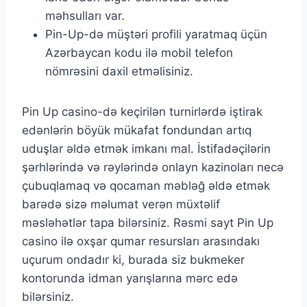
məhsulları var.
Pin-Up-də müştəri profili yaratmaq üçün
Azərbaycan kodu ilə mobil telefon
nömrəsini daxil etməlisiniz.
Pin Up casino-də keçirilən turnirlərdə iştirak
edənlərin böyük mükafat fondundan artıq
uduşlar əldə etmək imkanı mal. İstifadəçilərin
şərhlərində və rəylərində onlayn kazinoları necə
çubuqlamaq və qocaman məbləğ əldə etmək
barədə sizə məlumat verən müxtəlif
məsləhətlər tapa bilərsiniz. Rəsmi sayt Pin Up
casino ilə oxşar qumar resursları arasındakı
uçurum ondadır ki, burada siz bukmeker
kontorunda idman yarışlarına mərc edə
bilərsiniz.