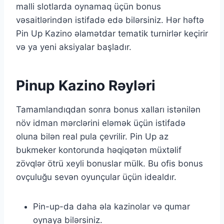
malli slotlarda oynamaq üçün bonus
vəsaitlərindən istifadə edə bilərsiniz. Hər həftə
Pin Up Kazino əlamətdar tematik turnirlər keçirir
və ya yeni aksiyalar başladır.
Pinup Kazino Rəyləri
Tamamlandıqdan sonra bonus xalları istənilən
növ idman mərclərini eləmək üçün istifadə
oluna bilən real pula çevrilir. Pin Up az
bukmeker kontorunda həqiqətən müxtəlif
zövqlər ötrü xeyli bonuslar mülk. Bu ofis bonus
ovçuluğu sevən oyunçular üçün idealdır.
Pin-up-da daha əla kazinolar və qumar
oynaya bilərsiniz.