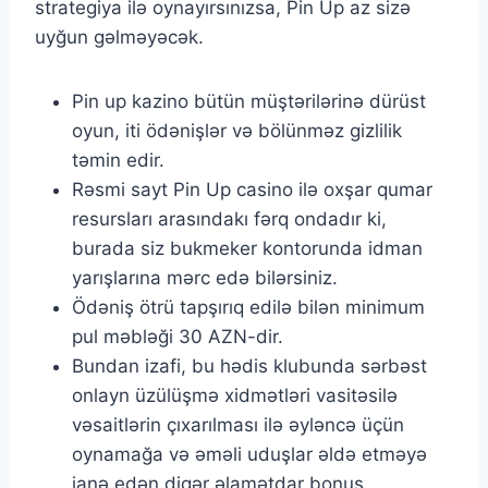
strategiya ilə oynayırsınızsa, Pin Up az sizə
uyğun gəlməyəcək.
Pin up kazino bütün müştərilərinə dürüst
oyun, iti ödənişlər və bölünməz gizlilik
təmin edir.
Rəsmi sayt Pin Up casino ilə oxşar qumar
resursları arasındakı fərq ondadır ki,
burada siz bukmeker kontorunda idman
yarışlarına mərc edə bilərsiniz.
Ödəniş ötrü tapşırıq edilə bilən minimum
pul məbləği 30 AZN-dir.
Bundan izafi, bu hədis klubunda sərbəst
onlayn üzülüşmə xidmətləri vasitəsilə
vəsaitlərin çıxarılması ilə əyləncə üçün
oynamağa və əməli uduşlar əldə etməyə
ianə edən digər əlamətdar bonus