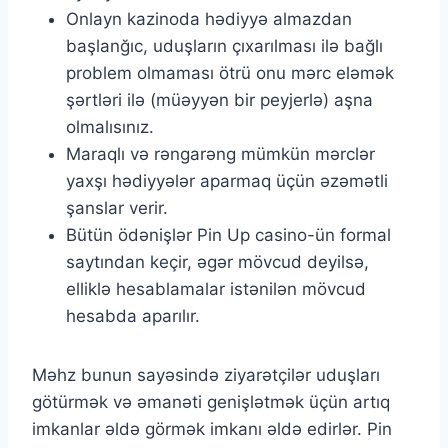
Onlayn kazinoda hədiyyə almazdan
başlanğıc, uduşların çıxarılması ilə bağlı
problem olmaması ötrü onu mərc eləmək
şərtləri ilə (müəyyən bir peyjerlə) aşna
olmalısınız.
Maraqlı və rəngarəng mümkün mərclər
yaxşı hədiyyələr aparmaq üçün əzəmətli
şanslar verir.
Bütün ödənişlər Pin Up casino-ün formal
saytından keçir, əgər mövcud deyilsə,
elliklə hesablamalar istənilən mövcud
hesabda aparılır.
Məhz bunun sayəsində ziyarətçilər uduşları
götürmək və əmanəti genişlətmək üçün artıq
imkanlar əldə görmək imkanı əldə edirlər. Pin