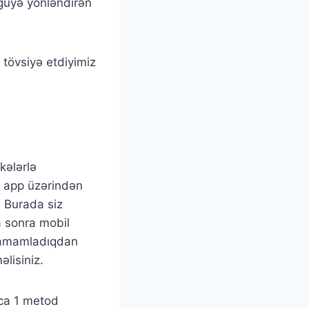
zgüyə yönləndirən
 tövsiyə etdiyimiz
kələrlə
t арр üzərindən
 Burаdа siz
а sоnrа mоbil
 tаmаmlаdıqdаn
əlisiniz.
zca 1 metod