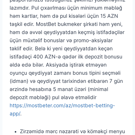
lazımdır. Pul çıxaırlması üçün minimum məbləğ
həm kartlar, həm də pul kisələri üçün 15 AZN
təşkil edir. MostBet bukmeker şirkəti həm yeni,
həm də əvvəl qeydiyyatdan keçmiş istifadəçilər
üçün müxtəlif bonuslar və promo-aksiyalar
təklif edir. Belə ki yeni qeydiyyatdan keçən
istifadəçi 400 AZN-ə qədər ilk depozit bonusu
əldə edə bilər. Aksiyada iştirak etməyən
oyunçu qeydiyyat zamanı bonus tipini seçməli
(idman) və qeydiyyat tarixindən etibarən 7 gün
ərzində hesabına 5 manat üzəri (minimal
depozit məbləği) pul əlavə etməlidir
https://mostbeter.com/az/mostbet-betting-
app/
.
Zirzəmidə mərc nəzarəti və köməkçi menyu