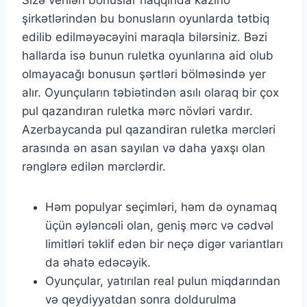
şirkətlərindən bu bonusların oyunlarda tətbiq
edilib edilməyəcəyini maraqla bilərsiniz. Bəzi
hallarda isə bunun ruletka oyunlarına aid olub
olmayacağı bonusun şərtləri bölməsində yer
alır. Oyunçuların təbiətindən asılı olaraq bir çox
pul qazandıran ruletka mərc növləri vardır.
Azerbaycanda pul qazandiran ruletka mərcləri
arasında ən asan sayılan və daha yaxşı olan
rənglərə edilən mərclərdir.
Həm populyar seçimləri, həm də oynamaq
üçün əyləncəli olan, geniş mərc və cədvəl
limitləri təklif edən bir neçə digər variantları
da əhatə edəcəyik.
Oyunçular, yatırılan real pulun miqdarından
və qeydiyyatdan sonra doldurulma