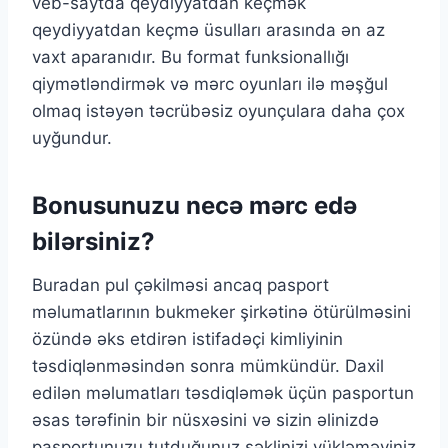
veb-saytda qeydiyyatdan keçmək
qeydiyyatdan keçmə üsulları arasında ən az
vaxt aparanıdır. Bu format funksionallığı
qiymətləndirmək və mərc oyunları ilə məşğul
olmaq istəyən təcrübəsiz oyunçulara daha çox
uyğundur.
Bonusunuzu necə mərc edə
bilərsiniz?
Buradan pul çəkilməsi ancaq pasport
məlumatlarının bukmeker şirkətinə ötürülməsini
özündə əks etdirən istifadəçi kimliyinin
təsdiqlənməsindən sonra mümkündür. Daxil
edilən məlumatları təsdiqləmək üçün pasportun
əsas tərəfinin bir nüsxəsini və sizin əlinizdə
pasportunuzu tutduğunuz şəklinizi yükləməyiniz