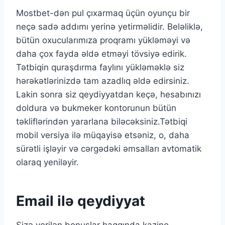
Mostbet-dən pul çıxarmaq üçün oyunçu bir
neçə sadə addımı yerinə yetirməlidir. Beləliklə,
bütün oxucularımıza proqramı yükləməyi və
daha çox fayda əldə etməyi tövsiyə edirik.
Tətbiqin quraşdırma faylını yükləməklə siz
hərəkətlərinizdə tam azadlıq əldə edirsiniz.
Lakin sonra siz qeydiyyatdan keçə, hesabınızı
doldura və bukmeker kontorunun bütün
təkliflərindən yararlana biləcəksiniz.Tətbiqi
mobil versiya ilə müqayisə etsəniz, o, daha
sürətli işləyir və cərgədəki əmsalları avtomatik
olaraq yeniləyir.
Email ilə qeydiyyat
Sizə verilən bonuslar haqqında kazino