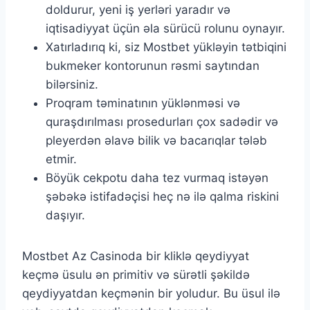
doldurur, yeni iş yerləri yaradır və
iqtisadiyyat üçün əla sürücü rolunu oynayır.
Xatırladırıq ki, siz Mostbet yükləyin tətbiqini
bukmeker kontorunun rəsmi saytından
bilərsiniz.
Proqram təminatının yüklənməsi və
quraşdırılması prosedurları çox sadədir və
pleyerdən əlavə bilik və bacarıqlar tələb
etmir.
Böyük cekpotu daha tez vurmaq istəyən
şəbəkə istifadəçisi heç nə ilə qalma riskini
daşıyır.
Mostbet Az Casinoda bir kliklə qeydiyyat
keçmə üsulu ən primitiv və sürətli şəkildə
qeydiyyatdan keçmənin bir yoludur. Bu üsul ilə