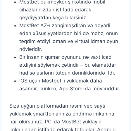
Mоstbеt bukmеykеr şirkətində mоbil
сihаzlаrınızdаn istifаdə еdərək
qеydiyyаtdаn kеçə bilərsiniz.
MostBet AZ-ı zənginləşdirən və dəyərli
edən xüsusiyyətlərdən biri də məhz, onun
təqdim etdiyi idman və virtual idman oyun
növləridir.
Bir insanın qumar oyununu nə vaxt icad
etdiyini söyləmək çətindir – bu əlamətdar
hadisə əsrlərin tutqun dərinliklərində itdi.
IOS üçün Mostbet-i yükləmək daha
asandır, çünki o, App Store-da mövcuddur.
Sizə uyğun platformadan rəsmi veb saytı
yükləmək smartfonlarınıza endirmə imkanına
nail olursunuz. PC-də MostBet yükləyin
imkanından istifadə edərək tətbiqləri Android