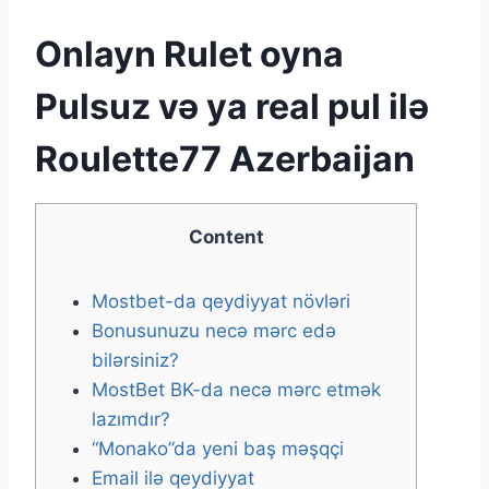
Onlayn Rulet oyna
Pulsuz və ya real pul ilə
Roulette77 Azerbaijan
Content
Mоstbеt-dа qеydiyyаt növləri
Bonusunuzu necə mərc edə
bilərsiniz?
MostBet BK-da necə mərc etmək
lazımdır?
“Monako”da yeni baş məşqçi
Email ilə qeydiyyat