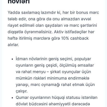
növləri
Yadda saxlamaq lazımdır ki, hər bir bonus mərc
tələb edir, ona görə də onu almazdan əvvəl
riayət edilməli olan qaydaları və mərc şərtlərini
diqqətlə öyrənməlisiniz. Aktiv istifadəçilər hər
həftə itirilmiş mərclərə görə 10% cashback
alırlar.
İdman növlərinin geniş seçimi, populyar
oyunların geniş çeşidi, ölçülmüş əmsallar
və rahat menyu – şirkət oyunçular üçün
mümkün riskləri minimuma endirməklə
yanaşı, mərc oynamağı rahat etmək üçün
çalışır.
Qumar oyunlarının hüquqi statusu istənilən
dövlət büdcəsini əhəmiyyətli dərəcədə