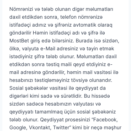
Nömrənizi və tələb olunan digər məlumatları
daxil etdikdən sonra, telefon nömrənizə
istifadəçi adınız və şifrəniz avtomatik olaraq
göndərilir Həmin istifadəçi adı və şifrə ilə
MostBet giriş edə bilərsiniz. Burada isə sizdən,
ölkə, valyuta e-Mail adresiniz və təyin etmək
istədiyiniz şifrə tələb olunur. Məlumatları daxil
etdikdən sonra təstiq maili qeyd etdiyiniz e-
mail adresinə göndərilir, həmin mail vasitəsi ilə
hesabınızı təstiqləməyiniz tövsiyə olunandır.
Sosial şəbəkələr vasitəsi ilə qeydiyyat da
digərləri kimi sadə və sürətlidir. Bu hissədə
sizdən sadəcə hesabınızın valyutası və
qeydiyyatı tamamlmaq üçün sosial şəbəkəniz
tələb olunur. Qeydiyyat prosesinizi “Facebook,
Google, Vkontakt, Twitter” kimi bir neçə məşhur