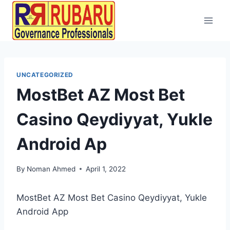
UNCATEGORIZED
MostBet AZ Most Bet
Casino Qeydiyyat, Yukle
Android Ap
By
Noman Ahmed
April 1, 2022
MostBet AZ Most Bet Casino Qeydiyyat, Yukle
Android App