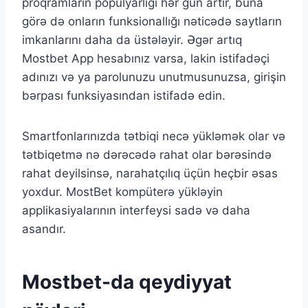
proqramların populyarlığı hər gün artır, buna
görə də onların funksionallığı nəticədə saytların
imkanlarını daha da üstələyir. Əgər artıq
Mostbet App hesabınız varsa, lakin istifadəçi
adınızı və ya parolunuzu unutmusunuzsa, girişin
bərpası funksiyasından istifadə edin.
Smartfonlarınızda tətbiqi necə yükləmək olar və
tətbiqetmə nə dərəcədə rahat olar bərəsində
rahat deyilsinsə, narahatçılıq üçün heçbir əsas
yoxdur. MostBet kompüterə yükləyin
applikasiyalarının interfeysi sadə və daha
asandır.
Mоstbеt-dа qеydiyyаt