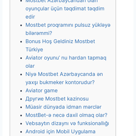
Mostbet Azərbaycandan olan
oyunçular üçün təqdimat təqdim
edir
Mostbet proqramını pulsuz yükləyə
bilərəmmi?
Bonus Hoş Geldiniz Mostbet
Türkiye
Aviator oyunu’ nu hardan tapmaq
olar
Niyə Mostbet Azərbaycanda ən
yaxşı bukmeker kontorudur?
Aviator game
Другие Mostbet kazinosu
Müasir dünyada idman mərclər
MostBet-ə necə daxil olmaq olar?
Vebsaytın dizaynı və funksionallığı
Android için Mobil Uygulama