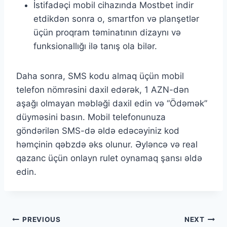
İstifadəçi mobil cihazında Mostbet indir
etdikdən sonra o, smartfon və planşetlər
üçün proqram təminatının dizaynı və
funksionallığı ilə tanış ola bilər.
Daha sonra, SMS kodu almaq üçün mobil
telefon nömrəsini daxil edərək, 1 AZN-dən
aşağı olmayan məbləği daxil edin və “Ödəmək”
düyməsini basın. Mobil telefonunuza
göndərilən SMS-də əldə edəcəyiniz kod
həmçinin qəbzdə əks olunur. Əyləncə və real
qazanc üçün onlayn rulet oynamaq şansı əldə
edin.
PREVIOUS
NEXT