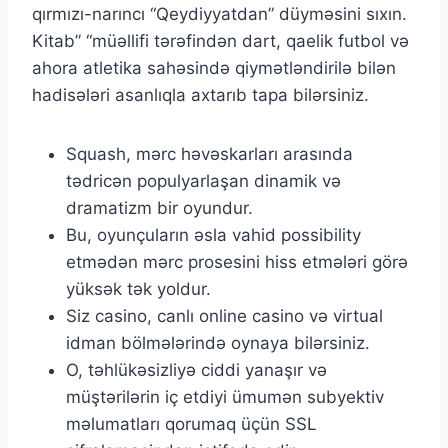
qırmızı-narıncı “Qeydiyyatdan” düyməsini sıxın.
Kitab” “müəllifi tərəfindən dart, qaelik futbol və
ahora atletika sahəsində qiymətləndirilə bilən
hadisələri asanlıqla axtarıb tapa bilərsiniz.
Squash, mərc həvəskarları arasında
tədricən populyarlaşan dinamik və
dramatizm bir oyundur.
Bu, oyunçuların əsla vahid possibility
etmədən mərc prosesini hiss etmələri görə
yüksək tək yoldur.
Siz casino, canlı online casino və virtual
idman bölmələrində oynaya bilərsiniz.
O, təhlükəsizliyə ciddi yanaşır və
müştərilərin iç etdiyi ümumən subyektiv
məlumatları qorumaq üçün SSL