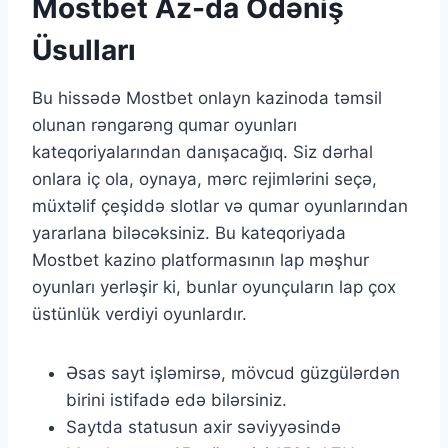
Mostbet Az-da Ödəniş
Üsulları
Bu hissədə Mostbet onlayn kazinoda təmsil
olunan rəngarəng qumar oyunları
kateqoriyalarından danışacağıq. Siz dərhal
onlara iç ola, oynaya, mərc rejimlərini seçə,
müxtəlif çeşiddə slotlar və qumar oyunlarından
yararlana biləcəksiniz. Bu kateqoriyada
Mostbet kazino platformasının lap məşhur
oyunları yerləşir ki, bunlar oyunçuların lap çox
üstünlük verdiyi oyunlardır.
Əsas sayt işləmirsə, mövcud güzgülərdən
birini istifadə edə bilərsiniz.
Saytda statusun axir səviyyəsində