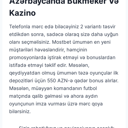
Azərbaycanda Bukmeker Və
Kazino
Telefonla mərc edə biləcəyiniz 2 variantı təsvir
etdikdən sonra, sadəcə olaraq sizə daha uyğun
olanı seçməlisiniz. Mostbet ümumən en yeni
müştəriləri həvəsləndirir, həmçinin
promosyonlarda iştirak etməyi və bonuslardan
istifadə etməyi təklif edir. Məsələn,
qeydiyyatdan olmuş ümumən təzə oyunçular ilk
depozitləri üçün 550 AZN-ə qədər bonus alırlar.
Məsələn, müəyyən komandanın futbol
matçında qalib gəlməsi və ahora aydın
oyunçunun imza vurması üzrə mərc qoya
bilərsiniz.