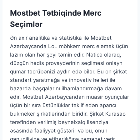
Mostbet Tətbiqində Mərc
Seçimlər
Ən axir analitika və statistika ilə Mostbet
Azərbaycanda LoL möhkəm mərc eləmək üçün
lazım olan hər şeyi təmin edir. Nəticə olaraq,
düzgün hədis provayderinin seçilməsi onlayn
qumar təcrübənizi aydın edə bilər. Bu on şirkət
standart yaratmağa və innovativ həlləri ilə
bazarda başqalarını ilhamlandırmağa davam
edir. Mostbet Azərbaycandan müasir oyunçular
üçün bir sıra üstünlüklər təklif edən aparıcı
bukmeker şirkətlərindən biridir. Şirkət Kurasao
tərəfindən verilmiş beynəlxalq lisenziya
əsasında fəaliyyət göstərir və bu, onun
qanuniliyinə və etibarlılığına zəmanət verir.