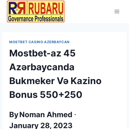
MOSTBET CASINO AZERBAYCAN
Mostbet-az 45
Azərbaycanda
Bukmeker Və Kazino
Bonus 550+250
By
Noman Ahmed
January 28, 2023