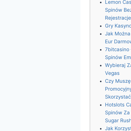
Lemon Cas
Spinów Be
Rejestracje
Gry Kasyno
Jak Można 
Eur Darmo
7bitcasin
Spinów Em
Wybieraj Z
Vegas
Czy Muszę 
Promocyjn
Skorzystać
Hotslots 
Spinów Za 
Sugar Rus
Jak Korzys