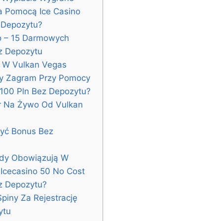
a Pomocą Ice Casino
 Depozytu?
o – 15 Darmowych
z Depozytu
 W Vulkan Vegas
ry Zagram Przy Pomocy
 100 Pln Bez Depozytu?
r Na Żywo Od Vulkan
yć Bonus Bez
ady Obowiązują W
Icecasino 50 No Cost
z Depozytu?
iny Za Rejestrację
ytu