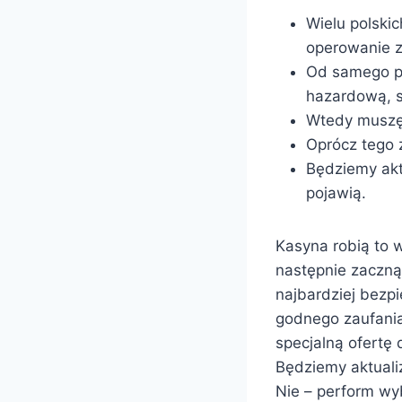
Wielu polski
operowanie z
Od samego po
hazardową, s
Wtedy muszę 
Oprócz tego z
Będziemy akt
pojawią.
Kasyna robią to w
następnie zaczną 
najbardziej bezp
godnego zaufania
specjalną ofertę 
Będziemy aktuali
Nie – perform wy