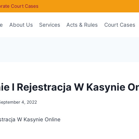
rate Court Cases
e
About Us
Services
Acts & Rules
Court Cases
e I Rejestracja W Kasynie On
September 4, 2022
stracja W Kasynie Online