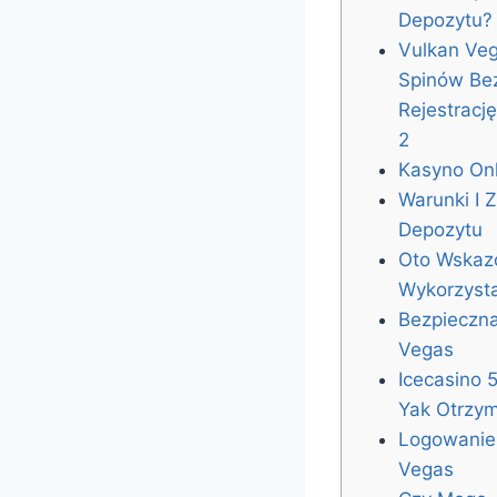
Depozytu?
Vulkan Veg
Spinów Be
Rejestracj
2
Kasyno Onl
Warunki I 
Depozytu
Oto Wskazó
Wykorzyst
Bezpieczna
Vegas
Icecasino
Yak Otrzy
Logowanie 
Vegas