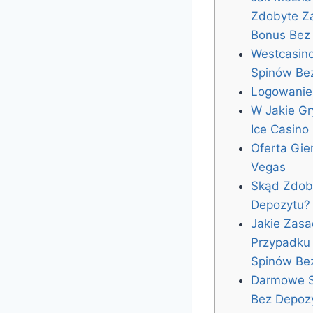
Zdobyte Z
Bonus Bez
Westcasin
Spinów Be
Logowanie
W Jakie G
Ice Casino
Oferta Gie
Vegas
Skąd Zdob
Depozytu?
Jakie Zas
Przypadku 
Spinów Be
Darmowe Sp
Bez Depoz