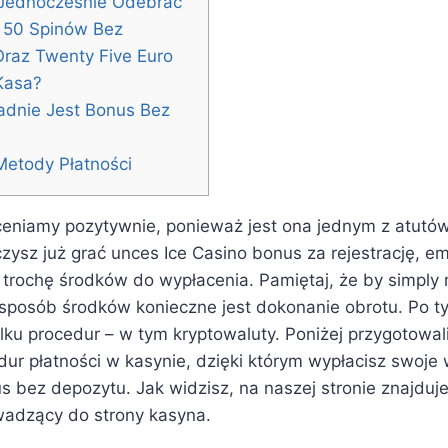
Jednocześnie Odebrać
 50 Spinów Bez
raz Twenty Five Euro
Kasa?
adnie Jest Bonus Bez
etody Płatności
ceniamy pozytywnie, ponieważ jest ona jednym z atutó
zysz już grać unces Ice Casino bonus za rejestrację, e
trochę środków do wypłacenia. Pamiętaj, że by simply 
sposób środków konieczne jest dokonanie obrotu. Po t
ilku procedur – w tym kryptowaluty. Poniżej przygotowa
dur płatności w kasynie, dzięki którym wypłacisz swoj
s bez depozytu. Jak widzisz, na naszej stronie znajduje
owadzący do strony kasyna.