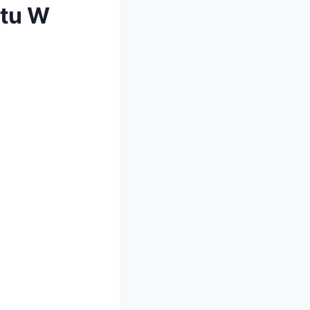
ytu W