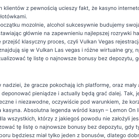
ch klientów z pewnością ucieszy fakt, że kasyno interne
łotówkami.
czątku mozolnie, alcohol sukcesywnie budujemy swoj
tawiając głównie na zapewnieniu najlepszej rozrywki h
przejść klasyczny proces, czyli Vulkan Vegas rejestracj
najdują się w Vulkan Las vegas i różne wirtualne gry, n
ualizować tę listę o najnowsze bonusy bez depozytu, gd
 nadziei, że gracze pokochają ich platformę, oraz mały 
deponować pieniądze i actually będą grać dalej. Tak, je
ieczne i niezawodne, oczywiście pod warunkiem, że kor
 kasyna. Absolutna legenda wśród kasyn – Lemon On l
dla wszystkich, którzy z jakiegoś powodu nie założyli je
zować tę listę o najnowsze bonusy bez depozytu, gdy ty
boru będziesz miał tylko jeden z bonusów, dlatego dob