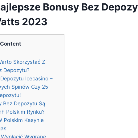
Najlepsze Bonusy Bez Depoz
atts 2023
Content
arto Skorzystać Z
z Depozytu?
Depozytu Icecasino –
ych Spinów Czy 25
epozytu!
y Bez Depozytu Są
hh Polskim Rynku?
 Polskim Kasynie
gas
 Wypłacić Wygrane