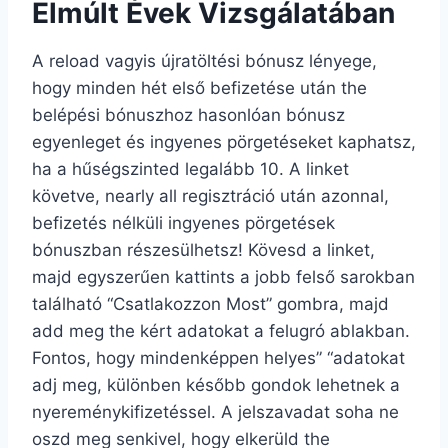
Elmúlt Évek Vizsgálatában
A reload vagyis újratöltési bónusz lényege,
hogy minden hét első befizetése után the
belépési bónuszhoz hasonlóan bónusz
egyenleget és ingyenes pörgetéseket kaphatsz,
ha a hűségszinted legalább 10. A linket
követve, nearly all regisztráció után azonnal,
befizetés nélküli ingyenes pörgetések
bónuszban részesülhetsz! Kövesd a linket,
majd egyszerűen kattints a jobb felső sarokban
található “Csatlakozzon Most” gombra, majd
add meg the kért adatokat a felugró ablakban.
Fontos, hogy mindenképpen helyes” “adatokat
adj meg, különben később gondok lehetnek a
nyereménykifizetéssel. A jelszavadat soha ne
oszd meg senkivel, hogy elkerüld the