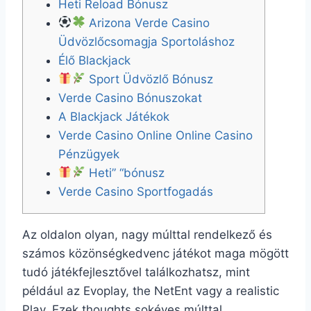
Heti Reload Bónusz
Arizona Verde Casino
Üdvözlőcsomagja Sportoláshoz
Élő Blackjack
Sport Üdvözlő Bónusz
Verde Casino Bónuszokat
A Blackjack Játékok
Verde Casino Online Online Casino
Pénzügyek
Heti” “bónusz
Verde Casino Sportfogadás
Az oldalon olyan, nagy múlttal rendelkező és
számos közönségkedvenc játékot maga mögött
tudó játékfejlesztővel találkozhatsz, mint
például az Evoplay, the NetEnt vagy a realistic
Play. Ezek thoughts sokéves múlttal