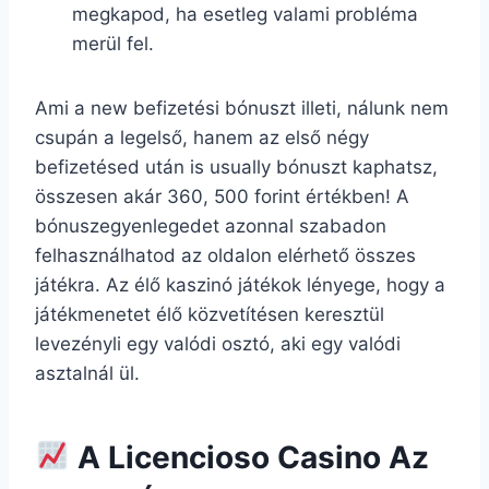
megkapod, ha esetleg valami probléma
merül fel.
Ami a new befizetési bónuszt illeti, nálunk nem
csupán a legelső, hanem az első négy
befizetésed után is usually bónuszt kaphatsz,
összesen akár 360, 500 forint értékben! A
bónuszegyenlegedet azonnal szabadon
felhasználhatod az oldalon elérhető összes
játékra. Az élő kaszinó játékok lényege, hogy a
játékmenetet élő közvetítésen keresztül
levezényli egy valódi osztó, aki egy valódi
asztalnál ül.
A Licencioso Casino Az