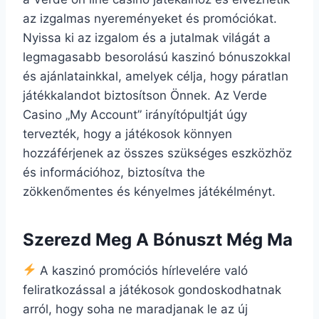
az izgalmas nyereményeket és promóciókat.
Nyissa ki az izgalom és a jutalmak világát a
legmagasabb besorolású kaszinó bónuszokkal
és ajánlatainkkal, amelyek célja, hogy páratlan
játékkalandot biztosítson Önnek. Az Verde
Casino „My Account” irányítópultját úgy
tervezték, hogy a játékosok könnyen
hozzáférjenek az összes szükséges eszközhöz
és információhoz, biztosítva the
zökkenőmentes és kényelmes játékélményt.
Szerezd Meg A Bónuszt Még Ma
A kaszinó promóciós hírlevelére való
feliratkozással a játékosok gondoskodhatnak
arról, hogy soha ne maradjanak le az új