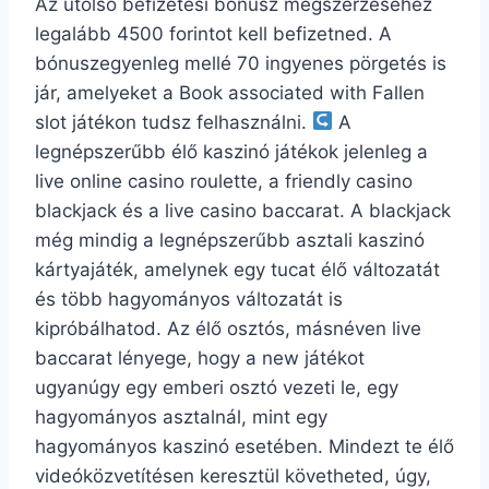
Az utolsó befizetési bónusz megszerzéséhez
legalább 4500 forintot kell befizetned. A
bónuszegyenleg mellé 70 ingyenes pörgetés is
jár, amelyeket a Book associated with Fallen
slot játékon tudsz felhasználni.
A
legnépszerűbb élő kaszinó játékok jelenleg a
live online casino roulette, a friendly casino
blackjack és a live casino baccarat. A blackjack
még mindig a legnépszerűbb asztali kaszinó
kártyajáték, amelynek egy tucat élő változatát
és több hagyományos változatát is
kipróbálhatod. Az élő osztós, másnéven live
baccarat lényege, hogy a new játékot
ugyanúgy egy emberi osztó vezeti le, egy
hagyományos asztalnál, mint egy
hagyományos kaszinó esetében. Mindezt te élő
videóközvetítésen keresztül követheted, úgy,