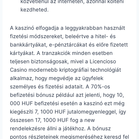
közvetlenül az interneten, azonnal költeni
kezdheted.
A kaszinó elfogadja a leggyakrabban használt
fizetési módszereket, beleértve a hitel- és
bankkártyákat, e-pénztárcákat és előre fizetett
kártyákat. A tranzakciók minden esetben
teljesen biztonságosak, mivel a Licencioso
Casino modernebb kriptográfiai technológiát
alkalmaz, hogy megvédje az ügyfelek
személyes és fizetési adatait. A 70%-os
befizetési bónusz például azt jelenti, hogy 10,
000 HUF befizetési esetén a kaszinó ezt még
kiegészíti 7, 1000 HUF jutalomegyenleggel, így
összesen 17, 1000 HUF fog a new
rendelekzésre állni a játékhoz. A bónusz
pontos részleteinek megismeréséhez keresd fel