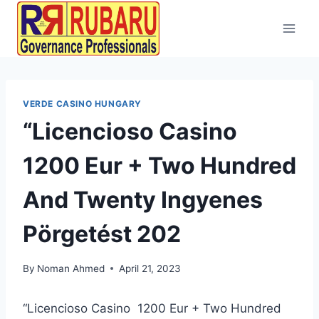
VERDE CASINO HUNGARY
“Licencioso Casino ️
1200 Eur + Two Hundred
And Twenty Ingyenes
Pörgetést 202
By
Noman Ahmed
April 21, 2023
“Licencioso Casino ️ 1200 Eur + Two Hundred