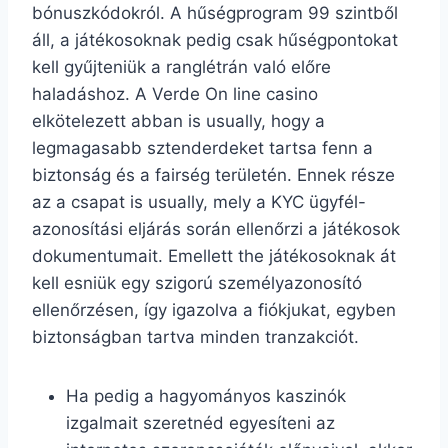
bónuszkódokról. A hűségprogram 99 szintből
áll, a játékosoknak pedig csak hűségpontokat
kell gyűjteniük a ranglétrán való előre
haladáshoz. A Verde On line casino
elkötelezett abban is usually, hogy a
legmagasabb sztenderdeket tartsa fenn a
biztonság és a fairség területén. Ennek része
az a csapat is usually, mely a KYC ügyfél-
azonosítási eljárás során ellenőrzi a játékosok
dokumentumait. Emellett the játékosoknak át
kell esniük egy szigorú személyazonosító
ellenőrzésen, így igazolva a fiókjukat, egyben
biztonságban tartva minden tranzakciót.
Ha pedig a hagyományos kaszinók
izgalmait szeretnéd egyesíteni az