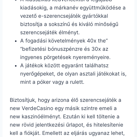
kiadásokig, a márkanév együttműködése a
vezető e-szerencsejáték gyártókkal
biztosítja a sokszínű és kiváló minőségű
szerencsejáték élményt.
A fogadási követelmények 40x the”
“befizetési bónuszpénzre és 30x az
ingyenes pörgetések nyereményeire.
A játékok között egyaránt találhatsz
nyerőgépeket, de olyan asztali játékokat is,
mint a póker vagy a rulett.
Biztosítjuk, hogy arizona élő szerencsejáték a
new VerdeCasino egy másik szintre emeli a
new kaszinóélményt. Ezután ki kell töltenie a
new rövid jelentkezési űrlapot, és hitelesítenie
kell a fiókját. Emellett az eljárás ugyanaz lehet,