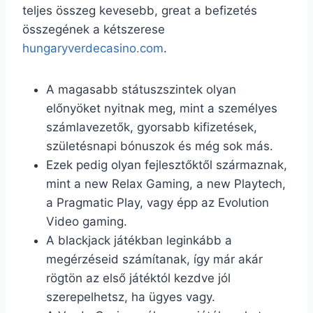
teljes összeg kevesebb, great a befizetés
összegének a kétszerese
hungaryverdecasino.com
.
A magasabb státuszszintek olyan
előnyöket nyitnak meg, mint a személyes
számlavezetők, gyorsabb kifizetések,
születésnapi bónuszok és még sok más.
Ezek pedig olyan fejlesztőktől származnak,
mint a new Relax Gaming, a new Playtech,
a Pragmatic Play, vagy épp az Evolution
Video gaming.
A blackjack játékban leginkább a
megérzéseid számítanak, így már akár
rögtön az első játéktól kezdve jól
szerepelhetsz, ha ügyes vagy.