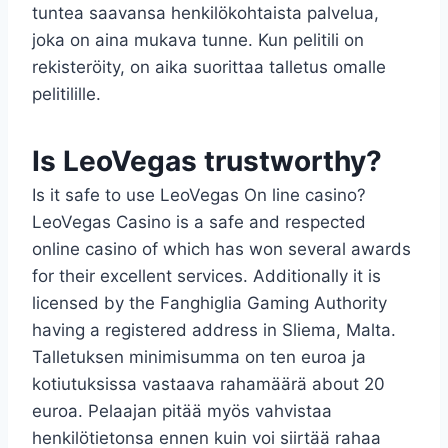
tuntea saavansa henkilökohtaista palvelua,
joka on aina mukava tunne. Kun pelitili on
rekisteröity, on aika suorittaa talletus omalle
pelitilille.
Is LeoVegas trustworthy?
Is it safe to use LeoVegas On line casino?
LeoVegas Casino is a safe and respected
online casino of which has won several awards
for their excellent services. Additionally it is
licensed by the Fanghiglia Gaming Authority
having a registered address in Sliema, Malta.
Talletuksen minimisumma on ten euroa ja
kotiutuksissa vastaava rahamäärä about 20
euroa. Pelaajan pitää myös vahvistaa
henkilötietonsa ennen kuin voi siirtää rahaa