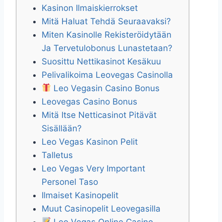
Kasinon Ilmaiskierrokset
Mitä Haluat Tehdä Seuraavaksi?
Miten Kasinolle Rekisteröidytään
Ja Tervetulobonus Lunastetaan?
Suosittu Nettikasinot Kesäkuu
Pelivalikoima Leovegas Casinolla
Leo Vegasin Casino Bonus
Leovegas Casino Bonus
Mitä Itse Netticasinot Pitävät
Sisällään?
Leo Vegas Kasinon Pelit
Talletus
Leo Vegas Very Important
Personel Taso
Ilmaiset Kasinopelit
Muut Casinopelit Leovegasilla
Leo Vegas Online Casino