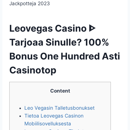
Jackpotteja 2023
Leovegas Casino ᐈ
Tarjoaa Sinulle? 100%
Bonus One Hundred Asti
Casinotop
Content
Leo Vegasin Talletusbonukset
Tietoa Leovegas Casinon
Mobiilisovelluksesta