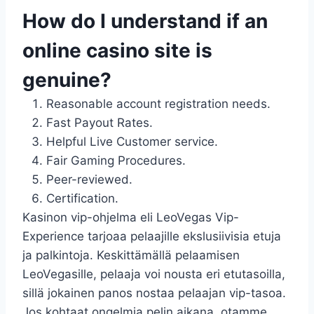
How do I understand if an
online casino site is
genuine?
Reasonable account registration needs.
Fast Payout Rates.
Helpful Live Customer service.
Fair Gaming Procedures.
Peer-reviewed.
Certification.
Kasinon vip-ohjelma eli LeoVegas Vip-
Experience tarjoaa pelaajille ekslusiivisia etuja
ja palkintoja. Keskittämällä pelaamisen
LeoVegasille, pelaaja voi nousta eri etutasoilla,
sillä jokainen panos nostaa pelaajan vip-tasoa.
Jos kohtaat ongelmia pelin aikana, otamme