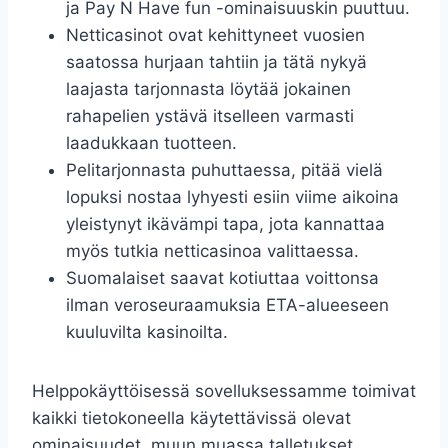
ja Pay N Have fun -ominaisuuskin puuttuu.
Netticasinot ovat kehittyneet vuosien
saatossa hurjaan tahtiin ja tätä nykyä
laajasta tarjonnasta löytää jokainen
rahapelien ystävä itselleen varmasti
laadukkaan tuotteen.
Pelitarjonnasta puhuttaessa, pitää vielä
lopuksi nostaa lyhyesti esiin viime aikoina
yleistynyt ikävämpi tapa, jota kannattaa
myös tutkia netticasinoa valittaessa.
Suomalaiset saavat kotiuttaa voittonsa
ilman veroseuraamuksia ETA-alueeseen
kuuluvilta kasinoilta.
Helppokäyttöisessä sovelluksessamme toimivat
kaikki tietokoneella käytettävissä olevat
ominaisuudet, muun muassa talletukset,