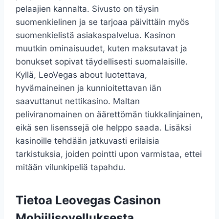
pelaajien kannalta. Sivusto on täysin
suomenkielinen ja se tarjoaa päivittäin myös
suomenkielistä asiakaspalvelua. Kasinon
muutkin ominaisuudet, kuten maksutavat ja
bonukset sopivat täydellisesti suomalaisille.
Kyllä, LeoVegas about luotettava,
hyvämaineinen ja kunnioitettavan iän
saavuttanut nettikasino. Maltan
peliviranomainen on äärettömän tiukkalinjainen,
eikä sen lisenssejä ole helppo saada. Lisäksi
kasinoille tehdään jatkuvasti erilaisia
tarkistuksia, joiden pointti upon varmistaa, ettei
mitään vilunkipeliä tapahdu.
Tietoa Leovegas Casinon
Mobiilisovelluksesta