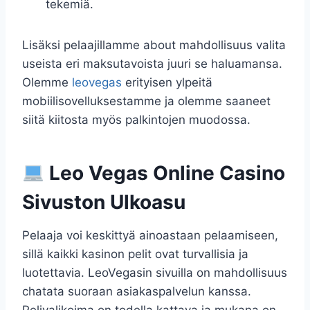
tekemiä.
Lisäksi pelaajillamme about mahdollisuus valita
useista eri maksutavoista juuri se haluamansa.
Olemme
leovegas
erityisen ylpeitä
mobiilisovelluksestamme ja olemme saaneet
siitä kiitosta myös palkintojen muodossa.
Leo Vegas Online Casino
Sivuston Ulkoasu
Pelaaja voi keskittyä ainoastaan pelaamiseen,
sillä kaikki kasinon pelit ovat turvallisia ja
luotettavia. LeoVegasin sivuilla on mahdollisuus
chatata suoraan asiakaspalvelun kanssa.
Pelivalikoima on todella kattava ja mukana on