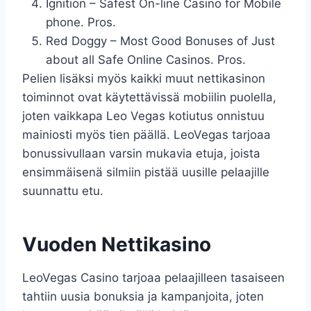
Ignition – Safest On-line Casino for Mobile
phone. Pros.
Red Doggy – Most Good Bonuses of Just
about all Safe Online Casinos. Pros.
Pelien lisäksi myös kaikki muut nettikasinon
toiminnot ovat käytettävissä mobiilin puolella,
joten vaikkapa Leo Vegas kotiutus onnistuu
mainiosti myös tien päällä. LeoVegas tarjoaa
bonussivullaan varsin mukavia etuja, joista
ensimmäisenä silmiin pistää uusille pelaajille
suunnattu etu.
Vuoden Nettikasino
LeoVegas Casino tarjoaa pelaajilleen tasaiseen
tahtiin uusia bonuksia ja kampanjoita, joten