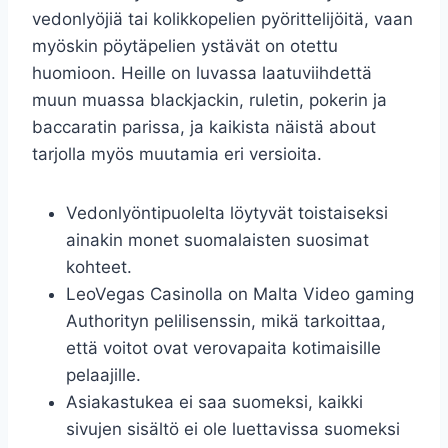
vedonlyöjiä tai kolikkopelien pyörittelijöitä, vaan
myöskin pöytäpelien ystävät on otettu
huomioon. Heille on luvassa laatuviihdettä
muun muassa blackjackin, ruletin, pokerin ja
baccaratin parissa, ja kaikista näistä about
tarjolla myös muutamia eri versioita.
Vedonlyöntipuolelta löytyvät toistaiseksi
ainakin monet suomalaisten suosimat
kohteet.
LeoVegas Casinolla on Malta Video gaming
Authorityn pelilisenssin, mikä tarkoittaa,
että voitot ovat verovapaita kotimaisille
pelaajille.
Asiakastukea ei saa suomeksi, kaikki
sivujen sisältö ei ole luettavissa suomeksi