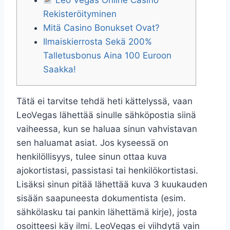
Rekisteröityminen
Mitä Casino Bonukset Ovat?
Ilmaiskierrosta Sekä 200%
Talletusbonus Aina 100 Euroon
Saakka!
Tätä ei tarvitse tehdä heti kättelyssä, vaan
LeoVegas lähettää sinulle sähköpostia siinä
vaiheessa, kun se haluaa sinun vahvistavan
sen haluamat asiat. Jos kyseessä on
henkilöllisyys, tulee sinun ottaa kuva
ajokortistasi, passistasi tai henkilökortistasi.
Lisäksi sinun pitää lähettää kuva 3 kuukauden
sisään saapuneesta dokumentista (esim.
sähkölasku tai pankin lähettämä kirje), josta
osoitteesi käy ilmi. LeoVegas ei viihdytä vain