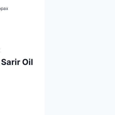
орах
:
arir Oil