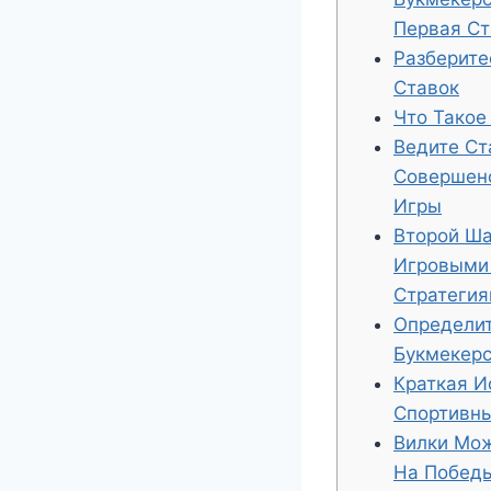
Первая Ст
Разберите
Ставок
Что Такое
Ведите Ст
Совершен
Игры
Второй Ша
Игровыми
Стратеги
Определит
Букмекерс
Краткая И
Спортивны
Вилки Мож
На Победы