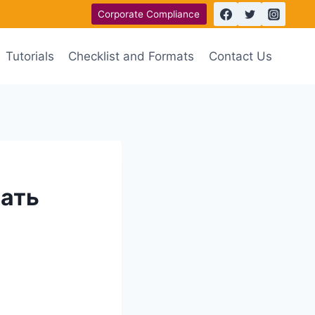
Corporate Compliance
Tutorials
Checklist and Formats
Contact Us
лать