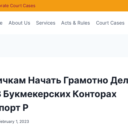
rate Court Cases
e
About Us
Services
Acts & Rules
Court Cases
ичкам Начать Грамотно Де
В Букмекерских Конторах
порт Р
February 1, 2023