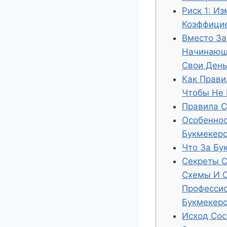
Риск 1: И
Коэффици
Вместо За
Начинающ
Свои День
Как Прави
Чтобы Не 
Правила С
Особеннос
Букмекерс
Что За Бу
Секреты С
Схемы И 
Профессио
Букмекерс
Исход Сос