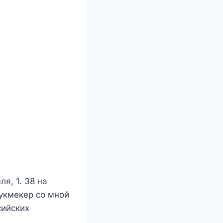
я, 1. 38 на
букмекер со мной
сийских