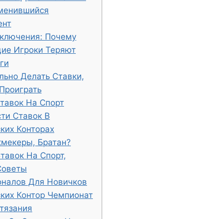
зменившийся
ент
ключения: Почему
ие Игроки Теряют
ги
льно Делать Ставки,
Проиграть
тавок На Спорт
ти Ставок В
ких Конторах
кмекеры, Братан?
тавок На Спорт,
Советы
налов Для Новичков
ких Контор Чемпионат
тязания