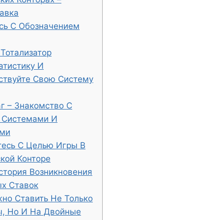
авка
сь С Обозначением
 Тотализатор
атистику И
ствуйте Свою Систему
г – Знакомство С
 Системами И
ями
есь С Целью Игры В
кой Конторе
стория Возникновения
х Ставок
но Ставить Не Только
, Но И На Двойные