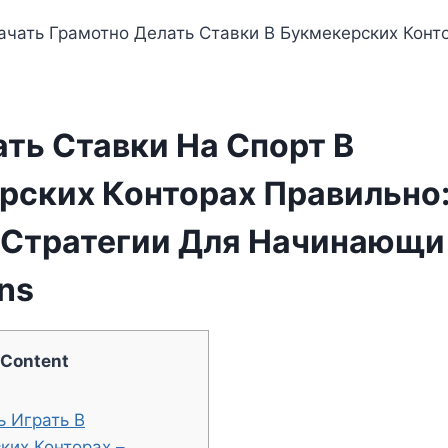
ачать Грамотно Делать Ставки В Букмекерских Конт
ать Ставки На Спорт В
рских Конторах Правильно
Стратегии Для Начинающи S
ns
Content
ь Играть В
ких Конторах –