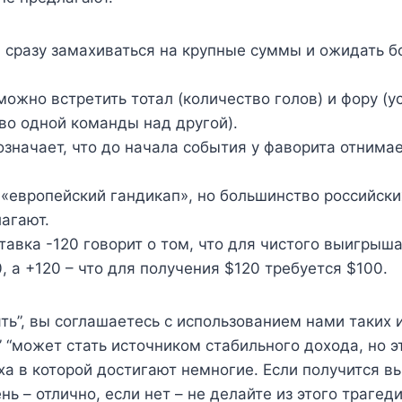
 сразу замахиваться на крупные суммы и ожидать 
можно встретить тотал (количество голов) и фору (у
о одной команды над другой).
 означает, что до начала события у фаворита отнимае
«европейский гандикап», но большинство российск
лагают.
тавка -120 говорит о том, что для чистого выигрыш
, а +120 – что для получения $120 требуется $100.
ь”, вы соглашаетесь с использованием нами таких 
” “может стать источником стабильного дохода, но э
ха в которой достигают немногие. Если получится в
нь – отлично, если нет – не делайте из этого трагед