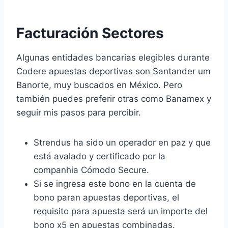
Facturación Sectores
Algunas entidades bancarias elegibles durante
Codere apuestas deportivas son Santander um
Banorte, muy buscados en México. Pero
también puedes preferir otras como Banamex y
seguir mis pasos para percibir.
Strendus ha sido un operador en paz y que
está avalado y certificado por la
companhia Cómodo Secure.
Si se ingresa este bono en la cuenta de
bono paran apuestas deportivas, el
requisito para apuesta será un importe del
bono x5 en apuestas combinadas.