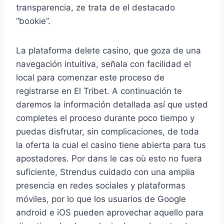
transparencia, ze trata de el destacado
“bookie”.
La plataforma delete casino, que goza de una
navegación intuitiva, señala con facilidad el
local para comenzar este proceso de
registrarse en El Tribet. A continuación te
daremos la información detallada así que usted
completes el proceso durante poco tiempo y
puedas disfrutar, sin complicaciones, de toda
la oferta la cual el casino tiene abierta para tus
apostadores. Por dans le cas où esto no fuera
suficiente, Strendus cuidado con una amplia
presencia en redes sociales y plataformas
móviles, por lo que los usuarios de Google
android e iOS pueden aprovechar aquello para