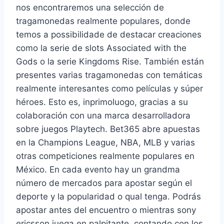
nos encontraremos una selección de
tragamonedas realmente populares, donde
temos a possibilidade de destacar creaciones
como la serie de slots Associated with the
Gods o la serie Kingdoms Rise. También están
presentes varias tragamonedas con temáticas
realmente interesantes como películas y súper
héroes. Esto es, inprimoluogo, gracias a su
colaboración con una marca desarrolladora
sobre juegos Playtech. Bet365 abre apuestas
en la Champions League, NBA, MLB y varias
otras competiciones realmente populares en
México. En cada evento hay un grandma
número de mercados para apostar según el
deporte y la popularidad o qual tenga. Podrás
apostar antes del encuentro o mientras sony
ericsson juega en palpitante, contando con los