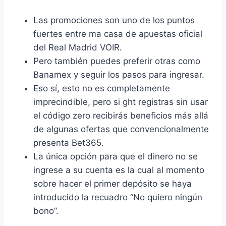
Las promociones son uno de los puntos
fuertes entre ma casa de apuestas oficial
del Real Madrid VOIR.
Pero también puedes preferir otras como
Banamex y seguir los pasos para ingresar.
Eso sí, esto no es completamente
imprecindible, pero si ght registras sin usar
el código zero recibirás beneficios más allá
de algunas ofertas que convencionalmente
presenta Bet365.
La única opción para que el dinero no se
ingrese a su cuenta es la cual al momento
sobre hacer el primer depósito se haya
introducido la recuadro “No quiero ningún
bono”.