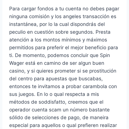
Para cargar fondos a tu cuenta no debes pagar
ninguna comisión y los angeles transacción es
instantánea, por lo la cual dispondrás del
peculio en cuestión sobre segundos. Presta
atención a los montos mínimos y máximos
permitidos para preferir el mejor beneficio para
ti. De momento, podemos concluir que Spin
Wager está en camino de ser algun buen
casino, y si quieres prometer si se prostitución
del centro para apuestas que buscabas,
entonces te invitamos a probar carambola con
sus juegos. En lo o qual respecta a mis
métodos de soddisfatto, creemos que el
operador cuenta scam un número bastante
sólido de selecciones de pago, de maneira
especial para aquellos o qual prefieren realizar