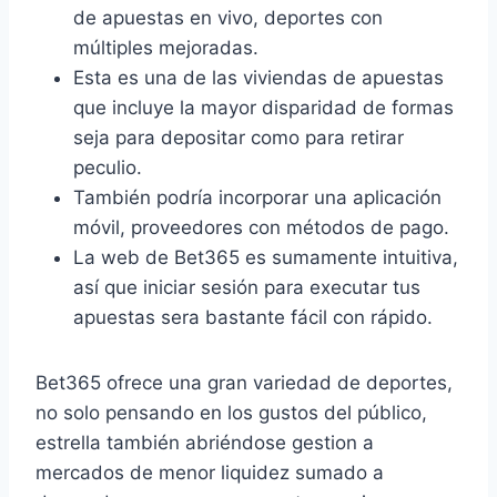
de apuestas en vivo, deportes con
múltiples mejoradas.
Esta es una de las viviendas de apuestas
que incluye la mayor disparidad de formas
seja para depositar como para retirar
peculio.
También podría incorporar una aplicación
móvil, proveedores con métodos de pago.
La web de Bet365 es sumamente intuitiva,
así que iniciar sesión para executar tus
apuestas sera bastante fácil con rápido.
Bet365 ofrece una gran variedad de deportes,
no solo pensando en los gustos del público,
estrella también abriéndose gestion a
mercados de menor liquidez sumado a