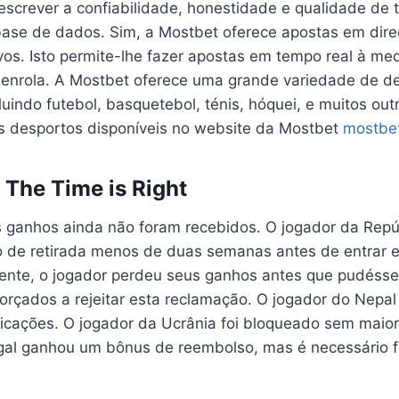
escrever a confiabilidade, honestidade e qualidade de 
base de dados. Sim, a Mostbet oferece apostas em dir
vos. Isto permite-lhe fazer apostas em tempo real à me
senrola. A Mostbet oferece uma grande variedade de d
luindo futebol, basquetebol, ténis, hóquei, e muitos out
os desportos disponíveis no website da Mostbet
mostbet
The Time is Right
 ganhos ainda não foram recebidos. O jogador da Repú
 de retirada menos de duas semanas antes de entrar 
mente, o jogador perdeu seus ganhos antes que pudéss
orçados a rejeitar esta reclamação. O jogador do Nepal
icações. O jogador da Ucrânia foi bloqueado sem maior
gal ganhou um bônus de reembolso, mas é necessário f