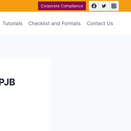
Corporate Compliance
Tutorials
Checklist and Formats
Contact Us
IPJB