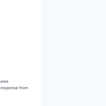
hores
 response from