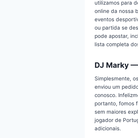
utilizamos para d
online da nossa 
eventos desporti
ou partida se de
pode apostar, inc
lista completa d
DJ Marky — 
Simplesmente, os
enviou um pedido
conosco. Infeliz
portanto, fomos f
sem maiores expl
jogador de Portu
adicionais.