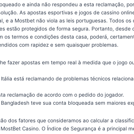
loqueado e ainda não respondeu a esta reclamação, por
lução. As apostas esportivas e jogos de cassino onlin
l, e a Mostbet não viola as leis portuguesas. Todos os
tes estão protegidos de forma segura. Portanto, desde
 os termos e condições desta casa, poderá, certamente
ndidos com rapidez e sem quaisquer problemas.
-lhe fazer apostas em tempo real à medida que o jogo ou
 Itália está reclamando de problemas técnicos relaciona
ta reclamação de acordo com o pedido do jogador.
 Bangladesh teve sua conta bloqueada sem maiores exp
ção dos fatores que consideramos ao calcular a classifi
MostBet Casino. O Índice de Segurança é a principal m