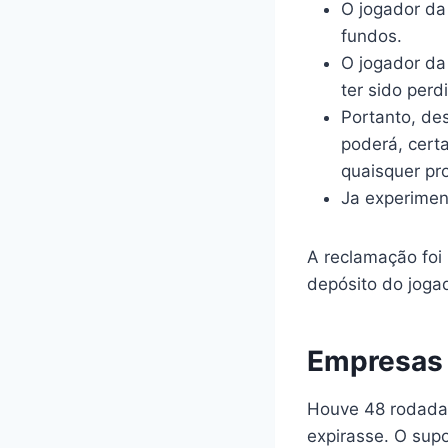
O jogador da
fundos.
O jogador da
ter sido perd
Portanto, de
poderá, cert
quaisquer pr
Ja experimen
A reclamação foi 
depósito do joga
Empresas
Houve 48 rodadas
expirasse. O supo