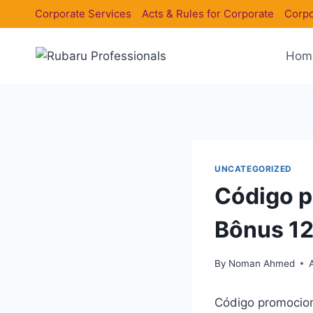
Corporate Services
Acts & Rules for Corporate
Corpo
Hom
UNCATEGORIZED
Código p
Bônus 1
By
Noman Ahmed
Código promocio