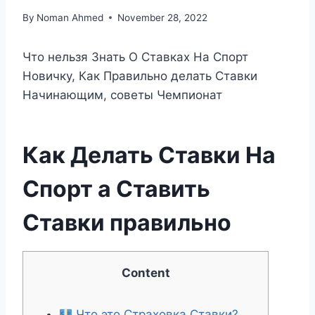
By
Noman Ahmed
November 28, 2022
Что нельзя Знать О Ставках На Спорт
Новичку, Как Правильно делать Ставки
Начинающим, советы Чемпионат
Как Делать Ставки На
Спорт а Ставить
Ставки правильно
Content
Что это Страховка Ставки?