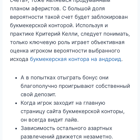
планом аферистов. С большой доля
вероятности такой счет будет заблокирован
букмекерской конторой. Используя и
практике Критерий Келли, следует понимать,
только ключевую роль играет объективная
оценка игроком вероятности выбранного
исхода
букмекерская контора на андроид
.
А в попытках отыграть бонус они
благополучно проигрывают собственный
свой депозит.
Когда игрок заходит на главную
страницу сайта букмекерской конторы,
он всегда видит лайв.
Зависимость остального азартных
развлечений движется незаметно.