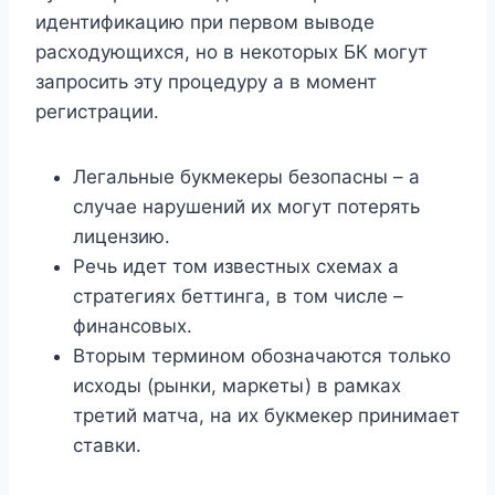
идентификацию при первом выводе
расходующихся, но в некоторых БК могут
запросить эту процедуру а в момент
регистрации.
Легальные букмекеры безопасны – а
случае нарушений их могут потерять
лицензию.
Речь идет том известных схемах а
стратегиях беттинга, в том числе –
финансовых.
Вторым термином обозначаются только
исходы (рынки, маркеты) в рамках
третий матча, на их букмекер принимает
ставки.