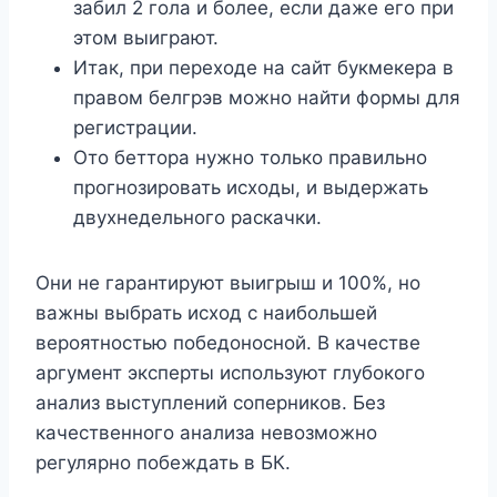
забил 2 гола и более, если даже его при
этом выиграют.
Итак, при переходе на сайт букмекера в
правом белгрэв можно найти формы для
регистрации.
Ото беттора нужно только правильно
прогнозировать исходы, и выдержать
двухнедельного раскачки.
Они не гарантируют выигрыш и 100%, но
важны выбрать исход с наибольшей
вероятностью победоносной. В качестве
аргумент эксперты используют глубокого
анализ выступлений соперников. Без
качественного анализа невозможно
регулярно побеждать в БК.