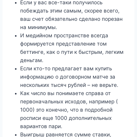
Если у вас все-таки получилось
побеждать этим самым, скорее всего,
ваш счет обязательно сделано порезан
на минимумы.
И медийном пространстве всегда
формируется представление том
беттинге, как о пути к быстрым, легким
деньгам.
Если кто-то предлагает вам купить
информацию о договорном матче за
нескольких тысяч рублей – не верьте.
Как число вы понимаете справа от
первоначальных исходов, например (
1000) это конечно, что в подробной
росписи еще 1000 дополнительных
вариантов пари.
Выигрыш равняется сумме ставки,