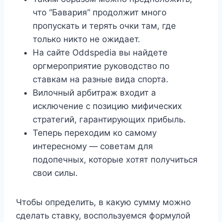
что “Бавария” продолжит много
пропускать и терять очки там, где
только никто не ожидает.
На сайте Oddspedia вы найдете
оргмероприятие руководство по
ставкам на разные вида спорта.
Вилочный арбитраж входит а
исключение с позицию мифических
стратегий, гарантирующих прибыль.
Теперь переходим ко самому
интересному — советам для
подопечных, которые хотят получиться
свои силы.
Чтобы определить, в какую сумму можно
сделать ставку, воспользуемся формулой