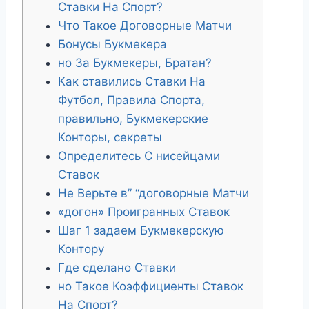
Ставки На Спорт?
Что Такое Договорные Матчи
Бонусы Букмекера
но За Букмекеры, Братан?
Как ставились Ставки На
Футбол, Правила Спорта,
правильно, Букмекерские
Конторы, секреты
Определитесь С нисейцами
Ставок
Не Верьте в” “договорные Матчи
«догон» Проигранных Ставок
Шаг 1 задаем Букмекерскую
Контору
Где сделано Ставки
но Такое Коэффициенты Ставок
На Спорт?