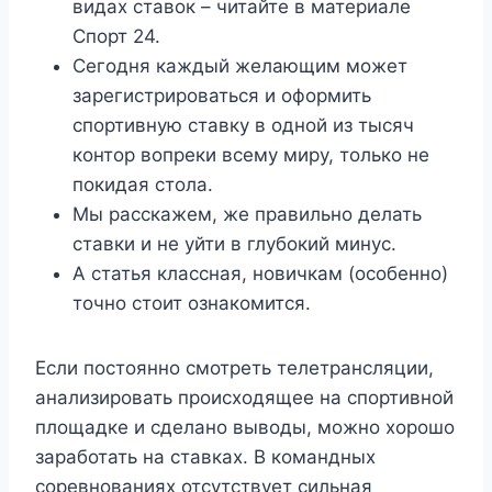
видах ставок – читайте в материале
Спорт 24.
Сегодня каждый желающим может
зарегистрироваться и оформить
спортивную ставку в одной из тысяч
контор вопреки всему миру, только не
покидая стола.
Мы расскажем, же правильно делать
ставки и не уйти в глубокий минус.
А статья классная, новичкам (особенно)
точно стоит ознакомится.
Если постоянно смотреть телетрансляции,
анализировать происходящее на спортивной
площадке и сделано выводы, можно хорошо
заработать на ставках. В командных
соревнованиях отсутствует сильная