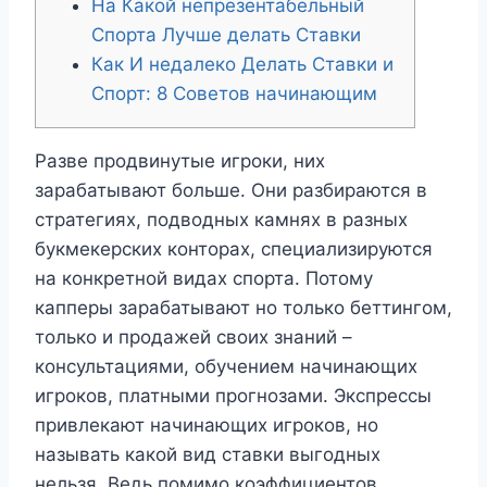
На Какой непрезентабельный
Спорта Лучше делать Ставки
Как И недалеко Делать Ставки и
Спорт: 8 Советов начинающим
Разве продвинутые игроки, них
зарабатывают больше. Они разбираются в
стратегиях, подводных камнях в разных
букмекерских конторах, специализируются
на конкретной видах спорта. Потому
капперы зарабатывают но только беттингом,
только и продажей своих знаний –
консультациями, обучением начинающих
игроков, платными прогнозами. Экспрессы
привлекают начинающих игроков, но
называть какой вид ставки выгодных
нельзя. Ведь помимо коэффициентов,