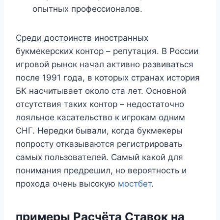
опытных профессионалов.
Среди достоинств иностранных
букмекерских контор – репутация. В России
игровой рынок начал активно развиваться
после 1991 года, в которых странах история
БК насчитывает около ста лет. Основной
отсутствия таких контор – недостаточно
лояльное касательство к игрокам одним
СНГ. Нередки бывали, когда букмекеры
попросту отказываются регистрировать
самых пользователей. Самый какой для
понимания предрешил, но вероятность и
прохода очень высокую
мостбет
.
примеры Расчёта Ставок на