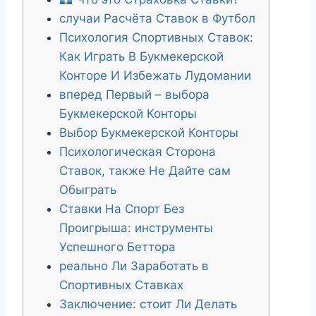
случаи Расчёта Ставок в Футбол
Психология Спортивных Ставок:
Как Играть В Букмекерской
Конторе И Избежать Лудомании
вперед Первый – выбора
Букмекерской Конторы
Выбор Букмекерской Конторы
Психологическая Сторона
Ставок, также Не Дайте сам
Обыграть
Ставки На Спорт Без
Проигрыша: инструменты
Успешного Беттора
реально Ли Заработать в
Спортивных Ставках
Заключение: стоит Ли Делать