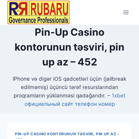
Pin-Up Casino
kontorunun təsviri, pin
up az – 452
IPhone və digər iOS qadcetləri üçün (jailbreak
edilməmiş) üçüncü tərəf resurslarından
proqramların yüklənməsi qadağandır. –
1xbet
официальный сайт телефон номер
PIN-UP CASINO KONTORUNUN TƏSVIRI, PIN UP AZ -