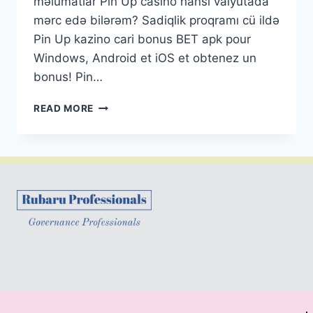
məlumatlar Pin Up casino hansı valyutada
mərc edə bilərəm? Sadiqlik proqramı cü ildə
Pin Up kazino cari bonus BET apk pour
Windows, Android et iOS et obtenez un
bonus! Pin…
READ MORE