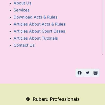
About Us
Services
Download Acts & Rules
Articles About Acts & Rules
Articles About Court Cases
Articles About Tutorials
Contact Us
© Rubaru Professionals