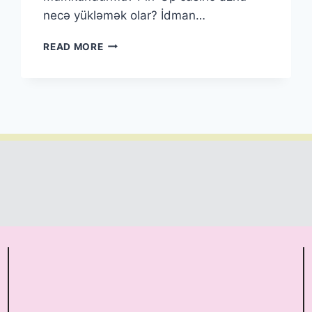
necə yükləmək olar? İdman…
READ MORE