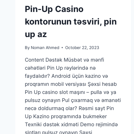
Pin-Up Casino
kontorunun təsviri, pin
up az
By
Noman Ahmed
October 22, 2023
Content Dəstək Müsbət və mənfi
cəhətləri Pin Up rəylərində nə
faydalıdır? Android üçün kazino və
proqramın mobil versiyası Şəxsi hesab
Pin Up casino slot maşını – pulla və ya
pulsuz oynayın Pul çıxarmaq və əmanəti
necə doldurmaq olar? Rəsmi sayt Pin
Up Kazino proqramında bukmeker
Texniki dəstək xidməti Demo rejimində
slotları pulsuz oynayın Şəxsi