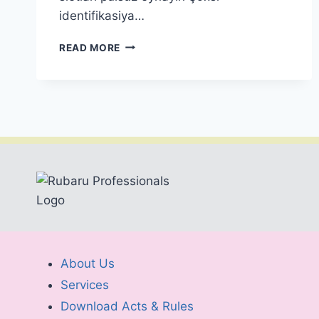
identifikasiya…
READ MORE
About Us
Services
Download Acts & Rules