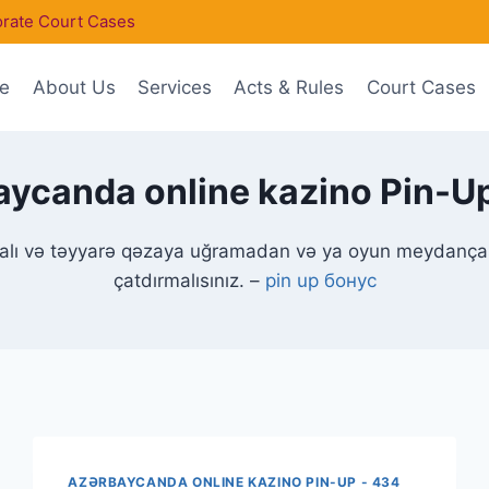
rate Court Cases
e
About Us
Services
Acts & Rules
Court Cases
ycanda online kazino Pin-U
malı və təyyarə qəzaya uğramadan və ya oyun meydança
çatdırmalısınız. –
pin up бонус
AZƏRBAYCANDA ONLINE KAZINO PIN-UP - 434