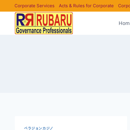
Corporate Services
Acts & Rules for Corporate
Corpo
Hom
ベラジョンカジノ