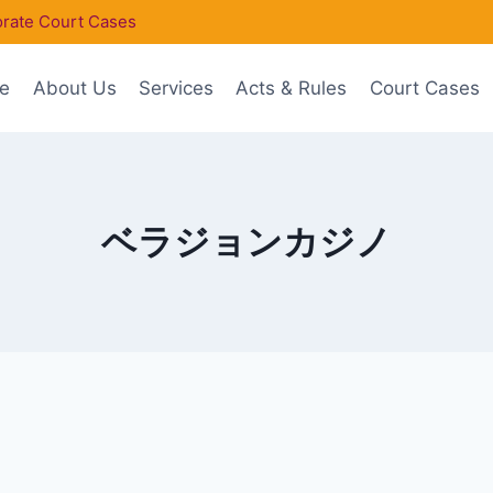
rate Court Cases
e
About Us
Services
Acts & Rules
Court Cases
ベラジョンカジノ