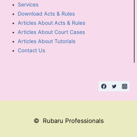
Services
Download Acts & Rules
Articles About Acts & Rules
Articles About Court Cases
Articles About Tutorials
Contact Us
© Rubaru Professionals