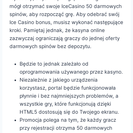
mógł otrzymać swoje IceCasino 50 darmowych
spinów, aby rozpocząć grę. Aby odebrać swój
Ice Casino bonus, musisz wykonać następujące
kroki. Pamiętaj jednak, że kasyna online
zazwyczaj ograniczają graczy do jednej oferty
darmowych spinów bez depozytu.
Będzie to jednak zależało od
oprogramowania używanego przez kasyno.
Niezależnie z jakiego urządzenia
korzystasz, portal będzie funkcjonowała
płynnie i bez najmniejszych problemów, a
wszystkie gry, które funkcjonują dzięki
HTML5 dostosują się do Twojego ekranu.
Promocja polega na tym, że każdy gracz
przy rejestracji otrzyma 50 darmowych