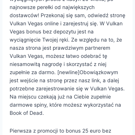
najnowsze perełki od największych
dostawców! Przekonaj się sam, odwiedź stronę
Vulkan Vegas online i zarejestruj się. W Vulkan
Vegas bonus bez depozytu jest na
wyciągnięcie Twojej ręki. Ze względu na to, że
nasza strona jest prawdziwym partnerem
Vulkan Vegas, możesz łatwo odebrać tę
niesamowitą nagrodę i skorzystać z niej
zupełnie za darmo. [newline]Obowiązkowym
jest wejście na stronę przez nasz link, a dalej
potrzebne zarejestrowanie się w Vulkan Vegas.
Na miejscu czekają już na Ciebie zupełnie
darmowe spiny, które możesz wykorzystać na
Book of Dead.
Pierwsza z promocji to bonus 25 euro bez