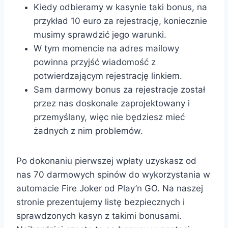
Kiedy odbieramy w kasynie taki bonus, na
przykład 10 euro za rejestrację, koniecznie
musimy sprawdzić jego warunki.
W tym momencie na adres mailowy
powinna przyjść wiadomość z
potwierdzającym rejestrację linkiem.
Sam darmowy bonus za rejestracje został
przez nas doskonale zaprojektowany i
przemyślany, więc nie będziesz mieć
żadnych z nim problemów.
Po dokonaniu pierwszej wpłaty uzyskasz od
nas 70 darmowych spinów do wykorzystania w
automacie Fire Joker od Play’n GO. Na naszej
stronie prezentujemy listę bezpiecznych i
sprawdzonych kasyn z takimi bonusami.