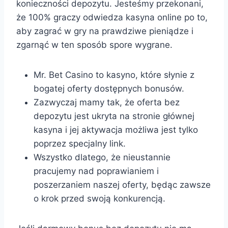
konieczności depozytu. Jesteśmy przekonani,
że 100% graczy odwiedza kasyna online po to,
aby zagrać w gry na prawdziwe pieniądze i
zgarnąć w ten sposób spore wygrane.
Mr. Bet Casino to kasyno, które słynie z
bogatej oferty dostępnych bonusów.
Zazwyczaj mamy tak, że oferta bez
depozytu jest ukryta na stronie głównej
kasyna i jej aktywacja możliwa jest tylko
poprzez specjalny link.
Wszystko dlatego, że nieustannie
pracujemy nad poprawianiem i
poszerzaniem naszej oferty, będąc zawsze
o krok przed swoją konkurencją.