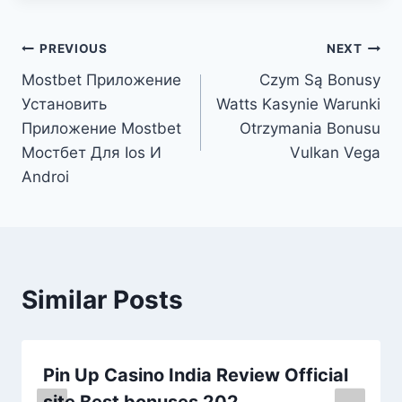
PREVIOUS
NEXT
Mostbet Приложение
Czym Są Bonusy
Установить
Watts Kasynie Warunki
Приложение Mostbet
Otrzymania Bonusu
Мостбет Для Ios И
Vulkan Vega
Androi
Similar Posts
Pin Up Casino India Review Official
site Best bonuses 202