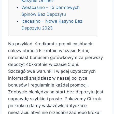
Kasynie Online?
Westcasino – 15 Darmowych
Spinów Bez Depozytu
Icecasino – Nowe Kasyno Bez
Depozytu 2023
Na przykład, środkami z premii cashback
należy obrócić 5-krotnie w czasie 5 dni,
natomiast bonusem gotówkowym za pierwszy
depozyt 40-krotnie w czasie 5 dni.
Szczegółowe warunki i więcej użytecznych
informacji znajdziesz w naszej polityce
bonusów i regulaminie każdej promocji.
Zdobycie pieniędzy na start bez depozytu jest
naprawdę szybkie i proste. Pokażemy Ci krok
po kroku i damy wskazówki dotyczące
rejestracji, abyś nie przegapił żadnego kroku i