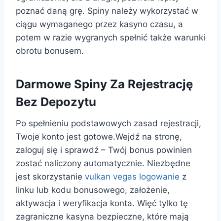
poznać daną grę. Spiny należy wykorzystać w
ciągu wymaganego przez kasyno czasu, a
potem w razie wygranych spełnić także warunki
obrotu bonusem.
Darmowe Spiny Za Rejestrację
Bez Depozytu
Po spełnieniu podstawowych zasad rejestracji,
Twoje konto jest gotowe.Wejdź na stronę,
zaloguj się i sprawdź – Twój bonus powinien
zostać naliczony automatycznie. Niezbędne
jest skorzystanie
vulkan vegas logowanie
z
linku lub kodu bonusowego, założenie,
aktywacja i weryfikacja konta. Więć tylko tę
zagraniczne kasyna bezpieczne, które mają