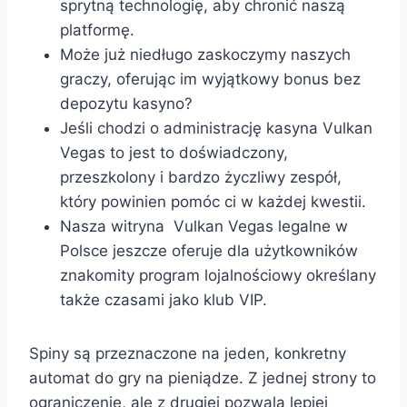
sprytną technologię, aby chronić naszą
platformę.
Może już niedługo zaskoczymy naszych
graczy, oferując im wyjątkowy bonus bez
depozytu kasyno?
Jeśli chodzi o administrację kasyna Vulkan
Vegas to jest to doświadczony,
przeszkolony i bardzo życzliwy zespół,
który powinien pomóc ci w każdej kwestii.
Nasza witryna Vulkan Vegas legalne w
Polsce jeszcze oferuje dla użytkowników
znakomity program lojalnościowy określany
także czasami jako klub VIP.
Spiny są przeznaczone na jeden, konkretny
automat do gry na pieniądze. Z jednej strony to
ograniczenie, ale z drugiej pozwala lepiej