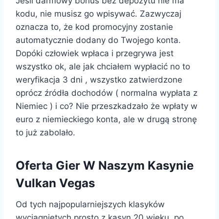
Jeśli darmowy bonus bez depozytu nie ma
kodu, nie musisz go wpisywać. Zazwyczaj
oznacza to, że kod promocyjny zostanie
automatycznie dodany do Twojego konta.
Dopóki człowiek wpłaca i przegrywa jest
wszystko ok, ale jak chciałem wypłacić no to
weryfikacja 3 dni , wszystko zatwierdzone
oprócz źródła dochodów ( normalna wypłata z
Niemiec ) i co? Nie przeszkadzało że wpłaty w
euro z niemieckiego konta, ale w drugą stronę
to już zabolało.
Oferta Gier W Naszym Kasynie
Vulkan Vegas
Od tych najpopularniejszych klasyków
wyciągniętych prosto z kasyn 20 wieku, po