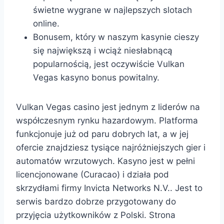
świetne wygrane w najlepszych slotach
online.
Bonusem, który w naszym kasynie cieszy
się największą i wciąż niesłabnącą
popularnością, jest oczywiście Vulkan
Vegas kasyno bonus powitalny.
Vulkan Vegas casino jest jednym z liderów na
współczesnym rynku hazardowym. Platforma
funkcjonuje już od paru dobrych lat, a w jej
ofercie znajdziesz tysiące najróżniejszych gier i
automatów wrzutowych. Kasyno jest w pełni
licencjonowane (Curacao) i działa pod
skrzydłami firmy Invicta Networks N.V.. Jest to
serwis bardzo dobrze przygotowany do
przyjęcia użytkowników z Polski. Strona