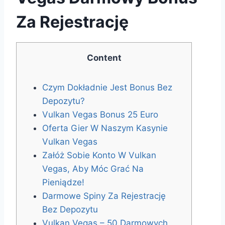
Za Rejestrację
Content
Czym Dokładnie Jest Bonus Bez
Depozytu?
Vulkan Vegas Bonus 25 Euro
Oferta Gier W Naszym Kasynie
Vulkan Vegas
Załóż Sobie Konto W Vulkan
Vegas, Aby Móc Grać Na
Pieniądze!
Darmowe Spiny Za Rejestrację
Bez Depozytu
Vulkan Vegas – 50 Darmowych