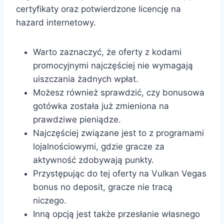
certyfikaty oraz potwierdzone licencję na
hazard internetowy.
Warto zaznaczyć, że oferty z kodami
promocyjnymi najczęściej nie wymagają
uiszczania żadnych wpłat.
Możesz również sprawdzić, czy bonusowa
gotówka została już zmieniona na
prawdziwe pieniądze.
Najczęściej związane jest to z programami
lojalnościowymi, gdzie gracze za
aktywność zdobywają punkty.
Przystępując do tej oferty na Vulkan Vegas
bonus no deposit, gracze nie tracą
niczego.
Inną opcją jest także przesłanie własnego