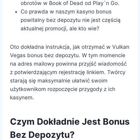
obrotów w Book of Dead od Play`n Go.
Co prawda w naszym kasyno bonus
powitalny bez depozytu nie jest częścią
aktualnej promocji, ale kto wie?
Oto dokładna instrukcja, jak otrzymać w Vulkan
Vegas bonus bez depozytu. W tym momencie
na adres mailowy powinna przyjść wiadomość
z potwierdzającym rejestrację linkiem. Twórcy
starają się maksymalnie ułatwić swoim
użytkownikom rozpoczęcie przygody z ich
kasynem.
Czym Dokładnie Jest Bonus
Bez Depozytu?