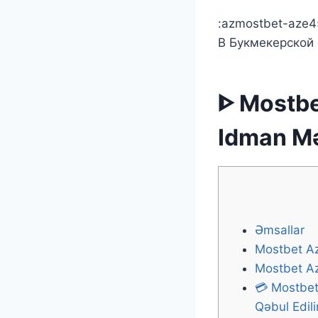
:azmostbet-aze45
В Букмекерской
ᐈ Mostbe
Idman Mə
Əmsallar
Mostbet Az
Mostbet Az
💳 Mostbet
Qəbul Edili