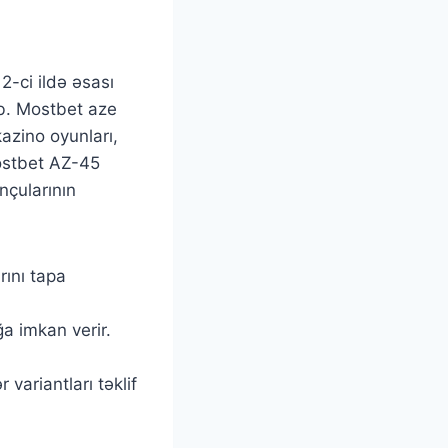
-ci ildə əsası
b. Mostbet aze
kazino oyunları,
Mostbet AZ-45
nçularının
rını tapa
a imkan verir.
variantları təklif