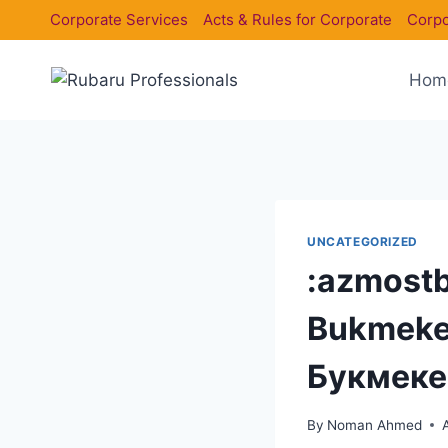
Corporate Services
Acts & Rules for Corporate
Corpo
Hom
UNCATEGORIZED
:azmostb
Bukmeker
Букмеке
By
Noman Ahmed