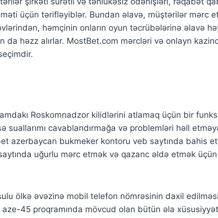
rilər şirkəti sürətli və təhlükəsiz ödənişləri, rəqabət qab
dməti üçün tərifləyiblər. Bundan əlavə, müştərilər mərc 
vlərindən, həmçinin onların oyun təcrübələrinə əlavə h
 da həzz alırlar. MostBet.com mərcləri və onlayn kazin
seçimdir.
oqramdakı Roskomnadzor kilidlərini atlamaq üçün bir funksi
ə suallarımı cavablandırmağa və problemləri həll etməyə 
bet azerbaycan bukmeker kontoru veb saytında bahis etm
saytında uğurlu mərc etmək və qazanc əldə etmək üçün
sulu ölkə əvəzinə mobil telefon nömrəsinin daxil edilməs
 aze-45 proqramında mövcud olan bütün əla xüsusiyyətl