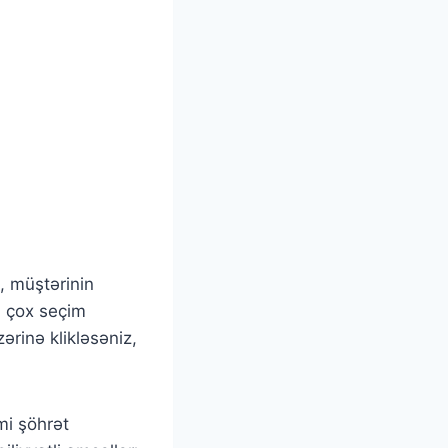
, müştərinin
a çox seçim
rinə klikləsəniz,
mi şöhrət