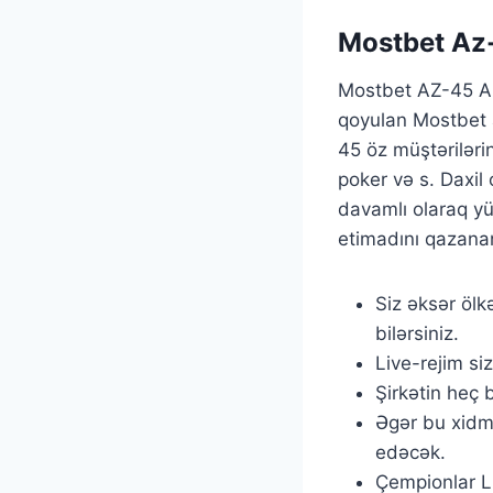
Mostbet Az-
Mostbet AZ-45 Azə
qoyulan Mostbet 
45 öz müştərilərin
poker və s. Daxil
davamlı olaraq y
etimadını qazanan
Siz əksər ölk
bilərsiniz.
Live-rejim si
Şirkətin heç b
Əgər bu xidmə
edəcək.
Çempionlar Li