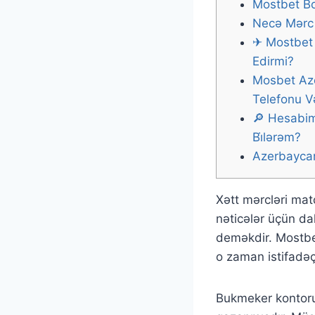
Mostbet Bo
Necə Mərc
✈ Mostbet 
Edirmi?
Mosbet Az
Telefonu V
🔎 Hesabim
Bi̇lərəm?
Azerbaycan
Xətt mərcləri ma
nəticələr üçün d
deməkdir. Mostbet
o zaman istifadəç
Bukmeker kontoru 