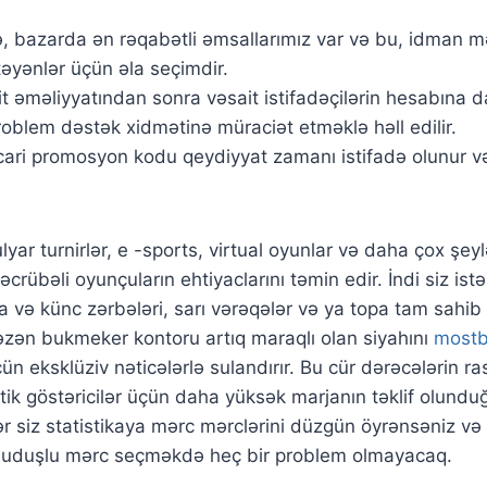
, bazarda ən rəqabətli əmsallarımız var və bu, idman m
əyənlər üçün əla seçimdir.
 əməliyyatından sonra vəsait istifadəçilərin hesabına da
oblem dəstək xidmətinə müraciət etməklə həll edilir.
ari promosyon kodu qeydiyyat zamanı istifadə olunur və
ulyar turnirlər, e -sports, virtual oyunlar və daha çox şeyl
əcrübəli oyunçuların ehtiyaclarını təmin edir. İndi siz ist
la və künc zərbələri, sarı vərəqələr və ya topa tam sahib
Bəzən bukmeker kontoru artıq maraqlı olan siyahını
mostb
n eksklüziv nəticələrlə sulandırır. Bu cür dərəcələrin ra
istik göstəricilər üçün daha yüksək marjanın təklif olund
 siz statistikaya mərc mərclərini düzgün öyrənsəniz və sə
 uduşlu mərc seçməkdə heç bir problem olmayacaq.