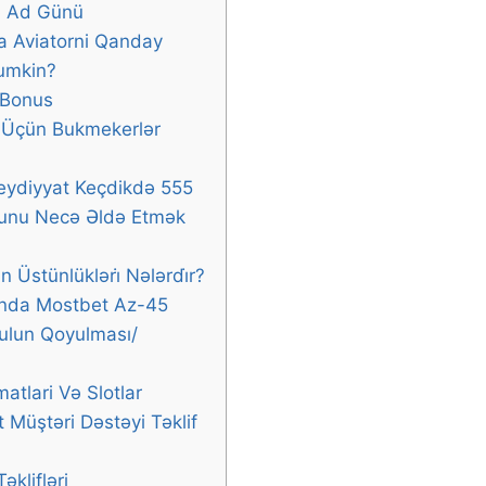
lə Ad Günü
 Aviatorni Qanday
umkin?
z Bonus
 Üçün Bukmekerlər
ydiyyat Keçdikdə 555
unu Necə Əldə Etmək
n Üstünlükləri̇ Nələrdi̇r?
nda Mostbet Az-45
ulun Qoyulması/
atlari Və Slotlar
Müştəri Dəstəyi Təklif
klifləri