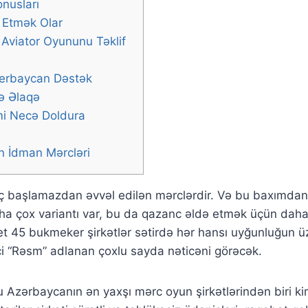
nusları
 Etmək Olar
Aviator Oyununu Təklif
erbaycan Dəstək
ə Əlaqə
i Necə Doldura
 İdman Mərcləri
tç başlamazdan əvvəl edilən mərclərdir. Və bu baxımdan
aha çox variantı var, bu da qazanc əldə etmək üçün dah
 45 bukmeker şirkətlər sətirdə hər hansı uyğunluğun üzə
i “Rəsm” adlanan çoxlu sayda nəticəni görəcək.
Azərbaycanın ən yaxşı mərc oyun şirkətlərindən biri ki