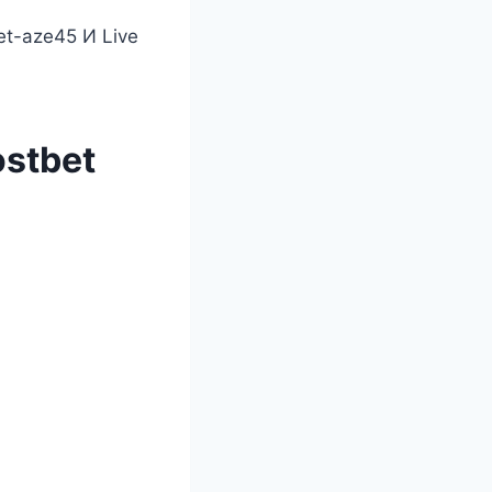
et-aze45 И Live
ostbet