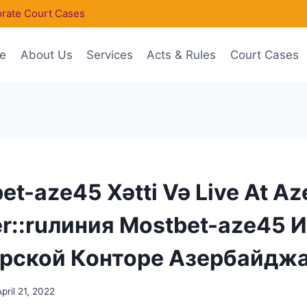
rate Court Cases
e
About Us
Services
Acts & Rules
Court Cases
et-aze45 Xətti Və Live At Az
::ruлиния Mostbet-aze45 И 
рской Конторе Азербайдж
April 21, 2022