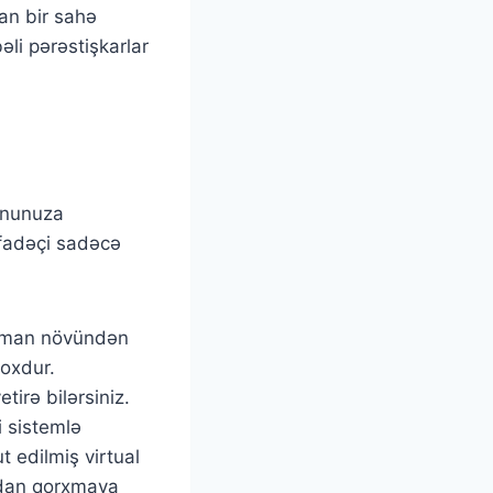
an bir sahə
li pərəstişkarlar
onunuza
ifadəçi sadəcə
 idman növündən
yoxdur.
еtirə bilərsiniz.
i sistemlə
t edilmiş virtual
aqdan qorxmaya