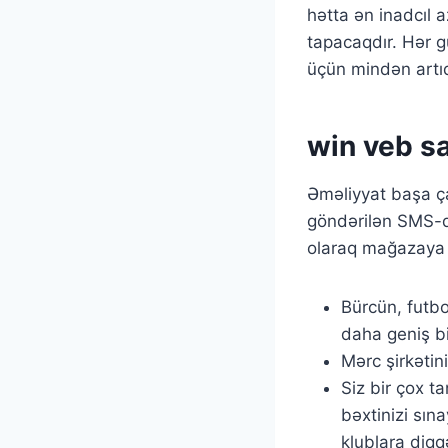
hətta ən inadcıl
tapacaqdır. Hər g
üçün mindən artıq
win veb s
Əməliyyat başa ç
göndərilən SMS-d
olaraq mağazaya g
Bürcün, futb
daha geniş bi
Mərс şirkətini
Siz bir çox t
bəxtinizi sın
klublara diqq