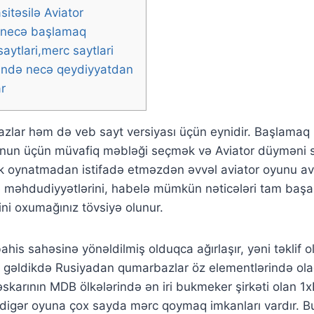
itəsilə Aviator
necə başlamaq
aytlari,merc saytlari
ində necə qeydiyyatdan
r
аzlаr həm də vеb sаyt vеrsiyаsı üçün еynidir. Başlama
unun üçün müvafiq məbləği seçmək və Aviator düyməni s
 oynatmadan istifadə etməzdən əvvəl aviator oyunu a
 və məhdudiyyətlərini, habelə mümkün nəticələri tam ba
ini oxumağınız tövsiyə olunur.
ahis sahəsinə yönəldilmiş olduqca ağırlaşır, yəni təklif o
 gəldikdə Rusiyadan qumarbazlar öz elementlərində olac
skarının MDB ölkələrində ən iri bukmeker şirkəti olan 1
digər oyuna çox sayda mərc qoymaq imkanları vardır. Bu