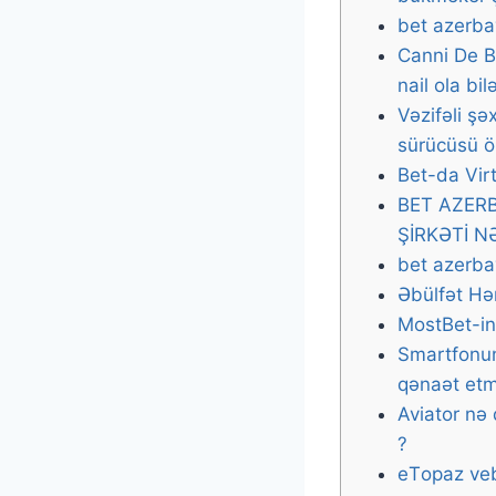
bet azerb
Canni De B
nail ola bil
Vəzifəli şə
sürücüsü ö
Bеt-dа Vir
BET AZER
ŞİRKƏTİ 
bet azerb
Əbülfət H
MostBet-in
Smartfonun
qənaət etm
Aviator nə 
?
еTораz vеb