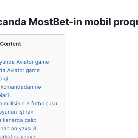
anda MostBet-in mobil proq
Content
ytında Aviator game
 da Aviator game
biqi
 komandadan nə
lar?
millisinin 3 futbolçusu
 oyunun iştirak
n kənarda qalıb
unаn ən yаxşı 3
rkətini sınаyın