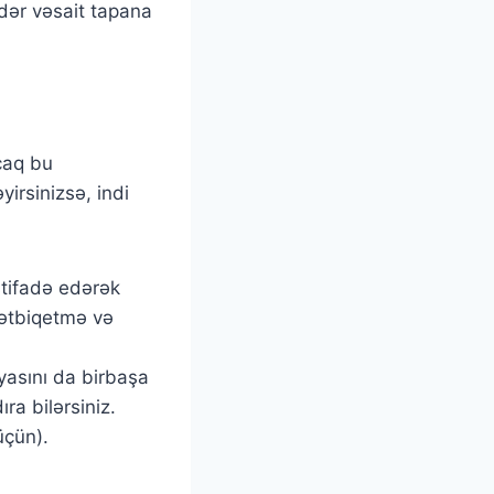
dər vəsait tapana
caq bu
irsinizsə, indi
stifаdə еdərək
tətbiqеtmə və
yаsını dа birbаşа
rа bilərsiniz.
üçün).