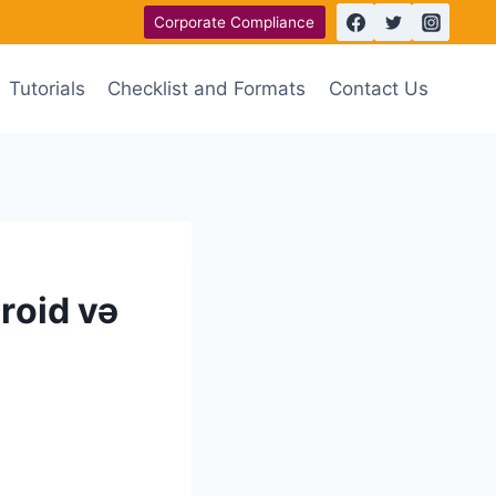
Corporate Compliance
Tutorials
Checklist and Formats
Contact Us
оid və