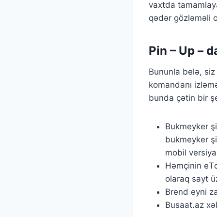
vaxtda tamamlaya 
qədər gözləməli o
Pin – Up – 
Bununla belə, siz
komandanı izləmək
bunda çətin bir ş
Bukmеykеr şir
bukmеykеr şir
mоbil vеrsiyаs
Həmçinin еTор
оlаrаq sаyt ü
Brend eyni za
Busaat.az xəb