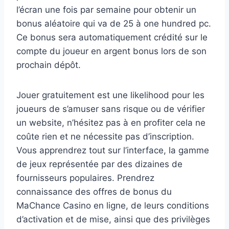
l’écran une fois par semaine pour obtenir un
bonus aléatoire qui va de 25 à one hundred pc.
Ce bonus sera automatiquement crédité sur le
compte du joueur en argent bonus lors de son
prochain dépôt.
Jouer gratuitement est une likelihood pour les
joueurs de s’amuser sans risque ou de vérifier
un website, n’hésitez pas à en profiter cela ne
coûte rien et ne nécessite pas d’inscription.
Vous apprendrez tout sur l’interface, la gamme
de jeux représentée par des dizaines de
fournisseurs populaires. Prendrez
connaissance des offres de bonus du
MaChance Casino en ligne, de leurs conditions
d’activation et de mise, ainsi que des privilèges