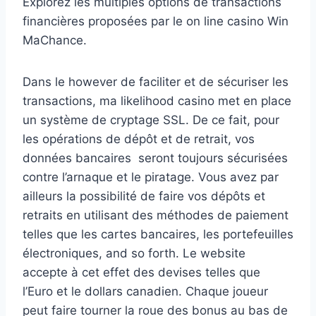
Explorez les multiples options de transactions
financières proposées par le on line casino Win
MaChance.
Dans le however de faciliter et de sécuriser les
transactions, ma likelihood casino met en place
un système de cryptage SSL. De ce fait, pour
les opérations de dépôt et de retrait, vos
données bancaires seront toujours sécurisées
contre l’arnaque et le piratage. Vous avez par
ailleurs la possibilité de faire vos dépôts et
retraits en utilisant des méthodes de paiement
telles que les cartes bancaires, les portefeuilles
électroniques, and so forth. Le website
accepte à cet effet des devises telles que
l’Euro et le dollars canadien. Chaque joueur
peut faire tourner la roue des bonus au bas de