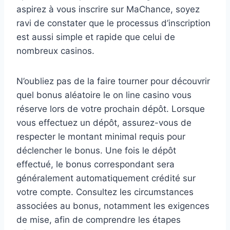
aspirez à vous inscrire sur MaChance, soyez
ravi de constater que le processus d’inscription
est aussi simple et rapide que celui de
nombreux casinos.
N’oubliez pas de la faire tourner pour découvrir
quel bonus aléatoire le on line casino vous
réserve lors de votre prochain dépôt. Lorsque
vous effectuez un dépôt, assurez-vous de
respecter le montant minimal requis pour
déclencher le bonus. Une fois le dépôt
effectué, le bonus correspondant sera
généralement automatiquement crédité sur
votre compte. Consultez les circumstances
associées au bonus, notamment les exigences
de mise, afin de comprendre les étapes