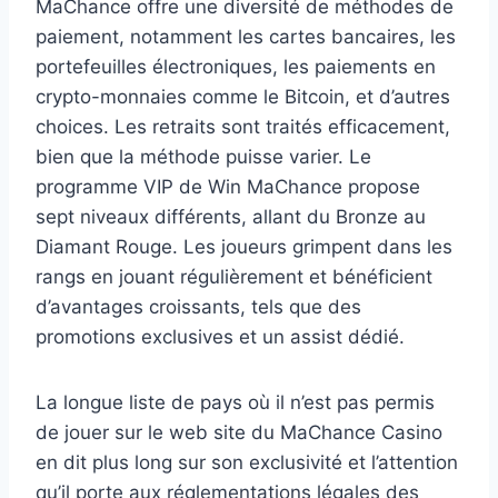
MaChance offre une diversité de méthodes de
paiement, notamment les cartes bancaires, les
portefeuilles électroniques, les paiements en
crypto-monnaies comme le Bitcoin, et d’autres
choices. Les retraits sont traités efficacement,
bien que la méthode puisse varier. Le
programme VIP de Win MaChance propose
sept niveaux différents, allant du Bronze au
Diamant Rouge. Les joueurs grimpent dans les
rangs en jouant régulièrement et bénéficient
d’avantages croissants, tels que des
promotions exclusives et un assist dédié.
La longue liste de pays où il n’est pas permis
de jouer sur le web site du MaChance Casino
en dit plus long sur son exclusivité et l’attention
qu’il porte aux réglementations légales des