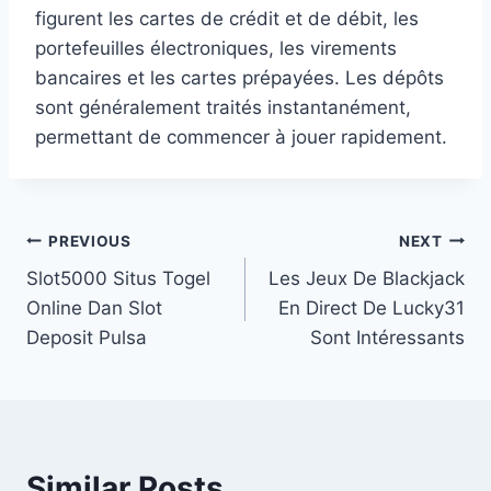
figurent les cartes de crédit et de débit, les
portefeuilles électroniques, les virements
bancaires et les cartes prépayées. Les dépôts
sont généralement traités instantanément,
permettant de commencer à jouer rapidement.
PREVIOUS
NEXT
Slot5000 Situs Togel
Les Jeux De Blackjack
Online Dan Slot
En Direct De Lucky31
Deposit Pulsa
Sont Intéressants
Similar Posts