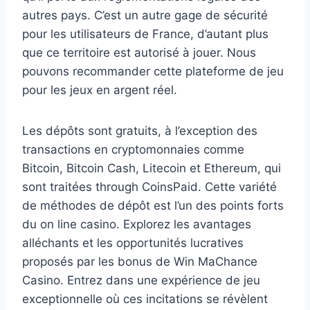
autres pays. C’est un autre gage de sécurité
pour les utilisateurs de France, d’autant plus
que ce territoire est autorisé à jouer. Nous
pouvons recommander cette plateforme de jeu
pour les jeux en argent réel.
Les dépôts sont gratuits, à l’exception des
transactions en cryptomonnaies comme
Bitcoin, Bitcoin Cash, Litecoin et Ethereum, qui
sont traitées through CoinsPaid. Cette variété
de méthodes de dépôt est l’un des points forts
du on line casino. Explorez les avantages
alléchants et les opportunités lucratives
proposés par les bonus de Win MaChance
Casino. Entrez dans une expérience de jeu
exceptionnelle où ces incitations se révèlent