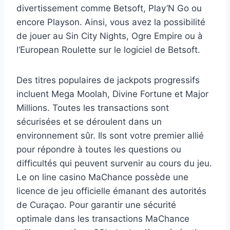
divertissement comme Betsoft, Play’N Go ou
encore Playson. Ainsi, vous avez la possibilité
de jouer au Sin City Nights, Ogre Empire ou à
l’European Roulette sur le logiciel de Betsoft.
Des titres populaires de jackpots progressifs
incluent Mega Moolah, Divine Fortune et Major
Millions. Toutes les transactions sont
sécurisées et se déroulent dans un
environnement sûr. Ils sont votre premier allié
pour répondre à toutes les questions ou
difficultés qui peuvent survenir au cours du jeu.
Le on line casino MaChance possède une
licence de jeu officielle émanant des autorités
de Curaçao. Pour garantir une sécurité
optimale dans les transactions MaChance