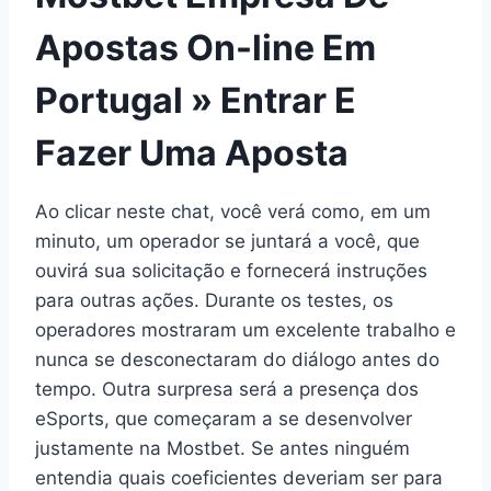
Apostas On-line Em
Portugal » Entrar E
Fazer Uma Aposta
Ao clicar neste chat, você verá como, em um
minuto, um operador se juntará a você, que
ouvirá sua solicitação e fornecerá instruções
para outras ações. Durante os testes, os
operadores mostraram um excelente trabalho e
nunca se desconectaram do diálogo antes do
tempo. Outra surpresa será a presença dos
eSports, que começaram a se desenvolver
justamente na Mostbet. Se antes ninguém
entendia quais coeficientes deveriam ser para