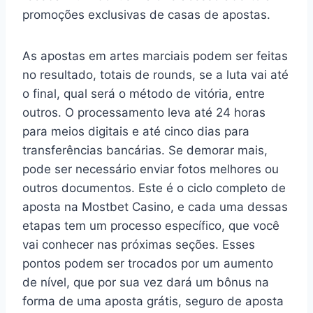
promoções exclusivas de casas de apostas.
As apostas em artes marciais podem ser feitas
no resultado, totais de rounds, se a luta vai até
o final, qual será o método de vitória, entre
outros. O processamento leva até 24 horas
para meios digitais e até cinco dias para
transferências bancárias. Se demorar mais,
pode ser necessário enviar fotos melhores ou
outros documentos. Este é o ciclo completo de
aposta na Mostbet Casino, e cada uma dessas
etapas tem um processo específico, que você
vai conhecer nas próximas seções. Esses
pontos podem ser trocados por um aumento
de nível, que por sua vez dará um bônus na
forma de uma aposta grátis, seguro de aposta