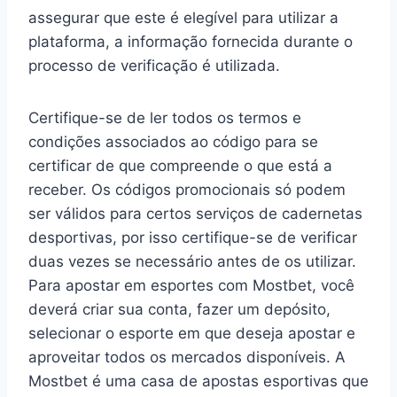
assegurar que este é elegível para utilizar a
plataforma, a informação fornecida durante o
processo de verificação é utilizada.
Certifique-se de ler todos os termos e
condições associados ao código para se
certificar de que compreende o que está a
receber. Os códigos promocionais só podem
ser válidos para certos serviços de cadernetas
desportivas, por isso certifique-se de verificar
duas vezes se necessário antes de os utilizar.
Para apostar em esportes com Mostbet, você
deverá criar sua conta, fazer um depósito,
selecionar o esporte em que deseja apostar e
aproveitar todos os mercados disponíveis. A
Mostbet é uma casa de apostas esportivas que