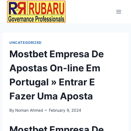
UNCATEGORIZED
Mostbet Empresa De
Apostas On-line Em
Portugal » Entrar E
Fazer Uma Aposta
By
Noman Ahmed
February 9, 2024
Mostbet Empresa De