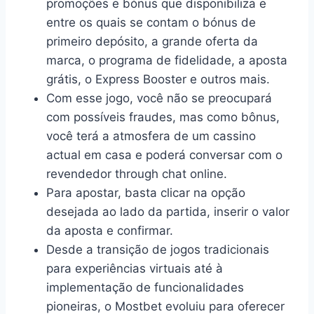
promoções e bónus que disponibiliza e
entre os quais se contam o bónus de
primeiro depósito, a grande oferta da
marca, o programa de fidelidade, a aposta
grátis, o Express Booster e outros mais.
Com esse jogo, você não se preocupará
com possíveis fraudes, mas como bônus,
você terá a atmosfera de um cassino
actual em casa e poderá conversar com o
revendedor through chat online.
Para apostar, basta clicar na opção
desejada ao lado da partida, inserir o valor
da aposta e confirmar.
Desde a transição de jogos tradicionais
para experiências virtuais até à
implementação de funcionalidades
pioneiras, o Mostbet evoluiu para oferecer