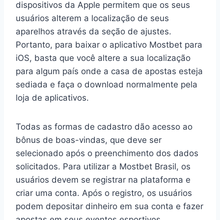
dispositivos da Apple permitem que os seus
usuários alterem a localização de seus
aparelhos através da seção de ajustes.
Portanto, para baixar o aplicativo Mostbet para
iOS, basta que você altere a sua localização
para algum país onde a casa de apostas esteja
sediada e faça o download normalmente pela
loja de aplicativos.
Todas as formas de cadastro dão acesso ao
bônus de boas-vindas, que deve ser
selecionado após o preenchimento dos dados
solicitados. Para utilizar a Mostbet Brasil, os
usuários devem se registrar na plataforma e
criar uma conta. Após o registro, os usuários
podem depositar dinheiro em sua conta e fazer
apostas em seus eventos esportivos