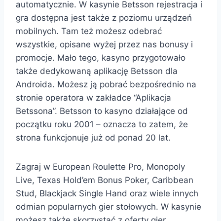
automatycznie. W kasynie Betsson rejestracja i
gra dostępna jest także z poziomu urządzeń
mobilnych. Tam też możesz odebrać
wszystkie, opisane wyżej przez nas bonusy i
promocje. Mało tego, kasyno przygotowało
także dedykowaną aplikację Betsson dla
Androida. Możesz ją pobrać bezpośrednio na
stronie operatora w zakładce “Aplikacja
Betssona”. Betsson to kasyno działające od
początku roku 2001 – oznacza to zatem, że
strona funkcjonuje już od ponad 20 lat.
Zagraj w European Roulette Pro, Monopoly
Live, Texas Hold’em Bonus Poker, Caribbean
Stud, Blackjack Single Hand oraz wiele innych
odmian popularnych gier stołowych. W kasynie
możesz także skorzystać z oferty gier