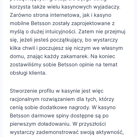
korzysta także wielu kasynowych wyjadaczy.
Zarówno strona internetowa, jak i kasyno
mobilne Betsson zostały zaprojektowane z
myślą o dużej intuicyjności. Zatem nie przejmuj
się, jeżeli jesteś początkujący, bo wystarczy
kilka chwil i poczujesz się niczym we własnym
domu, znając każdy zakamarek. Na koniec
zostawiliśmy sobie Betsson opinie na temat
obsługi klienta.
Stworzenie profilu w kasynie jest więc
racjonalnym rozwiązaniem dla tych, którzy
cenią sobie dodatkowe nagrody. W kasyno
Betsson darmowe spiny dostępne są po
pierwszym doładowaniu. W przyszłości
wystarczy zademonstrować swoją aktywność,