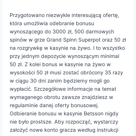
Przygotowano niezwykle interesującą ofertę,
która umożliwia odebranie bonusu
wynoszącego do 3000 zł, 500 darmowych
spinów w grze Grand Spinn Superpot oraz 50 zł
na rozgrywkę w kasynie na żywo. I to wszystko
przy jednym depozycie wynoszącym minimal
50 zł. Z kolei bonus w kasynie na żywo w
wysokości 50 zł musi zostać obrócony 35 razy
w ciągu 30 dni zanim będziemy mogli go
wypłacić. Szczegółowe informacje na temat
wymaganego obrotu zawsze znajdziesz w
regulaminie danej oferty bonusowej.
Odbieranie bonusu w kasynie Betsson nigdy
nie było prostsze. Aby rozpocząć, wystarczy
założyć nowe konto gracza według instrukcji