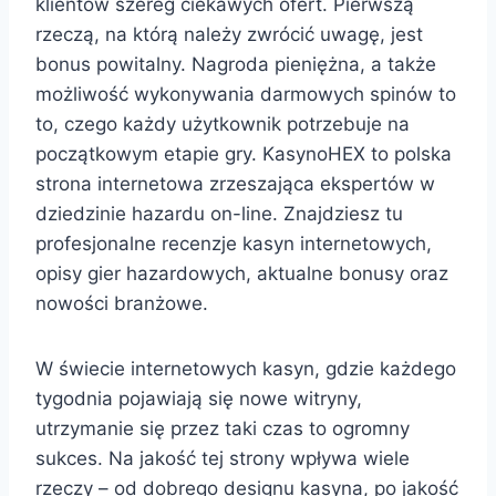
klientów szereg ciekawych ofert. Pierwszą
rzeczą, na którą należy zwrócić uwagę, jest
bonus powitalny. Nagroda pieniężna, a także
możliwość wykonywania darmowych spinów to
to, czego każdy użytkownik potrzebuje na
początkowym etapie gry. KasynoHEX to polska
strona internetowa zrzeszająca ekspertów w
dziedzinie hazardu on-line. Znajdziesz tu
profesjonalne recenzje kasyn internetowych,
opisy gier hazardowych, aktualne bonusy oraz
nowości branżowe.
W świecie internetowych kasyn, gdzie każdego
tygodnia pojawiają się nowe witryny,
utrzymanie się przez taki czas to ogromny
sukces. Na jakość tej strony wpływa wiele
rzeczy – od dobrego designu kasyna, po jakość