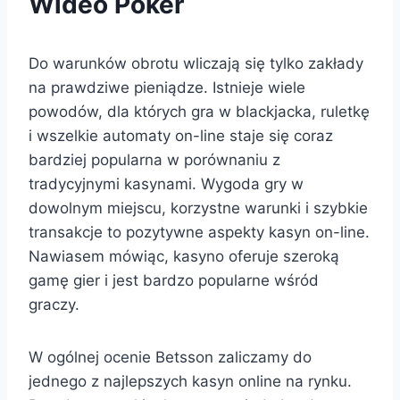
Wideo Poker
Do warunków obrotu wliczają się tylko zakłady
na prawdziwe pieniądze. Istnieje wiele
powodów, dla których gra w blackjacka, ruletkę
i wszelkie automaty on-line staje się coraz
bardziej popularna w porównaniu z
tradycyjnymi kasynami. Wygoda gry w
dowolnym miejscu, korzystne warunki i szybkie
transakcje to pozytywne aspekty kasyn on-line.
Nawiasem mówiąc, kasyno oferuje szeroką
gamę gier i jest bardzo popularne wśród
graczy.
W ogólnej ocenie Betsson zaliczamy do
jednego z najlepszych kasyn online na rynku.