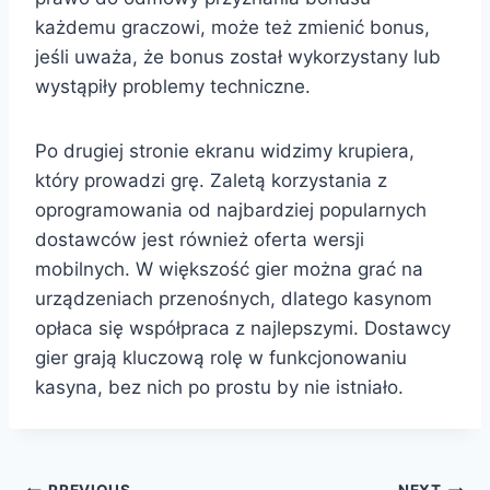
każdemu graczowi, może też zmienić bonus,
jeśli uważa, że bonus został wykorzystany lub
wystąpiły problemy techniczne.
Po drugiej stronie ekranu widzimy krupiera,
który prowadzi grę. Zaletą korzystania z
oprogramowania od najbardziej popularnych
dostawców jest również oferta wersji
mobilnych. W większość gier można grać na
urządzeniach przenośnych, dlatego kasynom
opłaca się współpraca z najlepszymi. Dostawcy
gier grają kluczową rolę w funkcjonowaniu
kasyna, bez nich po prostu by nie istniało.