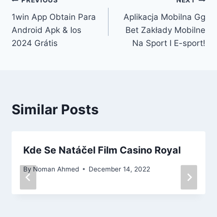
PREVIOUS
NEXT
1win App Obtain Para
Aplikacja Mobilna Gg
Android Apk & Ios
Bet Zakłady Mobilne
2024 Grátis
Na Sport I E-sport!
Similar Posts
Kde Se Natáčel Film Casino Royal
By
Noman Ahmed
December 14, 2022