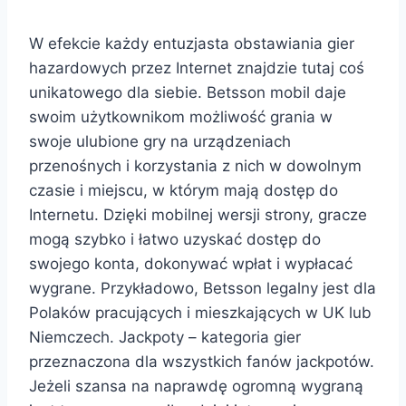
W efekcie każdy entuzjasta obstawiania gier
hazardowych przez Internet znajdzie tutaj coś
unikatowego dla siebie. Betsson mobil daje
swoim użytkownikom możliwość grania w
swoje ulubione gry na urządzeniach
przenośnych i korzystania z nich w dowolnym
czasie i miejscu, w którym mają dostęp do
Internetu. Dzięki mobilnej wersji strony, gracze
mogą szybko i łatwo uzyskać dostęp do
swojego konta, dokonywać wpłat i wypłacać
wygrane. Przykładowo, Betsson legalny jest dla
Polaków pracujących i mieszkających w UK lub
Niemczech. Jackpoty – kategoria gier
przeznaczona dla wszystkich fanów jackpotów.
Jeżeli szansa na naprawdę ogromną wygraną