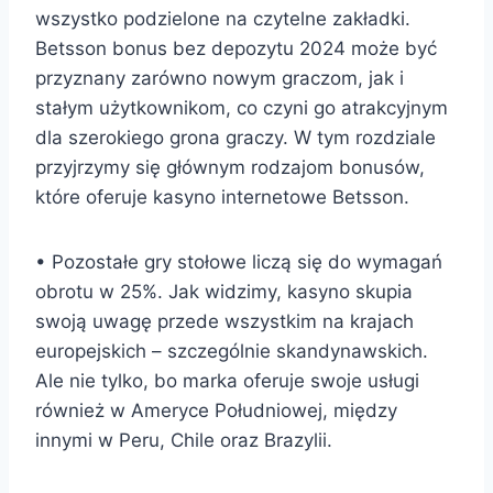
wszystko podzielone na czytelne zakładki.
Betsson bonus bez depozytu 2024 może być
przyznany zarówno nowym graczom, jak i
stałym użytkownikom, co czyni go atrakcyjnym
dla szerokiego grona graczy. W tym rozdziale
przyjrzymy się głównym rodzajom bonusów,
które oferuje kasyno internetowe Betsson.
• Pozostałe gry stołowe liczą się do wymagań
obrotu w 25%. Jak widzimy, kasyno skupia
swoją uwagę przede wszystkim na krajach
europejskich – szczególnie skandynawskich.
Ale nie tylko, bo marka oferuje swoje usługi
również w Ameryce Południowej, między
innymi w Peru, Chile oraz Brazylii.