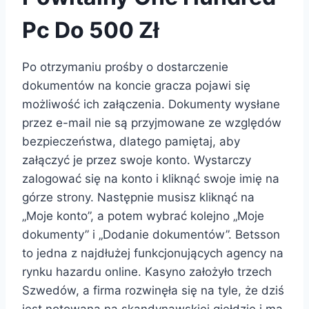
Pc Do 500 Zł
Po otrzymaniu prośby o dostarczenie
dokumentów na koncie gracza pojawi się
możliwość ich załączenia. Dokumenty wysłane
przez e-mail nie są przyjmowane ze względów
bezpieczeństwa, dlatego pamiętaj, aby
załączyć je przez swoje konto. Wystarczy
zalogować się na konto i kliknąć swoje imię na
górze strony. Następnie musisz kliknąć na
„Moje konto”, a potem wybrać kolejno „Moje
dokumenty” i „Dodanie dokumentów”. Betsson
to jedna z najdłużej funkcjonujących agency na
rynku hazardu online. Kasyno założyło trzech
Szwedów, a firma rozwinęła się na tyle, że dziś
jest notowana na skandynawskiej giełdzie i ma