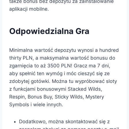
także bonus bez depozytu za zainstalowanie
aplikacji mobilne.
Odpowiedzialna Gra
Minimalna wartość depozytu wynosi a hundred
thirty PLN, a maksymalna wartość bonusu do
zgarnięcia to aż 3500 PLN! Gracz ma 7 dni,
aby spełnić ten wymóg i móc cieszyć się ze
zdobytej gotówki. Można tu wypróbować sloty
z funkcjami bonusowymi Stacked Wilds,
Respin, Bonus Buy, Sticky Wilds, Mystery
Symbols i wiele innych.
Dodatkowo, można skontaktować się z