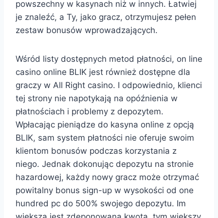
powszechny w kasynach niż w innych. Łatwiej
je znaleźć, a Ty, jako gracz, otrzymujesz pełen
zestaw bonusów wprowadzających.
Wśród listy dostępnych metod płatności, on line
casino online BLIK jest również dostępne dla
graczy w All Right casino. I odpowiednio, klienci
tej strony nie napotykają na opóźnienia w
płatnościach i problemy z depozytem.
Wpłacając pieniądze do kasyna online z opcją
BLIK, sam system płatności nie oferuje swoim
klientom bonusów podczas korzystania z
niego. Jednak dokonując depozytu na stronie
hazardowej, każdy nowy gracz może otrzymać
powitalny bonus sign-up w wysokości od one
hundred pc do 500% swojego depozytu. Im
większa jest zdeponowana kwota, tym większy