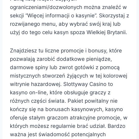
ograniczeniami/dozwolonych można znaleźć w
sekcji “Więcej informacji o kasynie”. Skorzystaj z
rozwijanego menu, aby wybrać swój kraj lub
użyj do tego celu kasyn spoza Wielkiej Brytanii.
Znajdziesz tu liczne promocje i bonusy, które
pozwalają zarobić dodatkowe pieniądze,
darmowe spiny lub zwrot gotówki z pomocą
mistycznych stworzeń żyjących w tej kolorowej
witrynie hazardowej. Slottyway Casino to
kasyno on-line, które obsługuje graczy z
różnych części świata. Pakiet powitalny nie
kończy się na bonusach kasynowych, kasyno
oferuje stałym graczom atrakcyjne promocje, w
których możesz regularnie brać udział. Bardzo
ważna jest świadomość potencjalnych