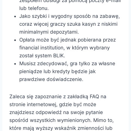
zespołem obsługi za pomocą poczty e-mail
lub telefonu.
Jako szybki i wygodny sposób na zabawę,
coraz więcej graczy szuka kasyn z niskimi
minimalnymi depozytami.
Opłata może być jednak pobierana przez
financial institution, w którym wybrany
został system BLIK.
Musisz zdecydować, gra tylko za własne
pieniądze lub kredyty będzie jak
prawdziwe doświadczenie.
Zaleca się zapoznanie z zakładką FAQ na
stronie internetowej, gdzie być może
znajdziesz odpowiedź na swoje pytanie
spośród wszystkich wymienionych. Mimo to,
które mają wyższy wskaźnik zmienności lub