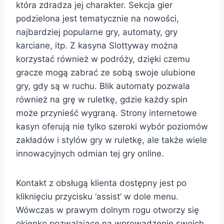
która zdradza jej charakter. Sekcja gier
podzielona jest tematycznie na nowości,
najbardziej popularne gry, automaty, gry
karciane, itp. Z kasyna Slottyway można
korzystać również w podróży, dzięki czemu
gracze mogą zabrać ze sobą swoje ulubione
gry, gdy są w ruchu. Blik automaty pozwala
również na grę w ruletkę, gdzie każdy spin
może przynieść wygraną. Strony internetowe
kasyn oferują nie tylko szeroki wybór poziomów
zakładów i stylów gry w ruletkę, ale także wiele
innowacyjnych odmian tej gry online.
Kontakt z obsługą klienta dostępny jest po
kliknięciu przycisku ‘assist’ w dole menu.
Wówczas w prawym dolnym rogu otworzy się
okienko pozwalające na wprowadzenie swoich