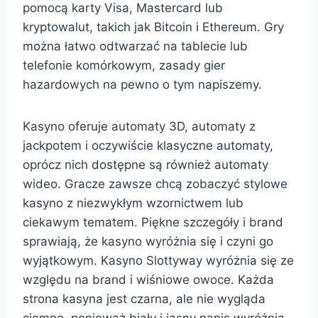
pomocą karty Visa, Mastercard lub
kryptowalut, takich jak Bitcoin i Ethereum. Gry
można łatwo odtwarzać na tablecie lub
telefonie komórkowym, zasady gier
hazardowych na pewno o tym napiszemy.
Kasyno oferuje automaty 3D, automaty z
jackpotem i oczywiście klasyczne automaty,
oprócz nich dostępne są również automaty
wideo. Gracze zawsze chcą zobaczyć stylowe
kasyno z niezwykłym wzornictwem lub
ciekawym tematem. Piękne szczegóły i brand
sprawiają, że kasyno wyróżnia się i czyni go
wyjątkowym. Kasyno Slottyway wyróżnia się ze
względu na brand i wiśniowe owoce. Każda
strona kasyna jest czarna, ale nie wygląda