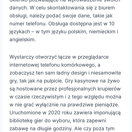
danych. W celu skontaktowania się z biurem
obsługi, należy podać swoje dane, takie jak
numer telefonu. Obsługa dostępna jest w 10
językach – w tym języku polskim, niemieckim i
angielskim.
Wystarczy otworzyć łącze w przeglądarce
internetowej telefonu komórkowego, a
zobaczysz ten sam ładny design i niesamowite
gry, tak jak na pulpicie. Gry kasynowe na żywo
są hostowane przez profesjonalnych krupierów
w czasie rzeczywistym i z tego względu można
w nie grać wyłącznie na prawdziwe pieniądze.
Uruchomione w 2020 roku zawiera imponującą
bibliotekę gier do wyboru, która zapewni
zabawę na długie godziny. Ale czy poza tym