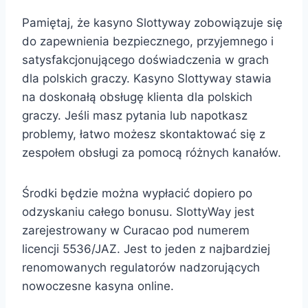
Pamiętaj, że kasyno Slottyway zobowiązuje się
do zapewnienia bezpiecznego, przyjemnego i
satysfakcjonującego doświadczenia w grach
dla polskich graczy. Kasyno Slottyway stawia
na doskonałą obsługę klienta dla polskich
graczy. Jeśli masz pytania lub napotkasz
problemy, łatwo możesz skontaktować się z
zespołem obsługi za pomocą różnych kanałów.
Środki będzie można wypłacić dopiero po
odzyskaniu całego bonusu. SlottyWay jest
zarejestrowany w Curacao pod numerem
licencji 5536/JAZ. Jest to jeden z najbardziej
renomowanych regulatorów nadzorujących
nowoczesne kasyna online.