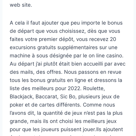
web site.
A cela il faut ajouter que peu importe le bonus
de départ que vous choisissez, dès que vous
faites votre premier dépôt, vous recevez 20
excursions gratuits supplémentaires sur une
machine à sous désignée par le on line casino.
Au départ j’ai plutôt était bien accueilli par avec
des mails, des offres. Nous passons en revue
tous les bonus gratuits en ligne et dressons la
liste des meilleurs pour 2022. Roulette,
Blackjack, Baccarat, Sic Bo, plusieurs jeux de
poker et de cartes différents. Comme nous
l’avons dit, la quantité de jeux n’est pas la plus
grande, mais ils ont choisi les meilleurs jeux
pour que les joueurs puissent jouer.Ils ajoutent