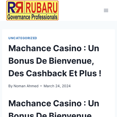
UNCATEGORIZED
Machance Casino : Un
Bonus De Bienvenue,
Des Cashback Et Plus !
By
Noman Ahmed
March 24, 2024
Machance Casino : Un
Bonus De Bienvenue,