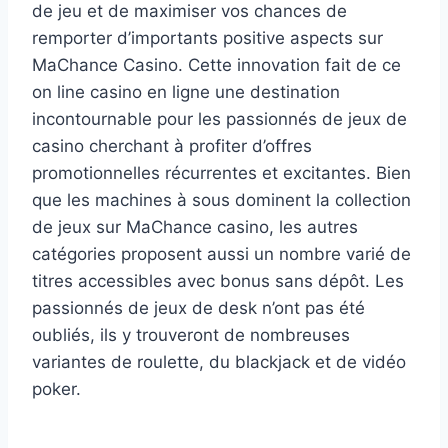
de jeu et de maximiser vos chances de
remporter d’importants positive aspects sur
MaChance Casino. Cette innovation fait de ce
on line casino en ligne une destination
incontournable pour les passionnés de jeux de
casino cherchant à profiter d’offres
promotionnelles récurrentes et excitantes. Bien
que les machines à sous dominent la collection
de jeux sur MaChance casino, les autres
catégories proposent aussi un nombre varié de
titres accessibles avec bonus sans dépôt. Les
passionnés de jeux de desk n’ont pas été
oubliés, ils y trouveront de nombreuses
variantes de roulette, du blackjack et de vidéo
poker.