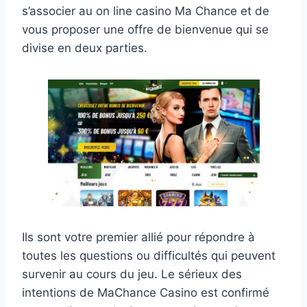
s’associer au on line casino Ma Chance et de
vous proposer une offre de bienvenue qui se
divise en deux parties.
Ils sont votre premier allié pour répondre à
toutes les questions ou difficultés qui peuvent
survenir au cours du jeu. Le sérieux des
intentions de MaChance Casino est confirmé