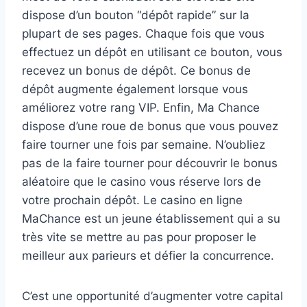
dispose d’un bouton “dépôt rapide” sur la
plupart de ses pages. Chaque fois que vous
effectuez un dépôt en utilisant ce bouton, vous
recevez un bonus de dépôt. Ce bonus de
dépôt augmente également lorsque vous
améliorez votre rang VIP. Enfin, Ma Chance
dispose d’une roue de bonus que vous pouvez
faire tourner une fois par semaine. N’oubliez
pas de la faire tourner pour découvrir le bonus
aléatoire que le casino vous réserve lors de
votre prochain dépôt. Le casino en ligne
MaChance est un jeune établissement qui a su
très vite se mettre au pas pour proposer le
meilleur aux parieurs et défier la concurrence.
C’est une opportunité d’augmenter votre capital