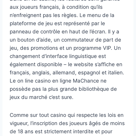
aux joueurs français, à condition qu’ils
n’enfreignent pas les règles. Le menu de la
plateforme de jeu est représenté par le
panneau de contrôle en haut de l’écran. Il y a
un bouton d’aide, un commutateur de part de
jeu, des promotions et un programme VIP. Un
changement d’interface linguistique est
également disponible – le website s’affiche en
français, anglais, allemand, espagnol et italien.
Le on line casino en ligne MaChance ne
possède pas la plus grande bibliothèque de
jeux du marché c’est sure.
Comme sur tout casino qui respecte les lois en
vigueur, l’inscription des joueurs âgés de moins
de 18 ans est strictement interdite et pour