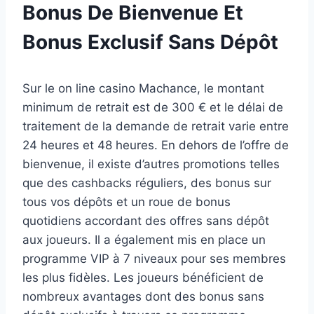
Bonus De Bienvenue Et
Bonus Exclusif Sans Dépôt
Sur le on line casino Machance, le montant
minimum de retrait est de 300 € et le délai de
traitement de la demande de retrait varie entre
24 heures et 48 heures. En dehors de l’offre de
bienvenue, il existe d’autres promotions telles
que des cashbacks réguliers, des bonus sur
tous vos dépôts et un roue de bonus
quotidiens accordant des offres sans dépôt
aux joueurs. Il a également mis en place un
programme VIP à 7 niveaux pour ses membres
les plus fidèles. Les joueurs bénéficient de
nombreux avantages dont des bonus sans