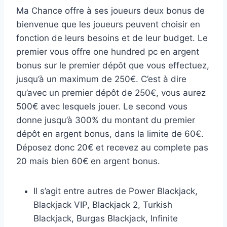
Ma Chance offre à ses joueurs deux bonus de
bienvenue que les joueurs peuvent choisir en
fonction de leurs besoins et de leur budget. Le
premier vous offre one hundred pc en argent
bonus sur le premier dépôt que vous effectuez,
jusqu’à un maximum de 250€. C’est à dire
qu’avec un premier dépôt de 250€, vous aurez
500€ avec lesquels jouer. Le second vous
donne jusqu’à 300% du montant du premier
dépôt en argent bonus, dans la limite de 60€.
Déposez donc 20€ et recevez au complete pas
20 mais bien 60€ en argent bonus.
Il s’agit entre autres de Power Blackjack,
Blackjack VIP, Blackjack 2, Turkish
Blackjack, Burgas Blackjack, Infinite