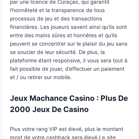
par une licence de Curaçao, qui garantit
l’honnêteté et la transparence de tous
processus de jeu et des transactions
financières. Les joueurs savent ainsi qu’ils sont
entre des mains sûres et honnêtes et qu’ils
peuvent se concentrer sur le plaisir du jeu sans
se soucier de leur sécurité. De plus, la
plateforme étant responsive, il vous sera tout à
fait possible de jouer, d’effectuer un paiement
et / ou retirer sur mobile.
Jeux Machance Casino : Plus De
2000 Jeux De Casino
Plus votre rang VIP est élevé, plus le montant
most de votre cashback sera élevé.Le site