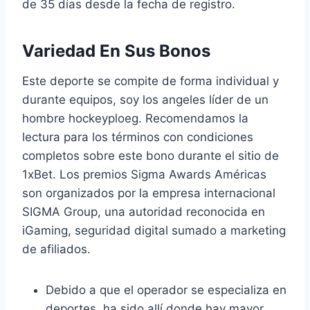
de 35 días desde la fecha de registro.
Variedad En Sus Bonos
Este deporte se compite de forma individual y
durante equipos, soy los angeles líder de un
hombre hockeyploeg. Recomendamos la
lectura para los términos con condiciones
completos sobre este bono durante el sitio de
1xBet. Los premios Sigma Awards Américas
son organizados por la empresa internacional
SIGMA Group, una autoridad reconocida en
iGaming, seguridad digital sumado a marketing
de afiliados.
Debido a que el operador se especializa en
deportes, ha sido allí donde hay mayor