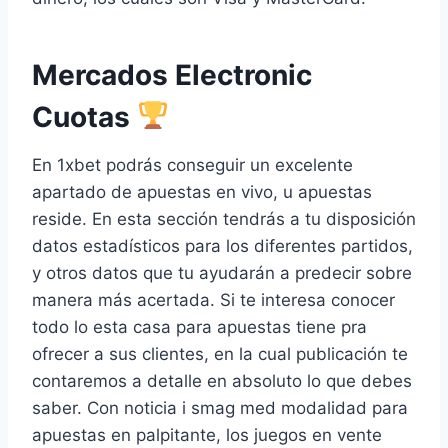
Mercados Electronic
Cuotas
En 1xbet podrás conseguir un excelente
apartado de apuestas en vivo, u apuestas
reside. En esta sección tendrás a tu disposición
datos estadísticos para los diferentes partidos,
y otros datos que tu ayudarán a predecir sobre
manera más acertada. Si te interesa conocer
todo lo esta casa para apuestas tiene pra
ofrecer a sus clientes, en la cual publicación te
contaremos a detalle en absoluto lo que debes
saber. Con noticia i smag med modalidad para
apuestas en palpitante, los juegos en vente