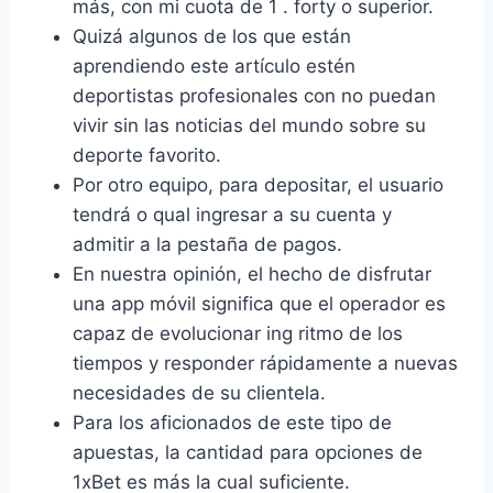
más, con mi cuota de 1 . forty o superior.
Quizá algunos de los que están
aprendiendo este artículo estén
deportistas profesionales con no puedan
vivir sin las noticias del mundo sobre su
deporte favorito.
Por otro equipo, para depositar, el usuario
tendrá o qual ingresar a su cuenta y
admitir a la pestaña de pagos.
En nuestra opinión, el hecho de disfrutar
una app móvil significa que el operador es
capaz de evolucionar ing ritmo de los
tiempos y responder rápidamente a nuevas
necesidades de su clientela.
Para los aficionados de este tipo de
apuestas, la cantidad para opciones de
1xBet es más la cual suficiente.