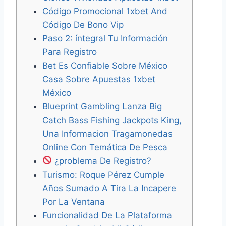
Código Promocional 1xbet And
Código De Bono Vip
Paso 2: íntegral Tu Información
Para Registro
Bet Es Confiable Sobre México
Casa Sobre Apuestas 1xbet
México
Blueprint Gambling Lanza Big
Catch Bass Fishing Jackpots King,
Una Informacion Tragamonedas
Online Con Temática De Pesca
¿problema De Registro?
Turismo: Roque Pérez Cumple
Años Sumado A Tira La Incapere
Por La Ventana
Funcionalidad De La Plataforma