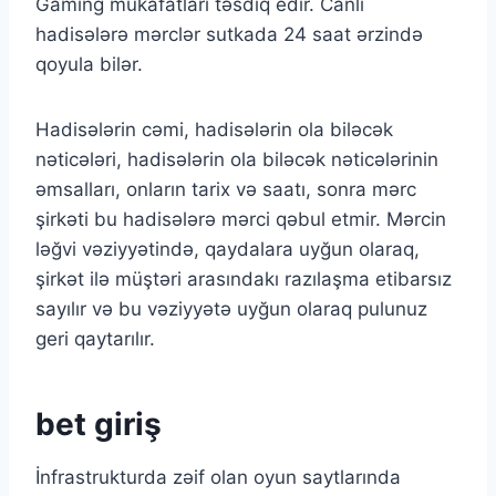
Gaming mükafatları təsdiq edir. Canlı
hadisələrə mərclər sutkada 24 saat ərzində
qoyula bilər.
Hadisələrin cəmi, hadisələrin ola biləcək
nəticələri, hadisələrin ola biləcək nəticələrinin
əmsalları, onların tarix və saatı, sonra mərc
şirkəti bu hadisələrə mərci qəbul etmir. Mərcin
ləğvi vəziyyətində, qaydalara uyğun olaraq,
şirkət ilə müştəri arasındakı razılaşma etibarsız
sayılır və bu vəziyyətə uyğun olaraq pulunuz
geri qaytarılır.
bet giriş
İnfrastrukturda zəif olan oyun saytlarında