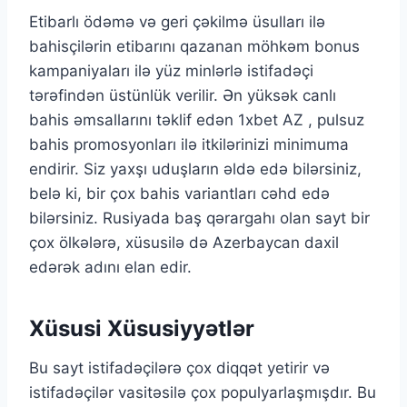
Etibarlı ödəmə və geri çəkilmə üsulları ilə
bahisçilərin etibarını qazanan möhkəm bonus
kampaniyaları ilə yüz minlərlə istifadəçi
tərəfindən üstünlük verilir. Ən yüksək canlı
bahis əmsallarını təklif edən 1xbet AZ , pulsuz
bahis promosyonları ilə itkilərinizi minimuma
endirir. Siz yaxşı uduşların əldə edə bilərsiniz,
belə ki, bir çox bahis variantları cəhd edə
bilərsiniz. Rusiyada baş qərargahı olan sayt bir
çox ölkələrə, xüsusilə də Azerbaycan daxil
edərək adını elan edir.
Xüsusi Xüsusiyyətlər
Bu sayt istifadəçilərə çox diqqət yetirir və
istifadəçilər vasitəsilə çox populyarlaşmışdır. Bu