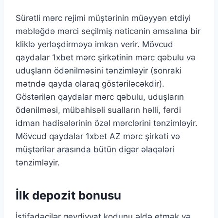
Sürətli mərc rejimi müştərinin müəyyən etdiyi
məbləğdə mərci seçilmiş nəticənin əmsalına bir
kliklə yerləşdirməyə imkan verir. Mövcud
qaydalar 1xbet mərc şirkətinin mərc qəbulu və
uduşların ödənilməsini tənzimləyir (sonraki
mətndə qayda olaraq göstəriləcəkdir).
Göstərilən qaydalar mərc qəbulu, uduşların
ödənilməsi, mübahisəli sualların həlli, fərdi
idman hadisələrinin özəl mərclərini tənzimləyir.
Mövcud qaydalar 1xbet AZ mərc şirkəti və
müştərilər arasında bütün digər əlaqələri
tənzimləyir.
İlk depozit bonusu
İstifadəçilər qeydiyyat kodunu əldə etmək və