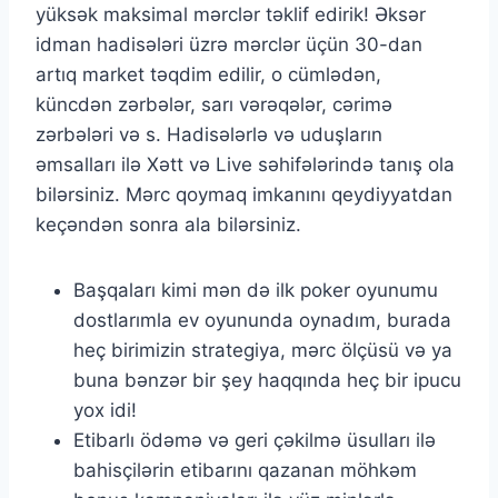
yüksək maksimal mərclər təklif edirik! Əksər
idman hadisələri üzrə mərclər üçün 30-dan
artıq market təqdim edilir, o cümlədən,
küncdən zərbələr, sarı vərəqələr, cərimə
zərbələri və s. Hadisələrlə və uduşların
əmsalları ilə Xətt və Live səhifələrində tanış ola
bilərsiniz. Mərc qoymaq imkanını qeydiyyatdan
keçəndən sonra ala bilərsiniz.
Başqaları kimi mən də ilk poker oyunumu
dostlarımla ev oyununda oynadım, burada
heç birimizin strategiya, mərc ölçüsü və ya
buna bənzər bir şey haqqında heç bir ipucu
yox idi!
Etibarlı ödəmə və geri çəkilmə üsulları ilə
bahisçilərin etibarını qazanan möhkəm