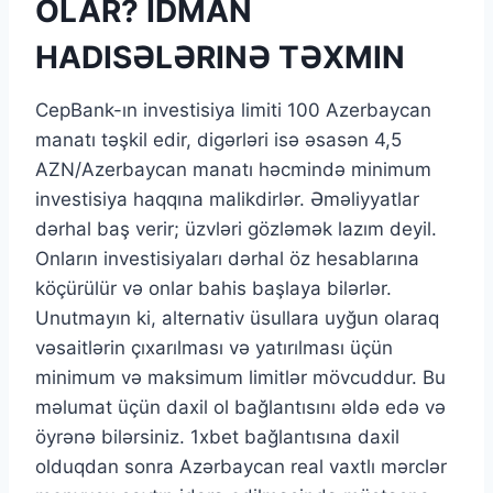
OLAR? İDMAN
HADISƏLƏRINƏ TƏXMIN
CepBank-ın investisiya limiti 100 Azerbaycan
manatı təşkil edir, digərləri isə əsasən 4,5
AZN/Azerbaycan manatı həcmində minimum
investisiya haqqına malikdirlər. Əməliyyatlar
dərhal baş verir; üzvləri gözləmək lazım deyil.
Onların investisiyaları dərhal öz hesablarına
köçürülür və onlar bahis başlaya bilərlər.
Unutmayın ki, alternativ üsullara uyğun olaraq
vəsaitlərin çıxarılması və yatırılması üçün
minimum və maksimum limitlər mövcuddur. Bu
məlumat üçün daxil ol bağlantısını əldə edə və
öyrənə bilərsiniz. 1xbet bağlantısına daxil
olduqdan sonra Azərbaycan real vaxtlı mərclər