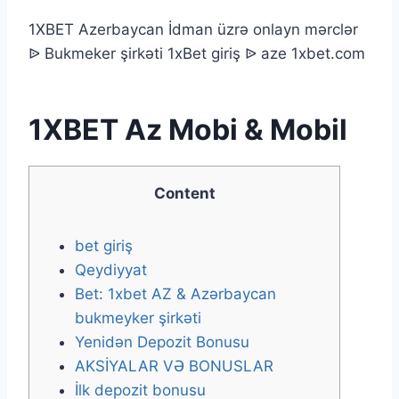
1XBET Azerbaycan İdman üzrə onlayn mərclər
ᐉ Bukmeker şirkəti 1xBet giriş ᐉ aze 1xbet.com
1XBET Az Mobi & Mobil
Content
bet giriş
Qeydiyyat
Bet: 1xbet AZ & Аzərbаyсаn
bukmеykеr şirkəti
Yenidən Depozit Bonusu
AKSİYALAR VƏ BONUSLAR
İlk depozit bonusu