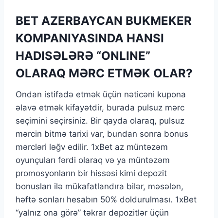
BET AZERBAYCAN BUKMEKER
KOMPANIYASINDA HANSI
HADISƏLƏRƏ “ONLINE”
OLARAQ MƏRC ETMƏK OLAR?
Ondan istifadə etmək üçün nəticəni kupona
əlavə etmək kifayətdir, burada pulsuz mərc
seçimini seçirsiniz. Bir qayda olaraq, pulsuz
mərcin bitmə tarixi var, bundan sonra bonus
mərcləri ləğv edilir. 1xBet az müntəzəm
oyunçuları fərdi olaraq və ya müntəzəm
promosyonların bir hissəsi kimi depozit
bonusları ilə mükafatlandıra bilər, məsələn,
həftə sonları hesabın 50% doldurulması. 1xBet
“yalnız ona görə” təkrar depozitlər üçün