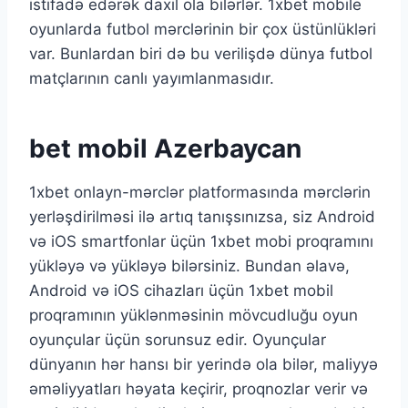
istifadə edərək daxil ola bilərlər. 1xbet mobile
oyunlarda futbol mərclərinin bir çox üstünlükləri
var. Bunlardan biri də bu verilişdə dünya futbol
matçlarının canlı yayımlanmasıdır.
bet mobil Azerbaycan
1xbet onlayn-mərclər platformasında mərclərin
yerləşdirilməsi ilə artıq tanışsınızsa, siz Android
və iOS smartfonlar üçün 1xbet mobi proqramını
yükləyə və yükləyə bilərsiniz. Bundan əlavə,
Android və iOS cihazları üçün 1xbet mobil
proqramının yüklənməsinin mövcudluğu oyun
oyunçular üçün sorunsuz edir. Oyunçular
dünyanın hər hansı bir yerində ola bilər, maliyyə
əməliyyatları həyata keçirir, proqnozlar verir və